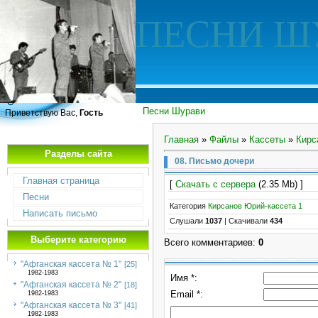
ПЕСНИ Ш
Песни Шурави
Приветствую Вас,
Гость
Главная
»
Файлы
»
Кассеты
»
Кирс
Разделы сайта
08. Письмо дочери
Главная страница
[
Скачать с сервера
(2.35 Mb) ]
Песни
Категория
Кирсанов Юрий-кассета 1
Написать письмо
Слушали
1037
|
Скачивали
434
Выберите категорию
Всего комментариев
:
0
"Афганская кассета № 1"
[25]
1982-1983
Имя *:
"Афганская кассета № 2"
[18]
Email *:
1982-1983
"Афганская кассета № 3"
[41]
1982-1983