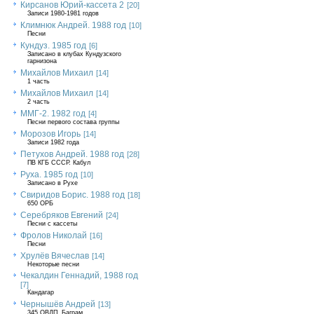
Кирсанов Юрий-кассета 2
[20]
Записи 1980-1981 годов
Климнюк Андрей. 1988 год
[10]
Песни
Кундуз. 1985 год
[6]
Записано в клубах Кундузского
гарнизона
Михайлов Михаил
[14]
1 часть
Михайлов Михаил
[14]
2 часть
ММГ-2. 1982 год
[4]
Песни первого состава группы
Морозов Игорь
[14]
Записи 1982 года
Петухов Андрей. 1988 год
[28]
ПВ КГБ СССР. Кабул
Руха. 1985 год
[10]
Записано в Рухе
Свиридов Борис. 1988 год
[18]
650 ОРБ
Серебряков Евгений
[24]
Песни с кассеты
Фролов Николай
[16]
Песни
Хрулёв Вячеслав
[14]
Некоторые песни
Чекалдин Геннадий, 1988 год
[7]
Кандагар
Чернышёв Андрей
[13]
345 ОВДП, Баграм