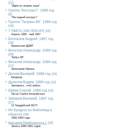
[12]
"Идём по лезвию ножа"
Группа "Контраст". 1989 год
[6]
"Последний контраст"
Группа "Талукан 88". 1988 год
[16]
7 ОМСБ (186 ООСпН)
[15]
Апрель 1985 - май 1987
Беспалов Андрей. 1987 год
[19]
Керкинская ДШМГ
Веселов Александр. 1988 год
[26]
"Кабул 88"
Веселов Александр. 1988 год
[17]
Авиаторам Афгана
Дзгоев Валерий. 1988 год
[16]
Кандагар
Дулепов Вадим. 1988 год
[12]
Запомнить, чтоб забыть
Ермак Сергей. 1988 год
[10]
Песни Серёги Килагайского
Зубарев Валерий. 1987 год
[17]
12 Гвардейский МСП
Из Кундуза на Файзабад и
обратно
[28]
1982-1983 годы
Кирсанов Юрий-кассета 1
[18]
Записи 1980-1981 годов