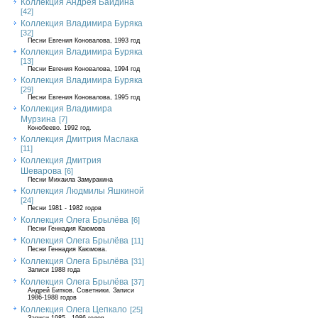
Коллекция Андрея Байдина
[42]
Коллекция Владимира Буряка
[32]
Песни Евгения Коновалова, 1993 год
Коллекция Владимира Буряка
[13]
Песни Евгения Коновалова, 1994 год
Коллекция Владимира Буряка
[29]
Песни Евгения Коновалова, 1995 год
Коллекция Владимира
Мурзина
[7]
Конобеево. 1992 год.
Коллекция Дмитрия Маслака
[11]
Коллекция Дмитрия
Шеварова
[6]
Песни Михаила Замуракина
Коллекция Людмилы Яшкиной
[24]
Песни 1981 - 1982 годов
Коллекция Олега Брылёва
[6]
Песни Геннадия Каюмова
Коллекция Олега Брылёва
[11]
Песни Геннадия Каюмова.
Коллекция Олега Брылёва
[31]
Записи 1988 года
Коллекция Олега Брылёва
[37]
Андрей Битков. Советники. Записи
1986-1988 годов
Коллекция Олега Цепкало
[25]