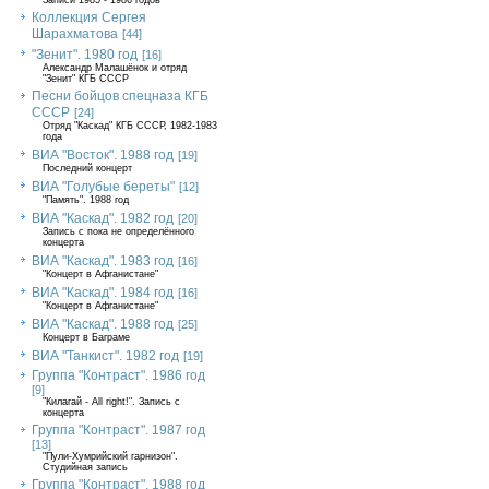
Записи 1985 - 1986 годов
Коллекция Сергея
Шарахматова
[44]
"Зенит". 1980 год
[16]
Александр Малашёнок и отряд
"Зенит" КГБ СССР
Песни бойцов спецназа КГБ
СССР
[24]
Отряд "Каскад" КГБ СССР, 1982-1983
года
ВИА "Восток". 1988 год
[19]
Последний концерт
ВИА "Голубые береты"
[12]
"Память". 1988 год
ВИА "Каскад". 1982 год
[20]
Запись с пока не определённого
концерта
ВИА "Каскад". 1983 год
[16]
"Концерт в Афганистане"
ВИА "Каскад". 1984 год
[16]
"Концерт в Афганистане"
ВИА "Каскад". 1988 год
[25]
Концерт в Баграме
ВИА "Танкист". 1982 год
[19]
Группа "Контраст". 1986 год
[9]
"Килагай - All right!". Запись с
концерта
Группа "Контраст". 1987 год
[13]
"Пули-Хумрийский гарнизон".
Студийная запись
Группа "Контраст". 1988 год