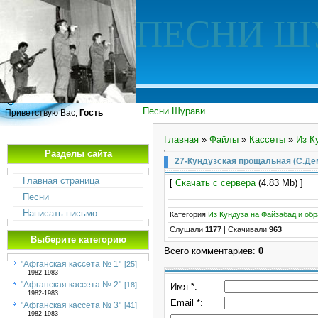
ПЕСНИ Ш
Песни Шурави
Приветствую Вас,
Гость
Главная
»
Файлы
»
Кассеты
»
Из К
Разделы сайта
27-Кундузская прощальная (С.Д
Главная страница
[
Скачать с сервера
(4.83 Mb) ]
Песни
Написать письмо
Категория
Из Кундуза на Файзабад и обр
Слушали
1177
|
Скачивали
963
Выберите категорию
Всего комментариев
:
0
"Афганская кассета № 1"
[25]
1982-1983
"Афганская кассета № 2"
[18]
Имя *:
1982-1983
Email *:
"Афганская кассета № 3"
[41]
1982-1983