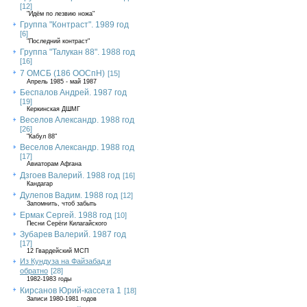
[12]
"Идём по лезвию ножа"
Группа "Контраст". 1989 год
[6]
"Последний контраст"
Группа "Талукан 88". 1988 год
[16]
7 ОМСБ (186 ООСпН)
[15]
Апрель 1985 - май 1987
Беспалов Андрей. 1987 год
[19]
Керкинская ДШМГ
Веселов Александр. 1988 год
[26]
"Кабул 88"
Веселов Александр. 1988 год
[17]
Авиаторам Афгана
Дзгоев Валерий. 1988 год
[16]
Кандагар
Дулепов Вадим. 1988 год
[12]
Запомнить, чтоб забыть
Ермак Сергей. 1988 год
[10]
Песни Серёги Килагайского
Зубарев Валерий. 1987 год
[17]
12 Гвардейский МСП
Из Кундуза на Файзабад и
обратно
[28]
1982-1983 годы
Кирсанов Юрий-кассета 1
[18]
Записи 1980-1981 годов