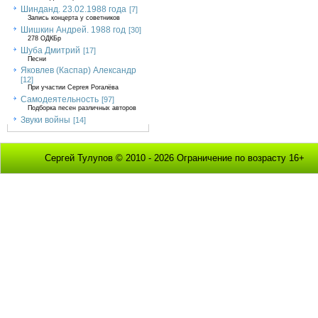
Шинданд. 23.02.1988 года
[7]
Запись концерта у советников
Шишкин Андрей. 1988 год
[30]
278 ОДКБр
Шуба Дмитрий
[17]
Песни
Яковлев (Каспар) Александр
[12]
При участии Сергея Рогалёва
Самодеятельность
[97]
Подборка песен различных авторов
Звуки войны
[14]
Сергей Тулупов © 2010 - 2026 Ограничение по возрасту 16+