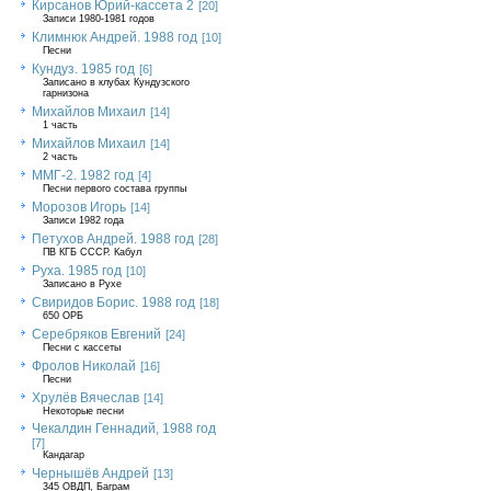
Кирсанов Юрий-кассета 2
[20]
Записи 1980-1981 годов
Климнюк Андрей. 1988 год
[10]
Песни
Кундуз. 1985 год
[6]
Записано в клубах Кундузского
гарнизона
Михайлов Михаил
[14]
1 часть
Михайлов Михаил
[14]
2 часть
ММГ-2. 1982 год
[4]
Песни первого состава группы
Морозов Игорь
[14]
Записи 1982 года
Петухов Андрей. 1988 год
[28]
ПВ КГБ СССР. Кабул
Руха. 1985 год
[10]
Записано в Рухе
Свиридов Борис. 1988 год
[18]
650 ОРБ
Серебряков Евгений
[24]
Песни с кассеты
Фролов Николай
[16]
Песни
Хрулёв Вячеслав
[14]
Некоторые песни
Чекалдин Геннадий, 1988 год
[7]
Кандагар
Чернышёв Андрей
[13]
345 ОВДП, Баграм