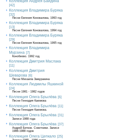
Коллекция Андрея Байдина
[42]
Коллекция Владимира Буряка
[32]
Песни Евгения Коновалова, 1993 год
Коллекция Владимира Буряка
[13]
Песни Евгения Коновалова, 1994 год
Коллекция Владимира Буряка
[29]
Песни Евгения Коновалова, 1995 год
Коллекция Владимира
Мурзина
[7]
Конобеево. 1992 год.
Коллекция Дмитрия Маслака
[11]
Коллекция Дмитрия
Шеварова
[6]
Песни Михаила Замуракина
Коллекция Людмилы Яшкиной
[24]
Песни 1981 - 1982 годов
Коллекция Олега Брылёва
[6]
Песни Геннадия Каюмова
Коллекция Олега Брылёва
[11]
Песни Геннадия Каюмова.
Коллекция Олега Брылёва
[31]
Записи 1988 года
Коллекция Олега Брылёва
[37]
Андрей Битков. Советники. Записи
1986-1988 годов
Коллекция Олега Цепкало
[25]