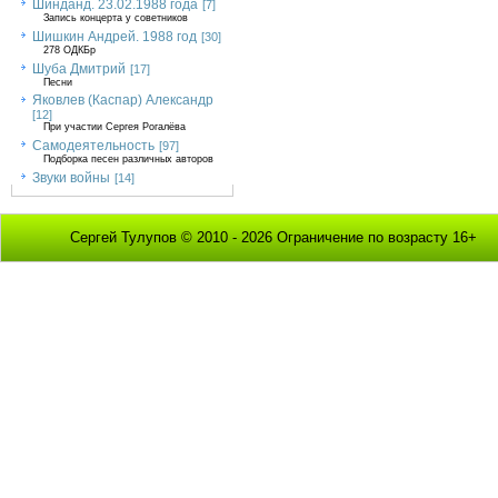
Шинданд. 23.02.1988 года
[7]
Запись концерта у советников
Шишкин Андрей. 1988 год
[30]
278 ОДКБр
Шуба Дмитрий
[17]
Песни
Яковлев (Каспар) Александр
[12]
При участии Сергея Рогалёва
Самодеятельность
[97]
Подборка песен различных авторов
Звуки войны
[14]
Сергей Тулупов © 2010 - 2026 Ограничение по возрасту 16+