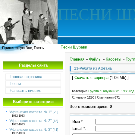
ПЕСНИ Ш
Песни Шурави
Приветствую Вас,
Гость
Главная
»
Файлы
»
Кассеты
»
Груп
Разделы сайта
13-Ребята из Афгана
Главная страница
[
Скачать с сервера
(1.06 Mb) ]
Песни
Написать письмо
Категория
Группа "Талукан 88". 1988 год
Слушали
1250
|
Скачивали
671
Выберите категорию
Всего комментариев
:
0
"Афганская кассета № 1"
[25]
1982-1983
"Афганская кассета № 2"
[18]
Имя *:
1982-1983
Email *:
"Афганская кассета № 3"
[41]
1982-1983