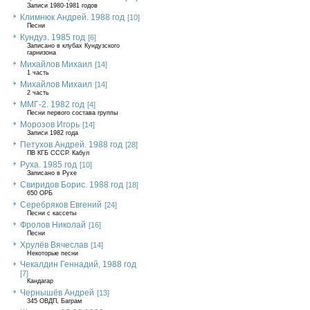
Записи 1980-1981 годов
Климнюк Андрей. 1988 год
[10]
Песни
Кундуз. 1985 год
[6]
Записано в клубах Кундузского
гарнизона
Михайлов Михаил
[14]
1 часть
Михайлов Михаил
[14]
2 часть
ММГ-2. 1982 год
[4]
Песни первого состава группы
Морозов Игорь
[14]
Записи 1982 года
Петухов Андрей. 1988 год
[28]
ПВ КГБ СССР. Кабул
Руха. 1985 год
[10]
Записано в Рухе
Свиридов Борис. 1988 год
[18]
650 ОРБ
Серебряков Евгений
[24]
Песни с кассеты
Фролов Николай
[16]
Песни
Хрулёв Вячеслав
[14]
Некоторые песни
Чекалдин Геннадий, 1988 год
[7]
Кандагар
Чернышёв Андрей
[13]
345 ОВДП, Баграм