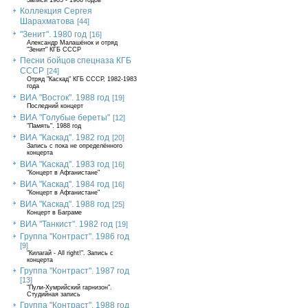
Записи 1985 - 1986 годов
Коллекция Сергея
Шарахматова
[44]
"Зенит". 1980 год
[16]
Александр Малашёнок и отряд
"Зенит" КГБ СССР
Песни бойцов спецназа КГБ
СССР
[24]
Отряд "Каскад" КГБ СССР, 1982-1983
года
ВИА "Восток". 1988 год
[19]
Последний концерт
ВИА "Голубые береты"
[12]
"Память". 1988 год
ВИА "Каскад". 1982 год
[20]
Запись с пока не определённого
концерта
ВИА "Каскад". 1983 год
[16]
"Концерт в Афганистане"
ВИА "Каскад". 1984 год
[16]
"Концерт в Афганистане"
ВИА "Каскад". 1988 год
[25]
Концерт в Баграме
ВИА "Танкист". 1982 год
[19]
Группа "Контраст". 1986 год
[9]
"Килагай - All right!". Запись с
концерта
Группа "Контраст". 1987 год
[13]
"Пули-Хумрийский гарнизон".
Студийная запись
Группа "Контраст". 1988 год