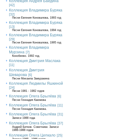
Коллекция Андрея Байдина
[42]
Коллекция Владимира Буряка
[32]
Песни Евгения Коновалова, 1993 год
Коллекция Владимира Буряка
[13]
Песни Евгения Коновалова, 1994 год
Коллекция Владимира Буряка
[29]
Песни Евгения Коновалова, 1995 год
Коллекция Владимира
Мурзина
[7]
Конобеево. 1992 год.
Коллекция Дмитрия Маслака
[11]
Коллекция Дмитрия
Шеварова
[6]
Песни Михаила Замуракина
Коллекция Людмилы Яшкиной
[24]
Песни 1981 - 1982 годов
Коллекция Олега Брылёва
[6]
Песни Геннадия Каюмова
Коллекция Олега Брылёва
[11]
Песни Геннадия Каюмова.
Коллекция Олега Брылёва
[31]
Записи 1988 года
Коллекция Олега Брылёва
[37]
Андрей Битков. Советники. Записи
1986-1988 годов
Коллекция Олега Цепкало
[25]