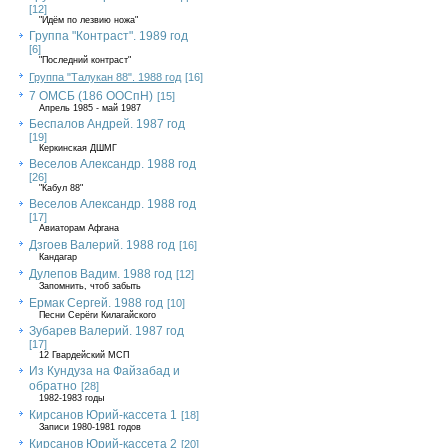
[12]
"Идём по лезвию ножа"
Группа "Контраст". 1989 год
[6]
"Последний контраст"
Группа "Талукан 88". 1988 год
[16]
7 ОМСБ (186 ООСпН)
[15]
Апрель 1985 - май 1987
Беспалов Андрей. 1987 год
[19]
Керкинская ДШМГ
Веселов Александр. 1988 год
[26]
"Кабул 88"
Веселов Александр. 1988 год
[17]
Авиаторам Афгана
Дзгоев Валерий. 1988 год
[16]
Кандагар
Дулепов Вадим. 1988 год
[12]
Запомнить, чтоб забыть
Ермак Сергей. 1988 год
[10]
Песни Серёги Килагайского
Зубарев Валерий. 1987 год
[17]
12 Гвардейский МСП
Из Кундуза на Файзабад и
обратно
[28]
1982-1983 годы
Кирсанов Юрий-кассета 1
[18]
Записи 1980-1981 годов
Кирсанов Юрий-кассета 2
[20]