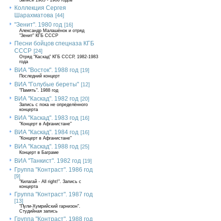
Записи 1985 - 1986 годов
Коллекция Сергея
Шарахматова
[44]
"Зенит". 1980 год
[16]
Александр Малашёнок и отряд
"Зенит" КГБ СССР
Песни бойцов спецназа КГБ
СССР
[24]
Отряд "Каскад" КГБ СССР, 1982-1983
года
ВИА "Восток". 1988 год
[19]
Последний концерт
ВИА "Голубые береты"
[12]
"Память". 1988 год
ВИА "Каскад". 1982 год
[20]
Запись с пока не определённого
концерта
ВИА "Каскад". 1983 год
[16]
"Концерт в Афганистане"
ВИА "Каскад". 1984 год
[16]
"Концерт в Афганистане"
ВИА "Каскад". 1988 год
[25]
Концерт в Баграме
ВИА "Танкист". 1982 год
[19]
Группа "Контраст". 1986 год
[9]
"Килагай - All right!". Запись с
концерта
Группа "Контраст". 1987 год
[13]
"Пули-Хумрийский гарнизон".
Студийная запись
Группа "Контраст". 1988 год