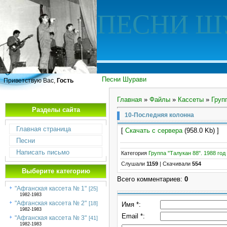
ПЕСНИ Ш
Песни Шурави
Приветствую Вас,
Гость
Главная
»
Файлы
»
Кассеты
»
Груп
Разделы сайта
10-Последняя колонна
Главная страница
[
Скачать с сервера
(958.0 Kb) ]
Песни
Написать письмо
Категория
Группа "Талукан 88". 1988 год
Слушали
1159
|
Скачивали
554
Выберите категорию
Всего комментариев
:
0
"Афганская кассета № 1"
[25]
1982-1983
"Афганская кассета № 2"
[18]
Имя *:
1982-1983
Email *:
"Афганская кассета № 3"
[41]
1982-1983