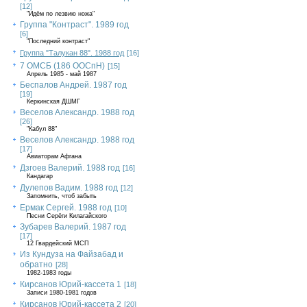
[12]
"Идём по лезвию ножа"
Группа "Контраст". 1989 год
[6]
"Последний контраст"
Группа "Талукан 88". 1988 год
[16]
7 ОМСБ (186 ООСпН)
[15]
Апрель 1985 - май 1987
Беспалов Андрей. 1987 год
[19]
Керкинская ДШМГ
Веселов Александр. 1988 год
[26]
"Кабул 88"
Веселов Александр. 1988 год
[17]
Авиаторам Афгана
Дзгоев Валерий. 1988 год
[16]
Кандагар
Дулепов Вадим. 1988 год
[12]
Запомнить, чтоб забыть
Ермак Сергей. 1988 год
[10]
Песни Серёги Килагайского
Зубарев Валерий. 1987 год
[17]
12 Гвардейский МСП
Из Кундуза на Файзабад и
обратно
[28]
1982-1983 годы
Кирсанов Юрий-кассета 1
[18]
Записи 1980-1981 годов
Кирсанов Юрий-кассета 2
[20]