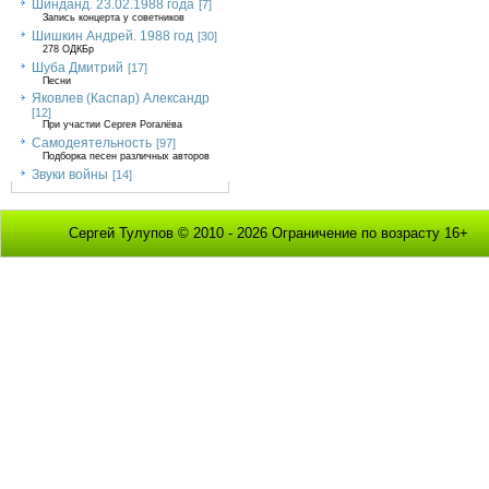
Шинданд. 23.02.1988 года
[7]
Запись концерта у советников
Шишкин Андрей. 1988 год
[30]
278 ОДКБр
Шуба Дмитрий
[17]
Песни
Яковлев (Каспар) Александр
[12]
При участии Сергея Рогалёва
Самодеятельность
[97]
Подборка песен различных авторов
Звуки войны
[14]
Сергей Тулупов © 2010 - 2026 Ограничение по возрасту 16+