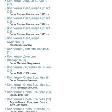
Коллекция Андрея Байдина
[42]
Коллекция Владимира Буряка
[32]
Песни Евгения Коновалова, 1993 год
Коллекция Владимира Буряка
[13]
Песни Евгения Коновалова, 1994 год
Коллекция Владимира Буряка
[29]
Песни Евгения Коновалова, 1995 год
Коллекция Владимира
Мурзина
[7]
Конобеево. 1992 год.
Коллекция Дмитрия Маслака
[11]
Коллекция Дмитрия
Шеварова
[6]
Песни Михаила Замуракина
Коллекция Людмилы Яшкиной
[24]
Песни 1981 - 1982 годов
Коллекция Олега Брылёва
[6]
Песни Геннадия Каюмова
Коллекция Олега Брылёва
[11]
Песни Геннадия Каюмова.
Коллекция Олега Брылёва
[31]
Записи 1988 года
Коллекция Олега Брылёва
[37]
Андрей Битков. Советники. Записи
1986-1988 годов
Коллекция Олега Цепкало
[25]