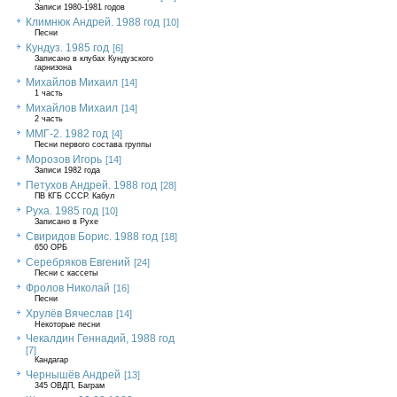
Записи 1980-1981 годов
Климнюк Андрей. 1988 год
[10]
Песни
Кундуз. 1985 год
[6]
Записано в клубах Кундузского
гарнизона
Михайлов Михаил
[14]
1 часть
Михайлов Михаил
[14]
2 часть
ММГ-2. 1982 год
[4]
Песни первого состава группы
Морозов Игорь
[14]
Записи 1982 года
Петухов Андрей. 1988 год
[28]
ПВ КГБ СССР. Кабул
Руха. 1985 год
[10]
Записано в Рухе
Свиридов Борис. 1988 год
[18]
650 ОРБ
Серебряков Евгений
[24]
Песни с кассеты
Фролов Николай
[16]
Песни
Хрулёв Вячеслав
[14]
Некоторые песни
Чекалдин Геннадий, 1988 год
[7]
Кандагар
Чернышёв Андрей
[13]
345 ОВДП, Баграм