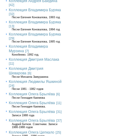
Коллекция Андрея Байдина
[42]
Коллекция Владимира Буряка
[32]
Песни Евгения Коновалова, 1993 год
Коллекция Владимира Буряка
[13]
Песни Евгения Коновалова, 1994 год
Коллекция Владимира Буряка
[29]
Песни Евгения Коновалова, 1995 год
Коллекция Владимира
Мурзина
[7]
Конобеево. 1992 год.
Коллекция Дмитрия Маслака
[11]
Коллекция Дмитрия
Шеварова
[6]
Песни Михаила Замуракина
Коллекция Людмилы Яшкиной
[24]
Песни 1981 - 1982 годов
Коллекция Олега Брылёва
[6]
Песни Геннадия Каюмова
Коллекция Олега Брылёва
[11]
Песни Геннадия Каюмова.
Коллекция Олега Брылёва
[31]
Записи 1988 года
Коллекция Олега Брылёва
[37]
Андрей Битков. Советники. Записи
1986-1988 годов
Коллекция Олега Цепкало
[25]