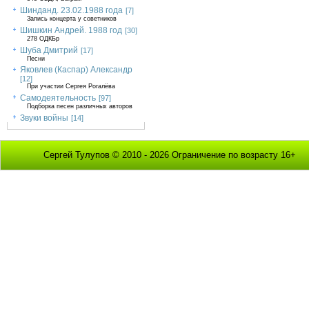
Шинданд. 23.02.1988 года
[7]
Запись концерта у советников
Шишкин Андрей. 1988 год
[30]
278 ОДКБр
Шуба Дмитрий
[17]
Песни
Яковлев (Каспар) Александр
[12]
При участии Сергея Рогалёва
Самодеятельность
[97]
Подборка песен различных авторов
Звуки войны
[14]
Сергей Тулупов © 2010 - 2026 Ограничение по возрасту 16+