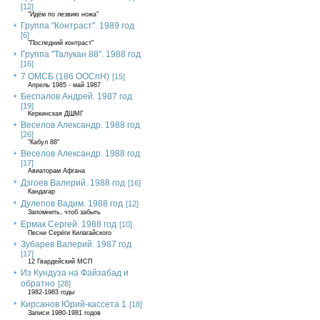
[12]
"Идём по лезвию ножа"
Группа "Контраст". 1989 год
[6]
"Последний контраст"
Группа "Талукан 88". 1988 год
[16]
7 ОМСБ (186 ООСпН)
[15]
Апрель 1985 - май 1987
Беспалов Андрей. 1987 год
[19]
Керкинская ДШМГ
Веселов Александр. 1988 год
[26]
"Кабул 88"
Веселов Александр. 1988 год
[17]
Авиаторам Афгана
Дзгоев Валерий. 1988 год
[16]
Кандагар
Дулепов Вадим. 1988 год
[12]
Запомнить, чтоб забыть
Ермак Сергей. 1988 год
[10]
Песни Серёги Килагайского
Зубарев Валерий. 1987 год
[17]
12 Гвардейский МСП
Из Кундуза на Файзабад и
обратно
[28]
1982-1983 годы
Кирсанов Юрий-кассета 1
[18]
Записи 1980-1981 годов