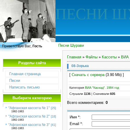
ПЕСНИ Ш
Песни Шурави
Приветствую Вас,
Гость
Главная
»
Файлы
»
Кассеты
»
ВИА 
Разделы сайта
08-Зорька
Главная страница
[
Скачать с сервера
(3.90 Mb) ]
Песни
Написать письмо
Категория
ВИА "Каскад". 1984 год
Слушали
1136
|
Скачивали
605
Выберите категорию
Всего комментариев
:
0
"Афганская кассета № 1"
[25]
1982-1983
"Афганская кассета № 2"
[18]
Имя *:
1982-1983
Email *:
"Афганская кассета № 3"
[41]
1982-1983