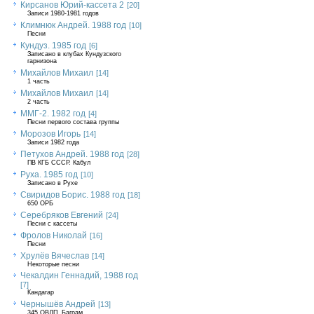
Кирсанов Юрий-кассета 2
[20]
Записи 1980-1981 годов
Климнюк Андрей. 1988 год
[10]
Песни
Кундуз. 1985 год
[6]
Записано в клубах Кундузского
гарнизона
Михайлов Михаил
[14]
1 часть
Михайлов Михаил
[14]
2 часть
ММГ-2. 1982 год
[4]
Песни первого состава группы
Морозов Игорь
[14]
Записи 1982 года
Петухов Андрей. 1988 год
[28]
ПВ КГБ СССР. Кабул
Руха. 1985 год
[10]
Записано в Рухе
Свиридов Борис. 1988 год
[18]
650 ОРБ
Серебряков Евгений
[24]
Песни с кассеты
Фролов Николай
[16]
Песни
Хрулёв Вячеслав
[14]
Некоторые песни
Чекалдин Геннадий, 1988 год
[7]
Кандагар
Чернышёв Андрей
[13]
345 ОВДП, Баграм