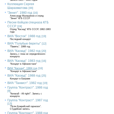
Записи 1985 - 1986 годов
Коллекция Сергея
Шарахматова
[44]
"Зенит". 1980 год
[16]
Александр Малашёнок и отряд
"Зенит" КГБ СССР
Песни бойцов спецназа КГБ
СССР
[24]
Отряд "Каскад" КГБ СССР, 1982-1983
года
ВИА "Восток". 1988 год
[19]
Последний концерт
ВИА "Голубые береты"
[12]
"Память". 1988 год
ВИА "Каскад". 1982 год
[20]
Запись с пока не определённого
концерта
ВИА "Каскад". 1983 год
[16]
"Концерт в Афганистане"
ВИА "Каскад". 1984 год
[16]
"Концерт в Афганистане"
ВИА "Каскад". 1988 год
[25]
Концерт в Баграме
ВИА "Танкист". 1982 год
[19]
Группа "Контраст". 1986 год
[9]
"Килагай - All right!". Запись с
концерта
Группа "Контраст". 1987 год
[13]
"Пули-Хумрийский гарнизон".
Студийная запись
Группа "Контраст". 1988 год