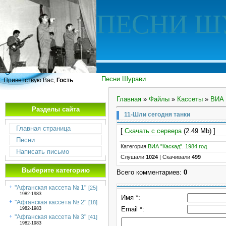
ПЕСНИ Ш
Песни Шурави
Приветствую Вас,
Гость
Главная
»
Файлы
»
Кассеты
»
ВИА 
Разделы сайта
11-Шли сегодня танки
Главная страница
[
Скачать с сервера
(2.49 Mb) ]
Песни
Категория
ВИА "Каскад". 1984 год
Написать письмо
Слушали
1024
|
Скачивали
499
Выберите категорию
Всего комментариев
:
0
"Афганская кассета № 1"
[25]
1982-1983
Имя *:
"Афганская кассета № 2"
[18]
Email *:
1982-1983
"Афганская кассета № 3"
[41]
1982-1983