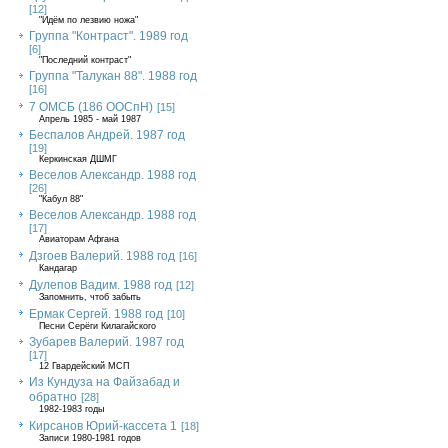
[12]
"Идём по лезвию ножа"
Группа "Контраст". 1989 год
[6]
"Последний контраст"
Группа "Талукан 88". 1988 год
[16]
7 ОМСБ (186 ООСпН)
[15]
Апрель 1985 - май 1987
Беспалов Андрей. 1987 год
[19]
Керкинская ДШМГ
Веселов Александр. 1988 год
[26]
"Кабул 88"
Веселов Александр. 1988 год
[17]
Авиаторам Афгана
Дзгоев Валерий. 1988 год
[16]
Кандагар
Дулепов Вадим. 1988 год
[12]
Запомнить, чтоб забыть
Ермак Сергей. 1988 год
[10]
Песни Серёги Килагайского
Зубарев Валерий. 1987 год
[17]
12 Гвардейский МСП
Из Кундуза на Файзабад и
обратно
[28]
1982-1983 годы
Кирсанов Юрий-кассета 1
[18]
Записи 1980-1981 годов