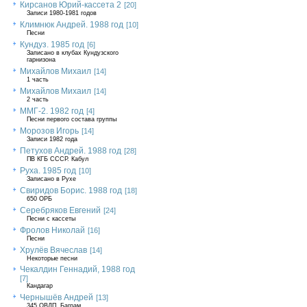
Кирсанов Юрий-кассета 2
[20]
Записи 1980-1981 годов
Климнюк Андрей. 1988 год
[10]
Песни
Кундуз. 1985 год
[6]
Записано в клубах Кундузского
гарнизона
Михайлов Михаил
[14]
1 часть
Михайлов Михаил
[14]
2 часть
ММГ-2. 1982 год
[4]
Песни первого состава группы
Морозов Игорь
[14]
Записи 1982 года
Петухов Андрей. 1988 год
[28]
ПВ КГБ СССР. Кабул
Руха. 1985 год
[10]
Записано в Рухе
Свиридов Борис. 1988 год
[18]
650 ОРБ
Серебряков Евгений
[24]
Песни с кассеты
Фролов Николай
[16]
Песни
Хрулёв Вячеслав
[14]
Некоторые песни
Чекалдин Геннадий, 1988 год
[7]
Кандагар
Чернышёв Андрей
[13]
345 ОВДП, Баграм