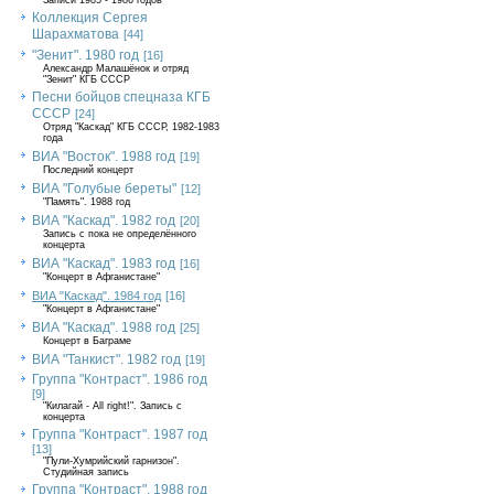
Записи 1985 - 1986 годов
Коллекция Сергея
Шарахматова
[44]
"Зенит". 1980 год
[16]
Александр Малашёнок и отряд
"Зенит" КГБ СССР
Песни бойцов спецназа КГБ
СССР
[24]
Отряд "Каскад" КГБ СССР, 1982-1983
года
ВИА "Восток". 1988 год
[19]
Последний концерт
ВИА "Голубые береты"
[12]
"Память". 1988 год
ВИА "Каскад". 1982 год
[20]
Запись с пока не определённого
концерта
ВИА "Каскад". 1983 год
[16]
"Концерт в Афганистане"
ВИА "Каскад". 1984 год
[16]
"Концерт в Афганистане"
ВИА "Каскад". 1988 год
[25]
Концерт в Баграме
ВИА "Танкист". 1982 год
[19]
Группа "Контраст". 1986 год
[9]
"Килагай - All right!". Запись с
концерта
Группа "Контраст". 1987 год
[13]
"Пули-Хумрийский гарнизон".
Студийная запись
Группа "Контраст". 1988 год