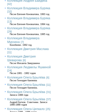
Коллекция Андрея Байдина
[42]
Коллекция Владимира Буряка
[32]
Песни Евгения Коновалова, 1993 год
Коллекция Владимира Буряка
[13]
Песни Евгения Коновалова, 1994 год
Коллекция Владимира Буряка
[29]
Песни Евгения Коновалова, 1995 год
Коллекция Владимира
Мурзина
[7]
Конобеево. 1992 год.
Коллекция Дмитрия Маслака
[11]
Коллекция Дмитрия
Шеварова
[6]
Песни Михаила Замуракина
Коллекция Людмилы Яшкиной
[24]
Песни 1981 - 1982 годов
Коллекция Олега Брылёва
[6]
Песни Геннадия Каюмова
Коллекция Олега Брылёва
[11]
Песни Геннадия Каюмова.
Коллекция Олега Брылёва
[31]
Записи 1988 года
Коллекция Олега Брылёва
[37]
Андрей Битков. Советники. Записи
1986-1988 годов
Коллекция Олега Цепкало
[25]