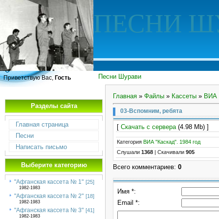
ПЕСНИ Ш
Песни Шурави
Приветствую Вас,
Гость
Главная
»
Файлы
»
Кассеты
»
ВИА 
Разделы сайта
03-Вспомним, ребята
Главная страница
[
Скачать с сервера
(4.98 Mb) ]
Песни
Категория
ВИА "Каскад". 1984 год
Написать письмо
Слушали
1368
|
Скачивали
905
Выберите категорию
Всего комментариев
:
0
"Афганская кассета № 1"
[25]
1982-1983
Имя *:
"Афганская кассета № 2"
[18]
Email *:
1982-1983
"Афганская кассета № 3"
[41]
1982-1983