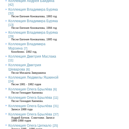
Коллекция Андрея Байдина
[42]
Коллекция Владимира Буряка
[32]
Песни Евгения Коновалова, 1993 год
Коллекция Владимира Буряка
[13]
Песни Евгения Коновалова, 1994 год
Коллекция Владимира Буряка
[29]
Песни Евгения Коновалова, 1995 год
Коллекция Владимира
Мурзина
[7]
Конобеево. 1992 год.
Коллекция Дмитрия Маслака
[11]
Коллекция Дмитрия
Шеварова
[6]
Песни Михаила Замуракина
Коллекция Людмилы Яшкиной
[24]
Песни 1981 - 1982 годов
Коллекция Олега Брылёва
[6]
Песни Геннадия Каюмова
Коллекция Олега Брылёва
[11]
Песни Геннадия Каюмова.
Коллекция Олега Брылёва
[31]
Записи 1988 года
Коллекция Олега Брылёва
[37]
Андрей Битков. Советники. Записи
1986-1988 годов
Коллекция Олега Цепкало
[25]