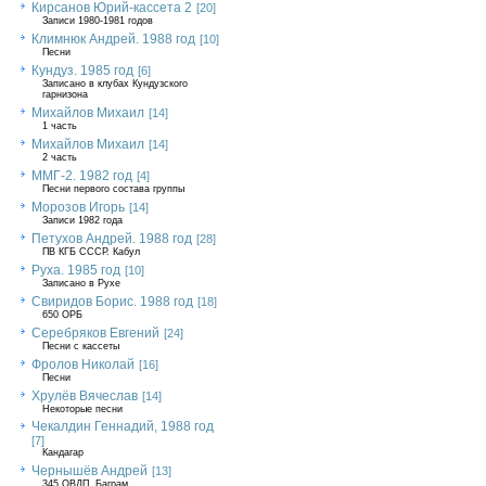
Кирсанов Юрий-кассета 2
[20]
Записи 1980-1981 годов
Климнюк Андрей. 1988 год
[10]
Песни
Кундуз. 1985 год
[6]
Записано в клубах Кундузского
гарнизона
Михайлов Михаил
[14]
1 часть
Михайлов Михаил
[14]
2 часть
ММГ-2. 1982 год
[4]
Песни первого состава группы
Морозов Игорь
[14]
Записи 1982 года
Петухов Андрей. 1988 год
[28]
ПВ КГБ СССР. Кабул
Руха. 1985 год
[10]
Записано в Рухе
Свиридов Борис. 1988 год
[18]
650 ОРБ
Серебряков Евгений
[24]
Песни с кассеты
Фролов Николай
[16]
Песни
Хрулёв Вячеслав
[14]
Некоторые песни
Чекалдин Геннадий, 1988 год
[7]
Кандагар
Чернышёв Андрей
[13]
345 ОВДП, Баграм