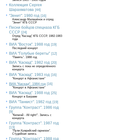
Записи 1985 - 1986 годов
Коллекция Сергея
Шарахматова
[44]
"Зенит". 1980 год
[16]
Александр Малашёнок и отряд
"Зенит" КГБ СССР
Песни бойцов спецназа КГБ
СССР
[24]
Отряд "Каскад" КГБ СССР, 1982-1983
года
ВИА "Восток". 1988 год
[19]
Последний концерт
ВИА "Голубые береты"
[12]
"Память". 1988 год
ВИА "Каскад". 1982 год
[20]
Запись с пока не определённого
концерта
ВИА "Каскад". 1983 год
[16]
"Концерт в Афганистане"
ВИА "Каскад". 1984 год
[16]
"Концерт в Афганистане"
ВИА "Каскад". 1988 год
[25]
Концерт в Баграме
ВИА "Танкист". 1982 год
[19]
Группа "Контраст". 1986 год
[9]
"Килагай - All right!". Запись с
концерта
Группа "Контраст". 1987 год
[13]
"Пули-Хумрийский гарнизон".
Студийная запись
Группа "Контраст". 1988 год