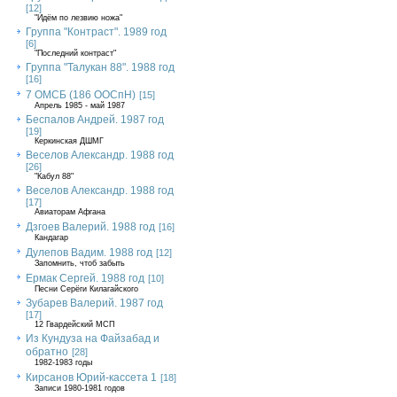
[12]
"Идём по лезвию ножа"
Группа "Контраст". 1989 год
[6]
"Последний контраст"
Группа "Талукан 88". 1988 год
[16]
7 ОМСБ (186 ООСпН)
[15]
Апрель 1985 - май 1987
Беспалов Андрей. 1987 год
[19]
Керкинская ДШМГ
Веселов Александр. 1988 год
[26]
"Кабул 88"
Веселов Александр. 1988 год
[17]
Авиаторам Афгана
Дзгоев Валерий. 1988 год
[16]
Кандагар
Дулепов Вадим. 1988 год
[12]
Запомнить, чтоб забыть
Ермак Сергей. 1988 год
[10]
Песни Серёги Килагайского
Зубарев Валерий. 1987 год
[17]
12 Гвардейский МСП
Из Кундуза на Файзабад и
обратно
[28]
1982-1983 годы
Кирсанов Юрий-кассета 1
[18]
Записи 1980-1981 годов