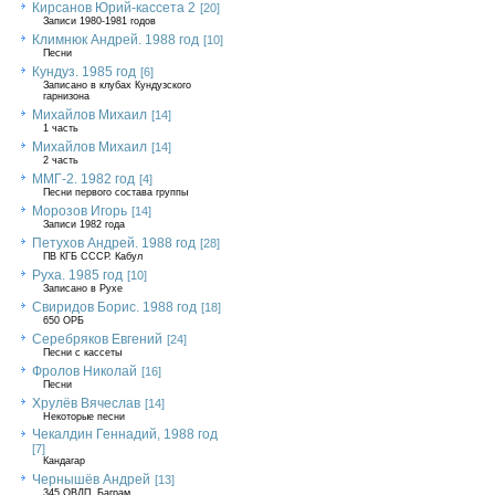
Кирсанов Юрий-кассета 2
[20]
Записи 1980-1981 годов
Климнюк Андрей. 1988 год
[10]
Песни
Кундуз. 1985 год
[6]
Записано в клубах Кундузского
гарнизона
Михайлов Михаил
[14]
1 часть
Михайлов Михаил
[14]
2 часть
ММГ-2. 1982 год
[4]
Песни первого состава группы
Морозов Игорь
[14]
Записи 1982 года
Петухов Андрей. 1988 год
[28]
ПВ КГБ СССР. Кабул
Руха. 1985 год
[10]
Записано в Рухе
Свиридов Борис. 1988 год
[18]
650 ОРБ
Серебряков Евгений
[24]
Песни с кассеты
Фролов Николай
[16]
Песни
Хрулёв Вячеслав
[14]
Некоторые песни
Чекалдин Геннадий, 1988 год
[7]
Кандагар
Чернышёв Андрей
[13]
345 ОВДП, Баграм