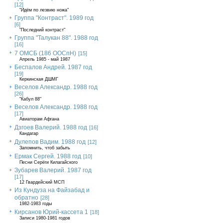
[12]
"Идём по лезвию ножа"
Группа "Контраст". 1989 год
[6]
"Последний контраст"
Группа "Талукан 88". 1988 год
[16]
7 ОМСБ (186 ООСпН)
[15]
Апрель 1985 - май 1987
Беспалов Андрей. 1987 год
[19]
Керкинская ДШМГ
Веселов Александр. 1988 год
[26]
"Кабул 88"
Веселов Александр. 1988 год
[17]
Авиаторам Афгана
Дзгоев Валерий. 1988 год
[16]
Кандагар
Дулепов Вадим. 1988 год
[12]
Запомнить, чтоб забыть
Ермак Сергей. 1988 год
[10]
Песни Серёги Килагайского
Зубарев Валерий. 1987 год
[17]
12 Гвардейский МСП
Из Кундуза на Файзабад и
обратно
[28]
1982-1983 годы
Кирсанов Юрий-кассета 1
[18]
Записи 1980-1981 годов