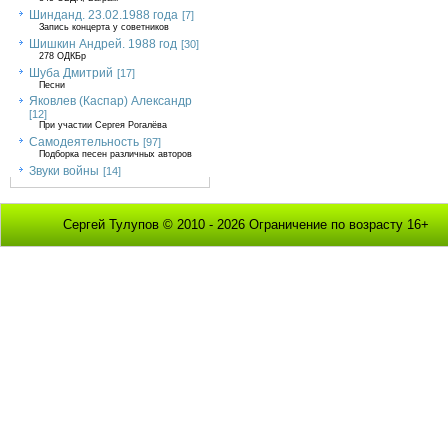
Шинданд. 23.02.1988 года
[7]
Запись концерта у советников
Шишкин Андрей. 1988 год
[30]
278 ОДКБр
Шуба Дмитрий
[17]
Песни
Яковлев (Каспар) Александр
[12]
При участии Сергея Рогалёва
Самодеятельность
[97]
Подборка песен различных авторов
Звуки войны
[14]
Сергей Тулупов © 2010 - 2026 Ограничение по возрасту 16+