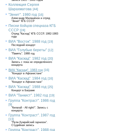
Записи 1985 - 1986 годов
Коллекция Сергея
Шарахматова
[44]
"Зенит". 1980 год
[16]
Александр Малашёнок и отряд
"Зенит" КГБ СССР
Песни бойцов спецназа КГБ
СССР
[24]
Отряд "Каскад" КГБ СССР, 1982-1983
года
ВИА "Восток". 1988 год
[19]
Последний концерт
ВИА "Голубые береты"
[12]
"Память". 1988 год
ВИА "Каскад". 1982 год
[20]
Запись с пока не определённого
концерта
ВИА "Каскад". 1983 год
[16]
"Концерт в Афганистане"
ВИА "Каскад". 1984 год
[16]
"Концерт в Афганистане"
ВИА "Каскад". 1988 год
[25]
Концерт в Баграме
ВИА "Танкист". 1982 год
[19]
Группа "Контраст". 1986 год
[9]
"Килагай - All right!". Запись с
концерта
Группа "Контраст". 1987 год
[13]
"Пули-Хумрийский гарнизон".
Студийная запись
Группа "Контраст". 1988 год