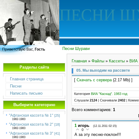
ПЕСНИ Ш
Песни Шурави
Приветствую Вас,
Гость
Главная
»
Файлы
»
Кассеты
»
ВИА 
Разделы сайта
05. Мы выходим на рассвете
Главная страница
[
Скачать с сервера
(2.17 Mb) ]
Песни
Написать письмо
Категория
ВИА "Каскад". 1983 год
Слушали
2124
|
Скачивали
2402
|
Комме
Выберите категорию
Всего комментариев
:
1
"Афганская кассета № 1"
[25]
1982-1983
"Афганская кассета № 2"
[18]
1
игорь
(12.11.2011 02:15)
1982-1983
0
"Афганская кассета № 3"
[41]
А за эту песню-поклон!!!
1982-1983