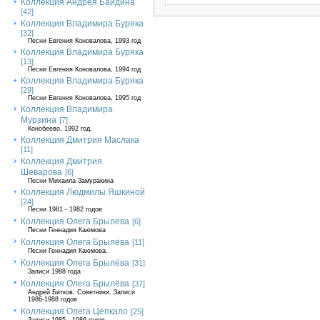
Коллекция Андрея Байдина
[42]
Коллекция Владимира Буряка
[32]
Песни Евгения Коновалова, 1993 год
Коллекция Владимира Буряка
[13]
Песни Евгения Коновалова, 1994 год
Коллекция Владимира Буряка
[29]
Песни Евгения Коновалова, 1995 год
Коллекция Владимира
Мурзина
[7]
Конобеево. 1992 год.
Коллекция Дмитрия Маслака
[11]
Коллекция Дмитрия
Шеварова
[6]
Песни Михаила Замуракина
Коллекция Людмилы Яшкиной
[24]
Песни 1981 - 1982 годов
Коллекция Олега Брылёва
[6]
Песни Геннадия Каюмова
Коллекция Олега Брылёва
[11]
Песни Геннадия Каюмова.
Коллекция Олега Брылёва
[31]
Записи 1988 года
Коллекция Олега Брылёва
[37]
Андрей Битков. Советники. Записи
1986-1988 годов
Коллекция Олега Цепкало
[25]