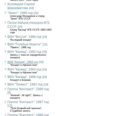
Записи 1985 - 1986 годов
Коллекция Сергея
Шарахматова
[44]
"Зенит". 1980 год
[16]
Александр Малашёнок и отряд
"Зенит" КГБ СССР
Песни бойцов спецназа КГБ
СССР
[24]
Отряд "Каскад" КГБ СССР, 1982-1983
года
ВИА "Восток". 1988 год
[19]
Последний концерт
ВИА "Голубые береты"
[12]
"Память". 1988 год
ВИА "Каскад". 1982 год
[20]
Запись с пока не определённого
концерта
ВИА "Каскад". 1983 год
[16]
"Концерт в Афганистане"
ВИА "Каскад". 1984 год
[16]
"Концерт в Афганистане"
ВИА "Каскад". 1988 год
[25]
Концерт в Баграме
ВИА "Танкист". 1982 год
[19]
Группа "Контраст". 1986 год
[9]
"Килагай - All right!". Запись с
концерта
Группа "Контраст". 1987 год
[13]
"Пули-Хумрийский гарнизон".
Студийная запись
Группа "Контраст". 1988 год