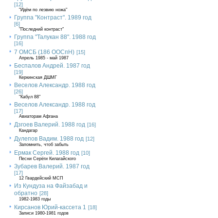
[12]
"Идём по лезвию ножа"
Группа "Контраст". 1989 год
[6]
"Последний контраст"
Группа "Талукан 88". 1988 год
[16]
7 ОМСБ (186 ООСпН)
[15]
Апрель 1985 - май 1987
Беспалов Андрей. 1987 год
[19]
Керкинская ДШМГ
Веселов Александр. 1988 год
[26]
"Кабул 88"
Веселов Александр. 1988 год
[17]
Авиаторам Афгана
Дзгоев Валерий. 1988 год
[16]
Кандагар
Дулепов Вадим. 1988 год
[12]
Запомнить, чтоб забыть
Ермак Сергей. 1988 год
[10]
Песни Серёги Килагайского
Зубарев Валерий. 1987 год
[17]
12 Гвардейский МСП
Из Кундуза на Файзабад и
обратно
[28]
1982-1983 годы
Кирсанов Юрий-кассета 1
[18]
Записи 1980-1981 годов