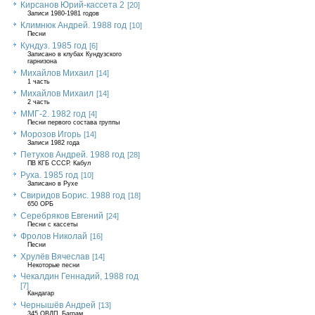
Кирсанов Юрий-кассета 2
[20]
Записи 1980-1981 годов
Климнюк Андрей. 1988 год
[10]
Песни
Кундуз. 1985 год
[6]
Записано в клубах Кундузского
гарнизона
Михайлов Михаил
[14]
1 часть
Михайлов Михаил
[14]
2 часть
ММГ-2. 1982 год
[4]
Песни первого состава группы
Морозов Игорь
[14]
Записи 1982 года
Петухов Андрей. 1988 год
[28]
ПВ КГБ СССР. Кабул
Руха. 1985 год
[10]
Записано в Рухе
Свиридов Борис. 1988 год
[18]
650 ОРБ
Серебряков Евгений
[24]
Песни с кассеты
Фролов Николай
[16]
Песни
Хрулёв Вячеслав
[14]
Некоторые песни
Чекалдин Геннадий, 1988 год
[7]
Кандагар
Чернышёв Андрей
[13]
345 ОВДП, Баграм