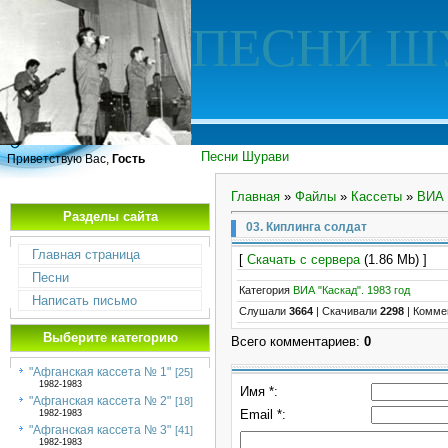
ПЕСНИ Ш
Песни Шурави
Приветствую Вас,
Гость
Главная
»
Файлы
»
Кассеты
»
ВИА 
Разделы сайта
03. Киплинга солдат
Главная страница
[
Скачать с сервера
(1.86 Mb) ]
Песни
Категория
ВИА "Каскад". 1983 год
Написать письмо
Слушали
3664
|
Скачивали
2298
|
Комме
Выберите категорию
Всего комментариев
:
0
"Афганская кассета № 1"
[25]
1982-1983
Имя *:
"Афганская кассета № 2"
[18]
Email *:
1982-1983
"Афганская кассета № 3"
[41]
1982-1983