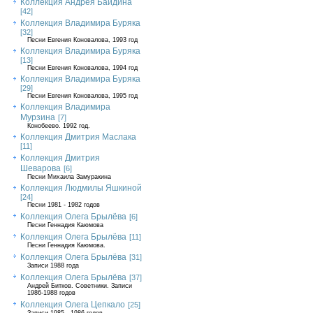
Коллекция Андрея Байдина
[42]
Коллекция Владимира Буряка
[32]
Песни Евгения Коновалова, 1993 год
Коллекция Владимира Буряка
[13]
Песни Евгения Коновалова, 1994 год
Коллекция Владимира Буряка
[29]
Песни Евгения Коновалова, 1995 год
Коллекция Владимира
Мурзина
[7]
Конобеево. 1992 год.
Коллекция Дмитрия Маслака
[11]
Коллекция Дмитрия
Шеварова
[6]
Песни Михаила Замуракина
Коллекция Людмилы Яшкиной
[24]
Песни 1981 - 1982 годов
Коллекция Олега Брылёва
[6]
Песни Геннадия Каюмова
Коллекция Олега Брылёва
[11]
Песни Геннадия Каюмова.
Коллекция Олега Брылёва
[31]
Записи 1988 года
Коллекция Олега Брылёва
[37]
Андрей Битков. Советники. Записи
1986-1988 годов
Коллекция Олега Цепкало
[25]