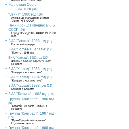
Записи 1985 - 1986 годов
Коллекция Сергея
Шарахматова
[44]
"Зенит". 1980 год
[16]
Александр Малашёнок и отряд
"Зенит" КГБ СССР
Песни бойцов спецназа КГБ
СССР
[24]
Отряд "Каскад" КГБ СССР, 1982-1983
года
ВИА "Восток". 1988 год
[19]
Последний концерт
ВИА "Голубые береты"
[12]
"Память". 1988 год
ВИА "Каскад". 1982 год
[20]
Запись с пока не определённого
концерта
ВИА "Каскад". 1983 год
[16]
"Концерт в Афганистане"
ВИА "Каскад". 1984 год
[16]
"Концерт в Афганистане"
ВИА "Каскад". 1988 год
[25]
Концерт в Баграме
ВИА "Танкист". 1982 год
[19]
Группа "Контраст". 1986 год
[9]
"Килагай - All right!". Запись с
концерта
Группа "Контраст". 1987 год
[13]
"Пули-Хумрийский гарнизон".
Студийная запись
Группа "Контраст". 1988 год