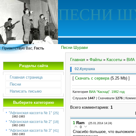
ПЕСНИ Ш
Песни Шурави
Приветствую Вас,
Гость
Главная
»
Файлы
»
Кассеты
»
ВИА 
Разделы сайта
02.Кукушка
Главная страница
[
Скачать с сервера
(5.25 Mb) ]
Песни
Написать письмо
Категория
ВИА "Каскад". 1982 год
Слушали
1447
|
Скачивали
1276
|
Комме
Выберите категорию
Всего комментариев
:
1
"Афганская кассета № 1"
[25]
1982-1983
"Афганская кассета № 2"
[18]
1
Ram
(25.01.2014 14:24)
1982-1983
0
"Афганская кассета № 3"
[41]
Спасибо большое, что выложили э
1982-1983