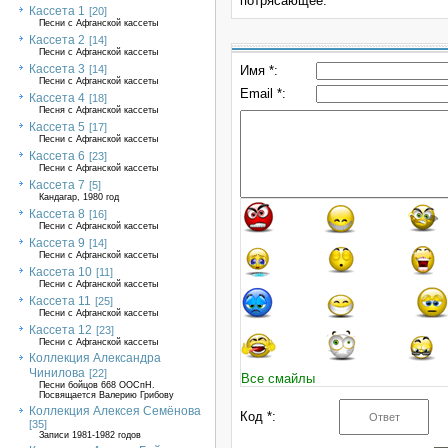
потрясающее.
Кассета 1
[20]
Песни с Афганской кассеты
Кассета 2
[14]
Песни с Афганской кассеты
Кассета 3
[14]
Имя *:
Песни с Афганской кассеты
Email *:
Кассета 4
[18]
Песня с Афганской кассеты
Кассета 5
[17]
Песни с Афганской кассеты
Кассета 6
[23]
Песни с Афганской кассеты
Кассета 7
[5]
Кандагар, 1980 год
Кассета 8
[16]
Песни с Афганской кассеты
Кассета 9
[14]
Песни с Афганской кассеты
Кассета 10
[11]
Песни с Афганской кассеты
Кассета 11
[25]
Песни с Афганской кассеты
Кассета 12
[23]
Песни с Афганской кассеты
Коллекция Александра
Чинилова
[22]
Все смайлы
Песни бойцов 668 ООСпН.
Посвящается Валерию Грибову
Коллекция Алексея Семёнова
Код *:
[35]
Записи 1981-1982 годов