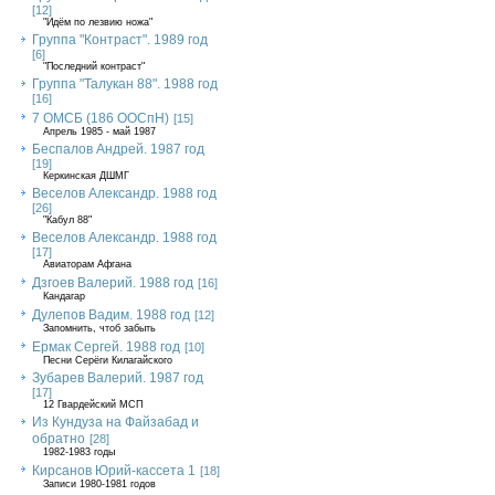
[12]
"Идём по лезвию ножа"
Группа "Контраст". 1989 год
[6]
"Последний контраст"
Группа "Талукан 88". 1988 год
[16]
7 ОМСБ (186 ООСпН)
[15]
Апрель 1985 - май 1987
Беспалов Андрей. 1987 год
[19]
Керкинская ДШМГ
Веселов Александр. 1988 год
[26]
"Кабул 88"
Веселов Александр. 1988 год
[17]
Авиаторам Афгана
Дзгоев Валерий. 1988 год
[16]
Кандагар
Дулепов Вадим. 1988 год
[12]
Запомнить, чтоб забыть
Ермак Сергей. 1988 год
[10]
Песни Серёги Килагайского
Зубарев Валерий. 1987 год
[17]
12 Гвардейский МСП
Из Кундуза на Файзабад и
обратно
[28]
1982-1983 годы
Кирсанов Юрий-кассета 1
[18]
Записи 1980-1981 годов