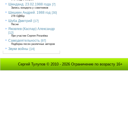
Шинданд. 23.02.1988 года
[7]
Запись концерта у советников
Шишкин Андрей. 1988 год
[30]
278 ОДКБр
Шуба Дмитрий
[17]
Песни
Яковлев (Каспар) Александр
[12]
При участии Сергея Рогалёва
Самодеятельность
[97]
Подборка песен различных авторов
Звуки войны
[14]
Сергей Тулупов © 2010 - 2026 Ограничение по возрасту 16+