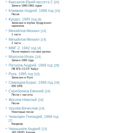
Кирсанов Юрий-кассета 2
[20]
Записи 1980-1981 годов
Климнюк Андрей. 1988 год
[10]
Песни
Кундуз. 1985 год
[6]
Записано в клубах Кундузского
гарнизона
Михайлов Михаил
[14]
1 часть
Михайлов Михаил
[14]
2 часть
ММГ-2. 1982 год
[4]
Песни первого состава группы
Морозов Игорь
[14]
Записи 1982 года
Петухов Андрей. 1988 год
[28]
ПВ КГБ СССР. Кабул
Руха. 1985 год
[10]
Записано в Рухе
Свиридов Борис. 1988 год
[18]
650 ОРБ
Серебряков Евгений
[24]
Песни с кассеты
Фролов Николай
[16]
Песни
Хрулёв Вячеслав
[14]
Некоторые песни
Чекалдин Геннадий, 1988 год
[7]
Кандагар
Чернышёв Андрей
[13]
345 ОВДП, Баграм