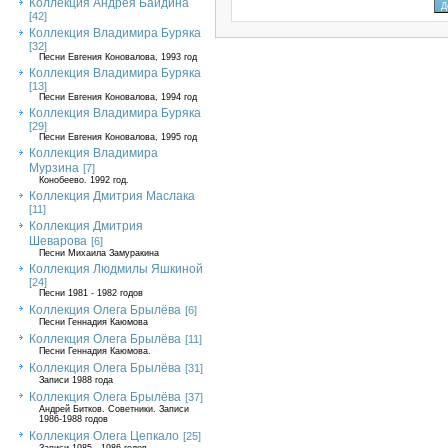
Коллекция Андрея Байдина
[42]
Коллекция Владимира Буряка
[32]
Песни Евгения Коновалова, 1993 год
Коллекция Владимира Буряка
[13]
Песни Евгения Коновалова, 1994 год
Коллекция Владимира Буряка
[29]
Песни Евгения Коновалова, 1995 год
Коллекция Владимира
Мурзина
[7]
Конобеево. 1992 год.
Коллекция Дмитрия Маслака
[11]
Коллекция Дмитрия
Шеварова
[6]
Песни Михаила Замуракина
Коллекция Людмилы Яшкиной
[24]
Песни 1981 - 1982 годов
Коллекция Олега Брылёва
[6]
Песни Геннадия Каюмова
Коллекция Олега Брылёва
[11]
Песни Геннадия Каюмова.
Коллекция Олега Брылёва
[31]
Записи 1988 года
Коллекция Олега Брылёва
[37]
Андрей Битков. Советники. Записи
1986-1988 годов
Коллекция Олега Цепкало
[25]