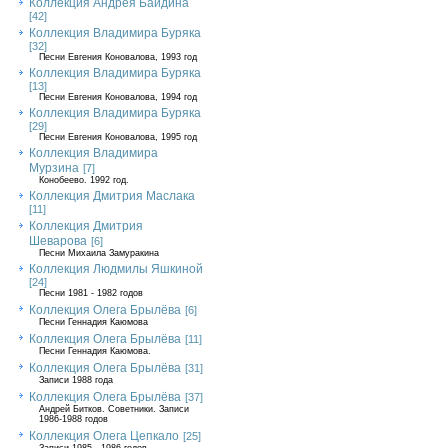
Коллекция Андрея Байдина
[42]
Коллекция Владимира Буряка
[32]
Песни Евгения Коновалова, 1993 год
Коллекция Владимира Буряка
[13]
Песни Евгения Коновалова, 1994 год
Коллекция Владимира Буряка
[29]
Песни Евгения Коновалова, 1995 год
Коллекция Владимира
Мурзина
[7]
Конобеево. 1992 год.
Коллекция Дмитрия Маслака
[11]
Коллекция Дмитрия
Шеварова
[6]
Песни Михаила Замуракина
Коллекция Людмилы Яшкиной
[24]
Песни 1981 - 1982 годов
Коллекция Олега Брылёва
[6]
Песни Геннадия Каюмова
Коллекция Олега Брылёва
[11]
Песни Геннадия Каюмова.
Коллекция Олега Брылёва
[31]
Записи 1988 года
Коллекция Олега Брылёва
[37]
Андрей Битков. Советники. Записи
1986-1988 годов
Коллекция Олега Цепкало
[25]