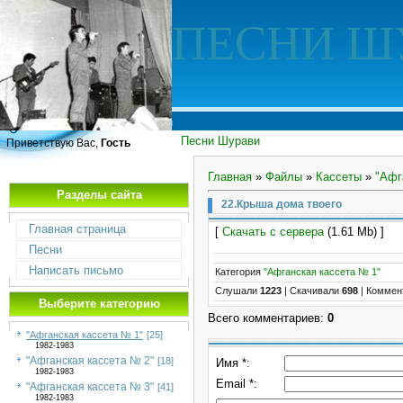
ПЕСНИ Ш
Песни Шурави
Приветствую Вас,
Гость
Главная
»
Файлы
»
Кассеты
»
"Афг
Разделы сайта
22.Крыша дома твоего
Главная страница
[
Скачать с сервера
(1.61 Mb) ]
Песни
Написать письмо
Категория
"Афганская кассета № 1"
Слушали
1223
|
Скачивали
698
|
Коммен
Выберите категорию
Всего комментариев
:
0
"Афганская кассета № 1"
[25]
1982-1983
"Афганская кассета № 2"
[18]
Имя *:
1982-1983
Email *:
"Афганская кассета № 3"
[41]
1982-1983