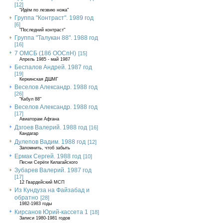
[12]
"Идём по лезвию ножа"
Группа "Контраст". 1989 год
[6]
"Последний контраст"
Группа "Талукан 88". 1988 год
[16]
7 ОМСБ (186 ООСпН)
[15]
Апрель 1985 - май 1987
Беспалов Андрей. 1987 год
[19]
Керкинская ДШМГ
Веселов Александр. 1988 год
[26]
"Кабул 88"
Веселов Александр. 1988 год
[17]
Авиаторам Афгана
Дзгоев Валерий. 1988 год
[16]
Кандагар
Дулепов Вадим. 1988 год
[12]
Запомнить, чтоб забыть
Ермак Сергей. 1988 год
[10]
Песни Серёги Килагайского
Зубарев Валерий. 1987 год
[17]
12 Гвардейский МСП
Из Кундуза на Файзабад и
обратно
[28]
1982-1983 годы
Кирсанов Юрий-кассета 1
[18]
Записи 1980-1981 годов