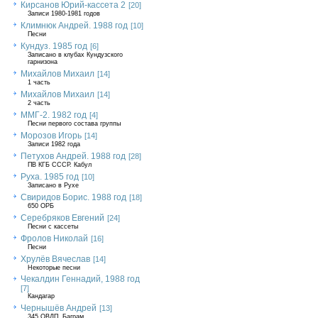
Кирсанов Юрий-кассета 2
[20]
Записи 1980-1981 годов
Климнюк Андрей. 1988 год
[10]
Песни
Кундуз. 1985 год
[6]
Записано в клубах Кундузского
гарнизона
Михайлов Михаил
[14]
1 часть
Михайлов Михаил
[14]
2 часть
ММГ-2. 1982 год
[4]
Песни первого состава группы
Морозов Игорь
[14]
Записи 1982 года
Петухов Андрей. 1988 год
[28]
ПВ КГБ СССР. Кабул
Руха. 1985 год
[10]
Записано в Рухе
Свиридов Борис. 1988 год
[18]
650 ОРБ
Серебряков Евгений
[24]
Песни с кассеты
Фролов Николай
[16]
Песни
Хрулёв Вячеслав
[14]
Некоторые песни
Чекалдин Геннадий, 1988 год
[7]
Кандагар
Чернышёв Андрей
[13]
345 ОВДП, Баграм