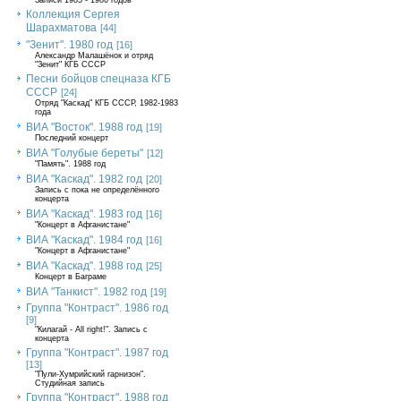
Записи 1985 - 1986 годов
Коллекция Сергея
Шарахматова
[44]
"Зенит". 1980 год
[16]
Александр Малашёнок и отряд
"Зенит" КГБ СССР
Песни бойцов спецназа КГБ
СССР
[24]
Отряд "Каскад" КГБ СССР, 1982-1983
года
ВИА "Восток". 1988 год
[19]
Последний концерт
ВИА "Голубые береты"
[12]
"Память". 1988 год
ВИА "Каскад". 1982 год
[20]
Запись с пока не определённого
концерта
ВИА "Каскад". 1983 год
[16]
"Концерт в Афганистане"
ВИА "Каскад". 1984 год
[16]
"Концерт в Афганистане"
ВИА "Каскад". 1988 год
[25]
Концерт в Баграме
ВИА "Танкист". 1982 год
[19]
Группа "Контраст". 1986 год
[9]
"Килагай - All right!". Запись с
концерта
Группа "Контраст". 1987 год
[13]
"Пули-Хумрийский гарнизон".
Студийная запись
Группа "Контраст". 1988 год