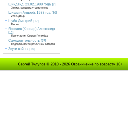
Шинданд. 23.02.1988 года
[7]
Запись концерта у советников
Шишкин Андрей. 1988 год
[30]
278 ОДКБр
Шуба Дмитрий
[17]
Песни
Яковлев (Каспар) Александр
[12]
При участии Сергея Рогалёва
Самодеятельность
[97]
Подборка песен различных авторов
Звуки войны
[14]
Сергей Тулупов © 2010 - 2026 Ограничение по возрасту 16+