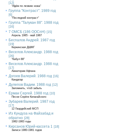
[12]
"Идём по лезвию ножа"
Группа "Контраст". 1989 год
[6]
"Последний контраст"
Группа "Талукан 88". 1988 год
[16]
7 ОМСБ (186 ООСпН)
[15]
Апрель 1985 - май 1987
Беспалов Андрей. 1987 год
[19]
Керкинская ДШМГ
Веселов Александр. 1988 год
[26]
"Кабул 88"
Веселов Александр. 1988 год
[17]
Авиаторам Афгана
Дзгоев Валерий. 1988 год
[16]
Кандагар
Дулепов Вадим. 1988 год
[12]
Запомнить, чтоб забыть
Ермак Сергей. 1988 год
[10]
Песни Серёги Килагайского
Зубарев Валерий. 1987 год
[17]
12 Гвардейский МСП
Из Кундуза на Файзабад и
обратно
[28]
1982-1983 годы
Кирсанов Юрий-кассета 1
[18]
Записи 1980-1981 годов