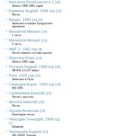
Кирсанов Юрий-кассета 2
[20]
Записи 1980-1981 годов
Климнюк Андрей. 1988 год
[10]
Песни
Кундуз. 1985 год
[6]
Записано в клубах Кундузского
гарнизона
Михайлов Михаил
[14]
1 часть
Михайлов Михаил
[14]
2 часть
ММГ-2. 1982 год
[4]
Песни первого состава группы
Морозов Игорь
[14]
Записи 1982 года
Петухов Андрей. 1988 год
[28]
ПВ КГБ СССР. Кабул
Руха. 1985 год
[10]
Записано в Рухе
Свиридов Борис. 1988 год
[18]
650 ОРБ
Серебряков Евгений
[24]
Песни с кассеты
Фролов Николай
[16]
Песни
Хрулёв Вячеслав
[14]
Некоторые песни
Чекалдин Геннадий, 1988 год
[7]
Кандагар
Чернышёв Андрей
[13]
345 ОВДП, Баграм