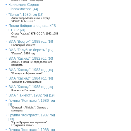
Записи 1985 - 1986 годов
Коллекция Сергея
Шарахматова
[44]
"Зенит". 1980 год
[16]
Александр Малашёнок и отряд
"Зенит" КГБ СССР
Песни бойцов спецназа КГБ
СССР
[24]
Отряд "Каскад" КГБ СССР, 1982-1983
года
ВИА "Восток". 1988 год
[19]
Последний концерт
ВИА "Голубые береты"
[12]
"Память". 1988 год
ВИА "Каскад". 1982 год
[20]
Запись с пока не определённого
концерта
ВИА "Каскад". 1983 год
[16]
"Концерт в Афганистане"
ВИА "Каскад". 1984 год
[16]
"Концерт в Афганистане"
ВИА "Каскад". 1988 год
[25]
Концерт в Баграме
ВИА "Танкист". 1982 год
[19]
Группа "Контраст". 1986 год
[9]
"Килагай - All right!". Запись с
концерта
Группа "Контраст". 1987 год
[13]
"Пули-Хумрийский гарнизон".
Студийная запись
Группа "Контраст". 1988 год