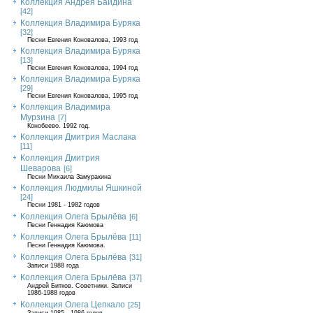
Коллекция Андрея Байдина
[42]
Коллекция Владимира Буряка
[32]
Песни Евгения Коновалова, 1993 год
Коллекция Владимира Буряка
[13]
Песни Евгения Коновалова, 1994 год
Коллекция Владимира Буряка
[29]
Песни Евгения Коновалова, 1995 год
Коллекция Владимира
Мурзина
[7]
Конобеево. 1992 год.
Коллекция Дмитрия Маслака
[11]
Коллекция Дмитрия
Шеварова
[6]
Песни Михаила Замуракина
Коллекция Людмилы Яшкиной
[24]
Песни 1981 - 1982 годов
Коллекция Олега Брылёва
[6]
Песни Геннадия Каюмова
Коллекция Олега Брылёва
[11]
Песни Геннадия Каюмова.
Коллекция Олега Брылёва
[31]
Записи 1988 года
Коллекция Олега Брылёва
[37]
Андрей Битков. Советники. Записи
1986-1988 годов
Коллекция Олега Цепкало
[25]