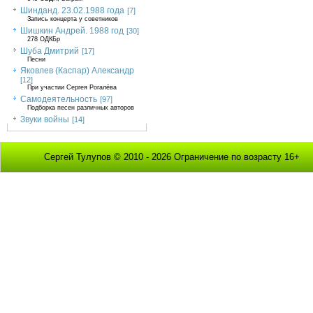
Шинданд. 23.02.1988 года
[7]
Запись концерта у советников
Шишкин Андрей. 1988 год
[30]
278 ОДКБр
Шуба Дмитрий
[17]
Песни
Яковлев (Каспар) Александр
[12]
При участии Сергея Рогалёва
Самодеятельность
[97]
Подборка песен различных авторов
Звуки войны
[14]
Сергей Тулупов © 2010 - 2026 Ограничение по возрасту 16+