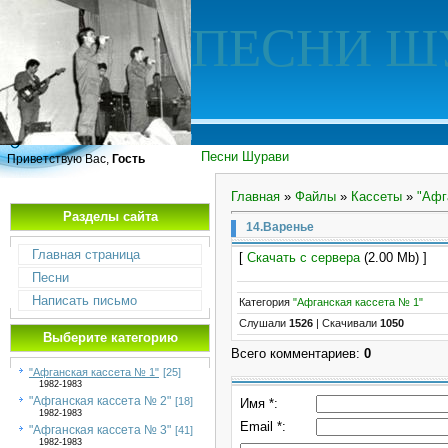
ПЕСНИ Ш
Песни Шурави
Приветствую Вас,
Гость
Главная
»
Файлы
»
Кассеты
»
"Афг
Разделы сайта
14.Варенье
Главная страница
[
Скачать с сервера
(2.00 Mb) ]
Песни
Написать письмо
Категория
"Афганская кассета № 1"
Слушали
1526
|
Скачивали
1050
Выберите категорию
Всего комментариев
:
0
"Афганская кассета № 1"
[25]
1982-1983
"Афганская кассета № 2"
[18]
Имя *:
1982-1983
Email *:
"Афганская кассета № 3"
[41]
1982-1983