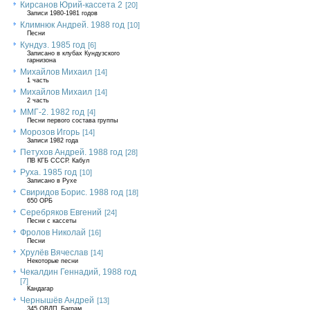
Кирсанов Юрий-кассета 2
[20]
Записи 1980-1981 годов
Климнюк Андрей. 1988 год
[10]
Песни
Кундуз. 1985 год
[6]
Записано в клубах Кундузского
гарнизона
Михайлов Михаил
[14]
1 часть
Михайлов Михаил
[14]
2 часть
ММГ-2. 1982 год
[4]
Песни первого состава группы
Морозов Игорь
[14]
Записи 1982 года
Петухов Андрей. 1988 год
[28]
ПВ КГБ СССР. Кабул
Руха. 1985 год
[10]
Записано в Рухе
Свиридов Борис. 1988 год
[18]
650 ОРБ
Серебряков Евгений
[24]
Песни с кассеты
Фролов Николай
[16]
Песни
Хрулёв Вячеслав
[14]
Некоторые песни
Чекалдин Геннадий, 1988 год
[7]
Кандагар
Чернышёв Андрей
[13]
345 ОВДП, Баграм