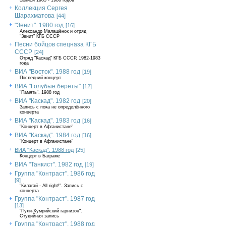
Записи 1985 - 1986 годов
Коллекция Сергея
Шарахматова
[44]
"Зенит". 1980 год
[16]
Александр Малашёнок и отряд
"Зенит" КГБ СССР
Песни бойцов спецназа КГБ
СССР
[24]
Отряд "Каскад" КГБ СССР, 1982-1983
года
ВИА "Восток". 1988 год
[19]
Последний концерт
ВИА "Голубые береты"
[12]
"Память". 1988 год
ВИА "Каскад". 1982 год
[20]
Запись с пока не определённого
концерта
ВИА "Каскад". 1983 год
[16]
"Концерт в Афганистане"
ВИА "Каскад". 1984 год
[16]
"Концерт в Афганистане"
ВИА "Каскад". 1988 год
[25]
Концерт в Баграме
ВИА "Танкист". 1982 год
[19]
Группа "Контраст". 1986 год
[9]
"Килагай - All right!". Запись с
концерта
Группа "Контраст". 1987 год
[13]
"Пули-Хумрийский гарнизон".
Студийная запись
Группа "Контраст". 1988 год