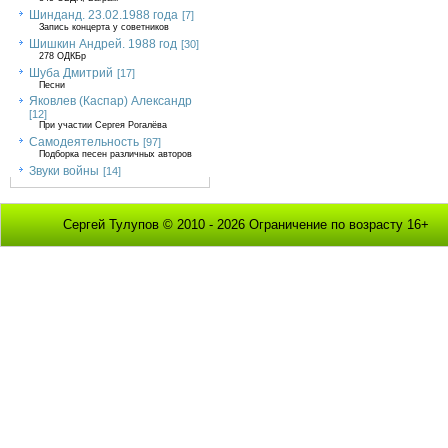
Шинданд. 23.02.1988 года
[7]
Запись концерта у советников
Шишкин Андрей. 1988 год
[30]
278 ОДКБр
Шуба Дмитрий
[17]
Песни
Яковлев (Каспар) Александр
[12]
При участии Сергея Рогалёва
Самодеятельность
[97]
Подборка песен различных авторов
Звуки войны
[14]
Сергей Тулупов © 2010 - 2026 Ограничение по возрасту 16+