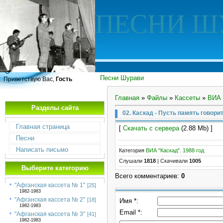
ПЕСНИ Ш
Песни Шурави
Приветствую Вас,
Гость
Главная
»
Файлы
»
Кассеты
»
ВИА 
Разделы сайта
02. Каскад - Пусть память говори
Главная страница
[
Скачать с сервера
(2.88 Mb) ]
Песни
Написать письмо
Категория
ВИА "Каскад". 1988 год
Слушали
1818
|
Скачивали
1005
Выберите категорию
Всего комментариев
:
0
"Афганская кассета № 1"
[25]
1982-1983
"Афганская кассета № 2"
[18]
Имя *:
1982-1983
Email *:
"Афганская кассета № 3"
[41]
1982-1983