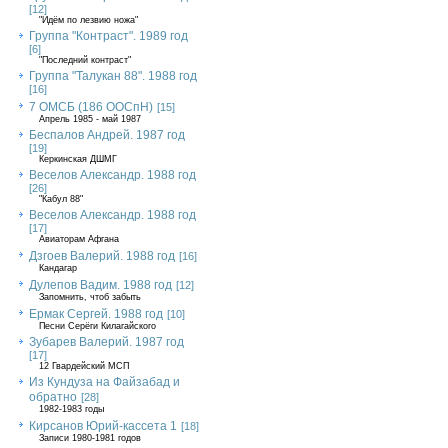
[12]
"Идём по лезвию ножа"
Группа "Контраст". 1989 год
[6]
"Последний контраст"
Группа "Талукан 88". 1988 год
[16]
7 ОМСБ (186 ООСпН)
[15]
Апрель 1985 - май 1987
Беспалов Андрей. 1987 год
[19]
Керкинская ДШМГ
Веселов Александр. 1988 год
[26]
"Кабул 88"
Веселов Александр. 1988 год
[17]
Авиаторам Афгана
Дзгоев Валерий. 1988 год
[16]
Кандагар
Дулепов Вадим. 1988 год
[12]
Запомнить, чтоб забыть
Ермак Сергей. 1988 год
[10]
Песни Серёги Килагайского
Зубарев Валерий. 1987 год
[17]
12 Гвардейский МСП
Из Кундуза на Файзабад и
обратно
[28]
1982-1983 годы
Кирсанов Юрий-кассета 1
[18]
Записи 1980-1981 годов