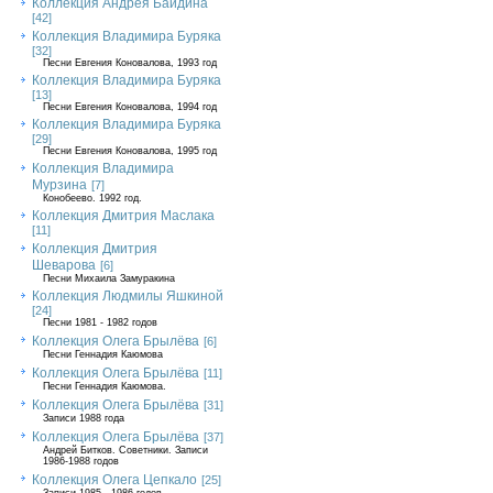
Коллекция Андрея Байдина
[42]
Коллекция Владимира Буряка
[32]
Песни Евгения Коновалова, 1993 год
Коллекция Владимира Буряка
[13]
Песни Евгения Коновалова, 1994 год
Коллекция Владимира Буряка
[29]
Песни Евгения Коновалова, 1995 год
Коллекция Владимира
Мурзина
[7]
Конобеево. 1992 год.
Коллекция Дмитрия Маслака
[11]
Коллекция Дмитрия
Шеварова
[6]
Песни Михаила Замуракина
Коллекция Людмилы Яшкиной
[24]
Песни 1981 - 1982 годов
Коллекция Олега Брылёва
[6]
Песни Геннадия Каюмова
Коллекция Олега Брылёва
[11]
Песни Геннадия Каюмова.
Коллекция Олега Брылёва
[31]
Записи 1988 года
Коллекция Олега Брылёва
[37]
Андрей Битков. Советники. Записи
1986-1988 годов
Коллекция Олега Цепкало
[25]