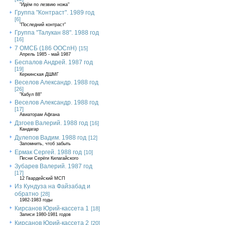
"Идём по лезвию ножа"
Группа "Контраст". 1989 год
[6]
"Последний контраст"
Группа "Талукан 88". 1988 год
[16]
7 ОМСБ (186 ООСпН)
[15]
Апрель 1985 - май 1987
Беспалов Андрей. 1987 год
[19]
Керкинская ДШМГ
Веселов Александр. 1988 год
[26]
"Кабул 88"
Веселов Александр. 1988 год
[17]
Авиаторам Афгана
Дзгоев Валерий. 1988 год
[16]
Кандагар
Дулепов Вадим. 1988 год
[12]
Запомнить, чтоб забыть
Ермак Сергей. 1988 год
[10]
Песни Серёги Килагайского
Зубарев Валерий. 1987 год
[17]
12 Гвардейский МСП
Из Кундуза на Файзабад и
обратно
[28]
1982-1983 годы
Кирсанов Юрий-кассета 1
[18]
Записи 1980-1981 годов
Кирсанов Юрий-кассета 2
[20]