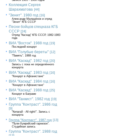
Записи 1985 - 1986 годов
Коллекция Сергея
Шарахматова
[44]
"Зенит". 1980 год
[16]
Александр Малашёнок и отряд
"Зенит" КГБ СССР
Песни бойцов спецназа КГБ
СССР
[24]
Отряд "Каскад" КГБ СССР, 1982-1983
года
ВИА "Восток". 1988 год
[19]
Последний концерт
ВИА "Голубые береты"
[12]
"Память". 1988 год
ВИА "Каскад". 1982 год
[20]
Запись с пока не определённого
концерта
ВИА "Каскад". 1983 год
[16]
"Концерт в Афганистане"
ВИА "Каскад". 1984 год
[16]
"Концерт в Афганистане"
ВИА "Каскад". 1988 год
[25]
Концерт в Баграме
ВИА "Танкист". 1982 год
[19]
Группа "Контраст". 1986 год
[9]
"Килагай - All right!". Запись с
концерта
Группа "Контраст". 1987 год
[13]
"Пули-Хумрийский гарнизон".
Студийная запись
Группа "Контраст". 1988 год
[12]