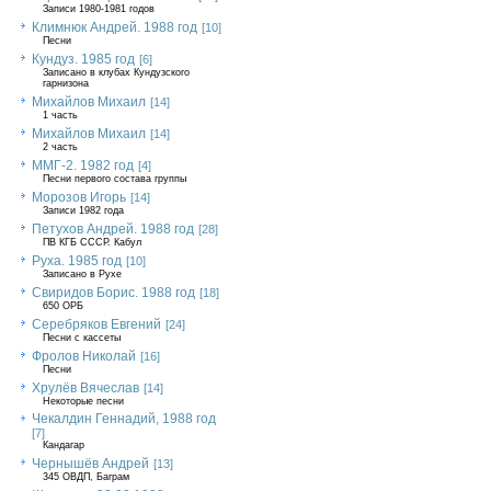
Записи 1980-1981 годов
Климнюк Андрей. 1988 год
[10]
Песни
Кундуз. 1985 год
[6]
Записано в клубах Кундузского
гарнизона
Михайлов Михаил
[14]
1 часть
Михайлов Михаил
[14]
2 часть
ММГ-2. 1982 год
[4]
Песни первого состава группы
Морозов Игорь
[14]
Записи 1982 года
Петухов Андрей. 1988 год
[28]
ПВ КГБ СССР. Кабул
Руха. 1985 год
[10]
Записано в Рухе
Свиридов Борис. 1988 год
[18]
650 ОРБ
Серебряков Евгений
[24]
Песни с кассеты
Фролов Николай
[16]
Песни
Хрулёв Вячеслав
[14]
Некоторые песни
Чекалдин Геннадий, 1988 год
[7]
Кандагар
Чернышёв Андрей
[13]
345 ОВДП, Баграм