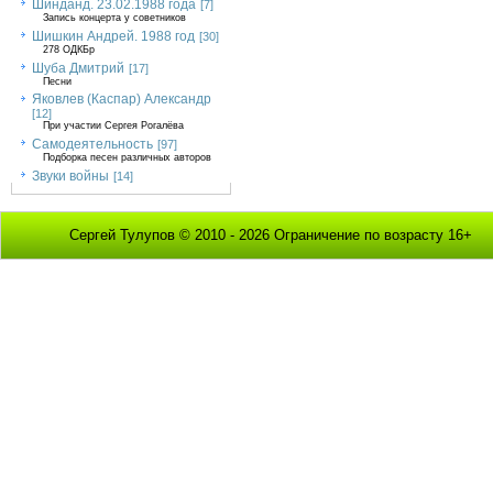
Шинданд. 23.02.1988 года
[7]
Запись концерта у советников
Шишкин Андрей. 1988 год
[30]
278 ОДКБр
Шуба Дмитрий
[17]
Песни
Яковлев (Каспар) Александр
[12]
При участии Сергея Рогалёва
Самодеятельность
[97]
Подборка песен различных авторов
Звуки войны
[14]
Сергей Тулупов © 2010 - 2026 Ограничение по возрасту 16+