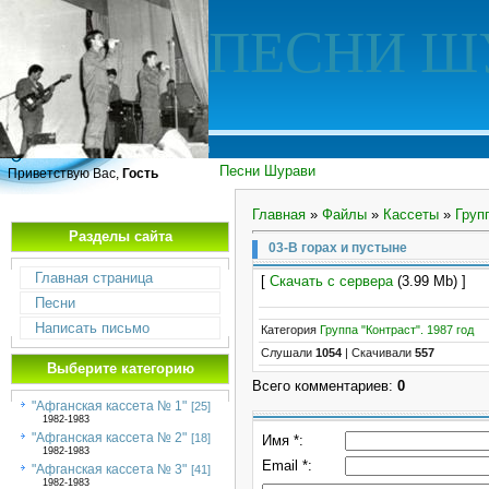
ПЕСНИ Ш
Песни Шурави
Приветствую Вас,
Гость
Главная
»
Файлы
»
Кассеты
»
Груп
Разделы сайта
03-В горах и пустыне
Главная страница
[
Скачать с сервера
(3.99 Mb) ]
Песни
Написать письмо
Категория
Группа "Контраст". 1987 год
Слушали
1054
|
Скачивали
557
Выберите категорию
Всего комментариев
:
0
"Афганская кассета № 1"
[25]
1982-1983
"Афганская кассета № 2"
[18]
Имя *:
1982-1983
Email *:
"Афганская кассета № 3"
[41]
1982-1983