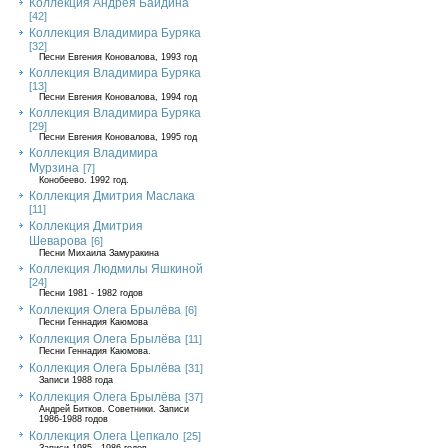
Коллекция Андрея Байдина
[42]
Коллекция Владимира Буряка
[32]
Песни Евгения Коновалова, 1993 год
Коллекция Владимира Буряка
[13]
Песни Евгения Коновалова, 1994 год
Коллекция Владимира Буряка
[29]
Песни Евгения Коновалова, 1995 год
Коллекция Владимира
Мурзина
[7]
Конобеево. 1992 год.
Коллекция Дмитрия Маслака
[11]
Коллекция Дмитрия
Шеварова
[6]
Песни Михаила Замуракина
Коллекция Людмилы Яшкиной
[24]
Песни 1981 - 1982 годов
Коллекция Олега Брылёва
[6]
Песни Геннадия Каюмова
Коллекция Олега Брылёва
[11]
Песни Геннадия Каюмова.
Коллекция Олега Брылёва
[31]
Записи 1988 года
Коллекция Олега Брылёва
[37]
Андрей Битков. Советники. Записи
1986-1988 годов
Коллекция Олега Цепкало
[25]