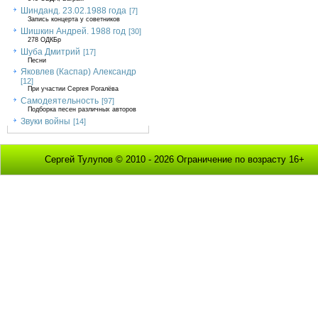
Шинданд. 23.02.1988 года
[7]
Запись концерта у советников
Шишкин Андрей. 1988 год
[30]
278 ОДКБр
Шуба Дмитрий
[17]
Песни
Яковлев (Каспар) Александр
[12]
При участии Сергея Рогалёва
Самодеятельность
[97]
Подборка песен различных авторов
Звуки войны
[14]
Сергей Тулупов © 2010 - 2026 Ограничение по возрасту 16+