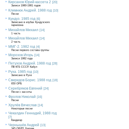
Кирсанов Юрий-кассета 2
[20]
Записи 1980-1981 годов
Климнюк Андрей. 1988 год
[10]
Песни
Кундуз. 1985 год
[6]
Записано в клубах Кундузского
гарнизона
Михайлов Михаил
[14]
1 часть
Михайлов Михаил
[14]
2 часть
ММГ-2. 1982 год
[4]
Песни первого состава группы
Морозов Игорь
[14]
Записи 1982 года
Петухов Андрей. 1988 год
[28]
ПВ КГБ СССР. Кабул
Руха. 1985 год
[10]
Записано в Рухе
Свиридов Борис. 1988 год
[18]
650 ОРБ
Серебряков Евгений
[24]
Песни с кассеты
Фролов Николай
[16]
Песни
Хрулёв Вячеслав
[14]
Некоторые песни
Чекалдин Геннадий, 1988 год
[7]
Кандагар
Чернышёв Андрей
[13]
345 ОВДП, Баграм