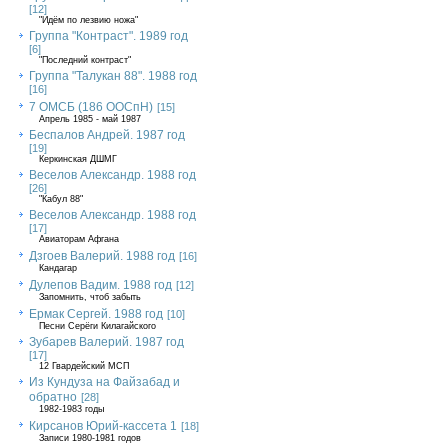
[12]
"Идём по лезвию ножа"
Группа "Контраст". 1989 год
[6]
"Последний контраст"
Группа "Талукан 88". 1988 год
[16]
7 ОМСБ (186 ООСпН)
[15]
Апрель 1985 - май 1987
Беспалов Андрей. 1987 год
[19]
Керкинская ДШМГ
Веселов Александр. 1988 год
[26]
"Кабул 88"
Веселов Александр. 1988 год
[17]
Авиаторам Афгана
Дзгоев Валерий. 1988 год
[16]
Кандагар
Дулепов Вадим. 1988 год
[12]
Запомнить, чтоб забыть
Ермак Сергей. 1988 год
[10]
Песни Серёги Килагайского
Зубарев Валерий. 1987 год
[17]
12 Гвардейский МСП
Из Кундуза на Файзабад и
обратно
[28]
1982-1983 годы
Кирсанов Юрий-кассета 1
[18]
Записи 1980-1981 годов