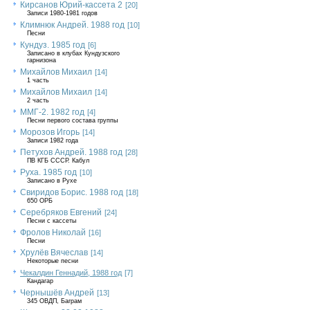
Кирсанов Юрий-кассета 2
[20]
Записи 1980-1981 годов
Климнюк Андрей. 1988 год
[10]
Песни
Кундуз. 1985 год
[6]
Записано в клубах Кундузского
гарнизона
Михайлов Михаил
[14]
1 часть
Михайлов Михаил
[14]
2 часть
ММГ-2. 1982 год
[4]
Песни первого состава группы
Морозов Игорь
[14]
Записи 1982 года
Петухов Андрей. 1988 год
[28]
ПВ КГБ СССР. Кабул
Руха. 1985 год
[10]
Записано в Рухе
Свиридов Борис. 1988 год
[18]
650 ОРБ
Серебряков Евгений
[24]
Песни с кассеты
Фролов Николай
[16]
Песни
Хрулёв Вячеслав
[14]
Некоторые песни
Чекалдин Геннадий, 1988 год
[7]
Кандагар
Чернышёв Андрей
[13]
345 ОВДП, Баграм