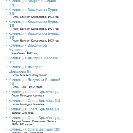
Коллекция Андрея Байдина
[42]
Коллекция Владимира Буряка
[32]
Песни Евгения Коновалова, 1993 год
Коллекция Владимира Буряка
[13]
Песни Евгения Коновалова, 1994 год
Коллекция Владимира Буряка
[29]
Песни Евгения Коновалова, 1995 год
Коллекция Владимира
Мурзина
[7]
Конобеево. 1992 год.
Коллекция Дмитрия Маслака
[11]
Коллекция Дмитрия
Шеварова
[6]
Песни Михаила Замуракина
Коллекция Людмилы Яшкиной
[24]
Песни 1981 - 1982 годов
Коллекция Олега Брылёва
[6]
Песни Геннадия Каюмова
Коллекция Олега Брылёва
[11]
Песни Геннадия Каюмова.
Коллекция Олега Брылёва
[31]
Записи 1988 года
Коллекция Олега Брылёва
[37]
Андрей Битков. Советники. Записи
1986-1988 годов
Коллекция Олега Цепкало
[25]