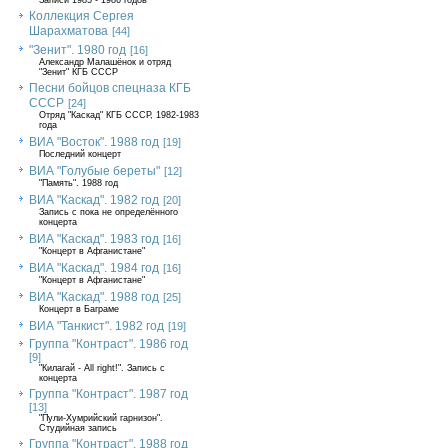
Записи 1985 - 1986 годов
Коллекция Сергея
Шарахматова
[44]
"Зенит". 1980 год
[16]
Александр Малашёнок и отряд
"Зенит" КГБ СССР
Песни бойцов спецназа КГБ
СССР
[24]
Отряд "Каскад" КГБ СССР, 1982-1983
года
ВИА "Восток". 1988 год
[19]
Последний концерт
ВИА "Голубые береты"
[12]
"Память". 1988 год
ВИА "Каскад". 1982 год
[20]
Запись с пока не определённого
концерта
ВИА "Каскад". 1983 год
[16]
"Концерт в Афганистане"
ВИА "Каскад". 1984 год
[16]
"Концерт в Афганистане"
ВИА "Каскад". 1988 год
[25]
Концерт в Баграме
ВИА "Танкист". 1982 год
[19]
Группа "Контраст". 1986 год
[9]
"Килагай - All right!". Запись с
концерта
Группа "Контраст". 1987 год
[13]
"Пули-Хумрийский гарнизон".
Студийная запись
Группа "Контраст". 1988 год