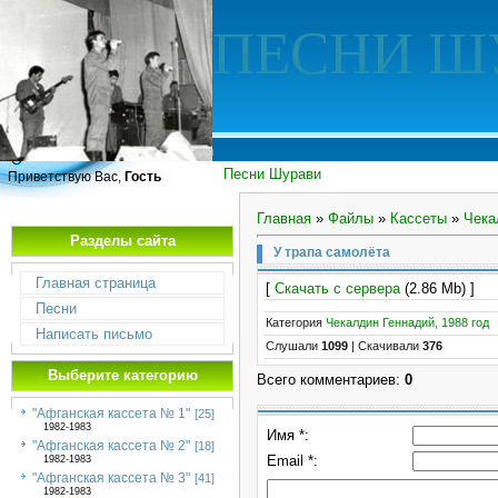
ПЕСНИ Ш
Песни Шурави
Приветствую Вас,
Гость
Главная
»
Файлы
»
Кассеты
»
Чека
Разделы сайта
У трапа самолёта
Главная страница
[
Скачать с сервера
(2.86 Mb) ]
Песни
Категория
Чекалдин Геннадий, 1988 год
Написать письмо
Слушали
1099
|
Скачивали
376
Выберите категорию
Всего комментариев
:
0
"Афганская кассета № 1"
[25]
1982-1983
Имя *:
"Афганская кассета № 2"
[18]
Email *:
1982-1983
"Афганская кассета № 3"
[41]
1982-1983