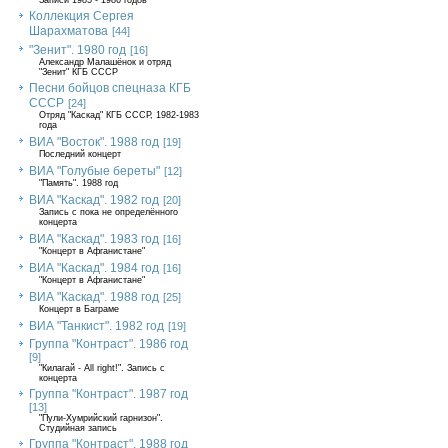
Записи 1985 - 1986 годов
Коллекция Сергея
Шарахматова
[44]
"Зенит". 1980 год
[16]
Александр Малашёнок и отряд
"Зенит" КГБ СССР
Песни бойцов спецназа КГБ
СССР
[24]
Отряд "Каскад" КГБ СССР, 1982-1983
года
ВИА "Восток". 1988 год
[19]
Последний концерт
ВИА "Голубые береты"
[12]
"Память". 1988 год
ВИА "Каскад". 1982 год
[20]
Запись с пока не определённого
концерта
ВИА "Каскад". 1983 год
[16]
"Концерт в Афганистане"
ВИА "Каскад". 1984 год
[16]
"Концерт в Афганистане"
ВИА "Каскад". 1988 год
[25]
Концерт в Баграме
ВИА "Танкист". 1982 год
[19]
Группа "Контраст". 1986 год
[9]
"Килагай - All right!". Запись с
концерта
Группа "Контраст". 1987 год
[13]
"Пули-Хумрийский гарнизон".
Студийная запись
Группа "Контраст". 1988 год