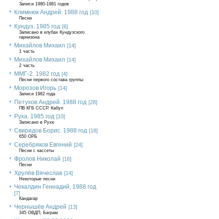
Записи 1980-1981 годов
Климнюк Андрей. 1988 год
[10]
Песни
Кундуз. 1985 год
[6]
Записано в клубах Кундузского
гарнизона
Михайлов Михаил
[14]
1 часть
Михайлов Михаил
[14]
2 часть
ММГ-2. 1982 год
[4]
Песни первого состава группы
Морозов Игорь
[14]
Записи 1982 года
Петухов Андрей. 1988 год
[28]
ПВ КГБ СССР. Кабул
Руха. 1985 год
[10]
Записано в Рухе
Свиридов Борис. 1988 год
[18]
650 ОРБ
Серебряков Евгений
[24]
Песни с кассеты
Фролов Николай
[16]
Песни
Хрулёв Вячеслав
[14]
Некоторые песни
Чекалдин Геннадий, 1988 год
[7]
Кандагар
Чернышёв Андрей
[13]
345 ОВДП, Баграм