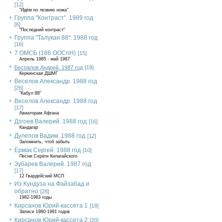
[12]
"Идём по лезвию ножа"
Группа "Контраст". 1989 год
[6]
"Последний контраст"
Группа "Талукан 88". 1988 год
[16]
7 ОМСБ (186 ООСпН)
[15]
Апрель 1985 - май 1987
Беспалов Андрей. 1987 год
[19]
Керкинская ДШМГ
Веселов Александр. 1988 год
[26]
"Кабул 88"
Веселов Александр. 1988 год
[17]
Авиаторам Афгана
Дзгоев Валерий. 1988 год
[16]
Кандагар
Дулепов Вадим. 1988 год
[12]
Запомнить, чтоб забыть
Ермак Сергей. 1988 год
[10]
Песни Серёги Килагайского
Зубарев Валерий. 1987 год
[17]
12 Гвардейский МСП
Из Кундуза на Файзабад и
обратно
[28]
1982-1983 годы
Кирсанов Юрий-кассета 1
[18]
Записи 1980-1981 годов
Кирсанов Юрий-кассета 2
[20]