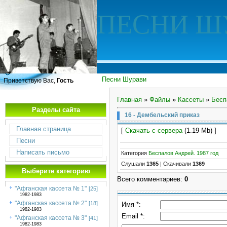
ПЕСНИ Ш
Песни Шурави
Приветствую Вас,
Гость
Главная
»
Файлы
»
Кассеты
»
Бесп
Разделы сайта
16 - Дембельский приказ
Главная страница
[
Скачать с сервера
(1.19 Mb) ]
Песни
Написать письмо
Категория
Беспалов Андрей. 1987 год
Слушали
1365
|
Скачивали
1369
Выберите категорию
Всего комментариев
:
0
"Афганская кассета № 1"
[25]
1982-1983
"Афганская кассета № 2"
[18]
Имя *:
1982-1983
Email *:
"Афганская кассета № 3"
[41]
1982-1983