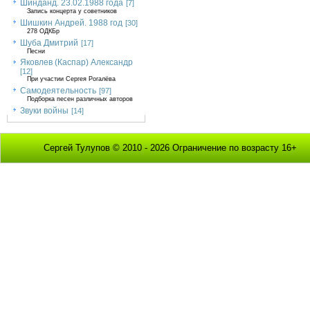
Шинданд. 23.02.1988 года
[7]
Запись концерта у советников
Шишкин Андрей. 1988 год
[30]
278 ОДКБр
Шуба Дмитрий
[17]
Песни
Яковлев (Каспар) Александр
[12]
При участии Сергея Рогалёва
Самодеятельность
[97]
Подборка песен различных авторов
Звуки войны
[14]
Сергей Тулупов © 2010 - 2026 Ограничение по возрасту 16+