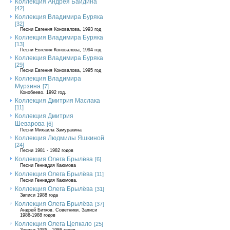
Коллекция Андрея Байдина
[42]
Коллекция Владимира Буряка
[32]
Песни Евгения Коновалова, 1993 год
Коллекция Владимира Буряка
[13]
Песни Евгения Коновалова, 1994 год
Коллекция Владимира Буряка
[29]
Песни Евгения Коновалова, 1995 год
Коллекция Владимира
Мурзина
[7]
Конобеево. 1992 год.
Коллекция Дмитрия Маслака
[11]
Коллекция Дмитрия
Шеварова
[6]
Песни Михаила Замуракина
Коллекция Людмилы Яшкиной
[24]
Песни 1981 - 1982 годов
Коллекция Олега Брылёва
[6]
Песни Геннадия Каюмова
Коллекция Олега Брылёва
[11]
Песни Геннадия Каюмова.
Коллекция Олега Брылёва
[31]
Записи 1988 года
Коллекция Олега Брылёва
[37]
Андрей Битков. Советники. Записи
1986-1988 годов
Коллекция Олега Цепкало
[25]