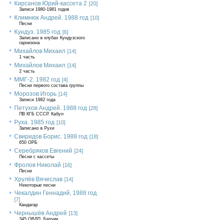
Кирсанов Юрий-кассета 2
[20]
Записи 1980-1981 годов
Климнюк Андрей. 1988 год
[10]
Песни
Кундуз. 1985 год
[6]
Записано в клубах Кундузского
гарнизона
Михайлов Михаил
[14]
1 часть
Михайлов Михаил
[14]
2 часть
ММГ-2. 1982 год
[4]
Песни первого состава группы
Морозов Игорь
[14]
Записи 1982 года
Петухов Андрей. 1988 год
[28]
ПВ КГБ СССР. Кабул
Руха. 1985 год
[10]
Записано в Рухе
Свиридов Борис. 1988 год
[18]
650 ОРБ
Серебряков Евгений
[24]
Песни с кассеты
Фролов Николай
[16]
Песни
Хрулёв Вячеслав
[14]
Некоторые песни
Чекалдин Геннадий, 1988 год
[7]
Кандагар
Чернышёв Андрей
[13]
345 ОВДП, Баграм