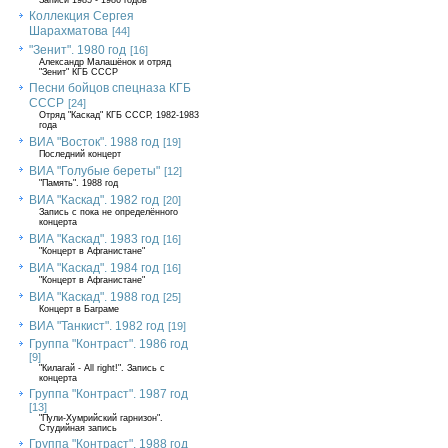
Записи 1985 - 1986 годов
Коллекция Сергея
Шарахматова
[44]
"Зенит". 1980 год
[16]
Александр Малашёнок и отряд
"Зенит" КГБ СССР
Песни бойцов спецназа КГБ
СССР
[24]
Отряд "Каскад" КГБ СССР, 1982-1983
года
ВИА "Восток". 1988 год
[19]
Последний концерт
ВИА "Голубые береты"
[12]
"Память". 1988 год
ВИА "Каскад". 1982 год
[20]
Запись с пока не определённого
концерта
ВИА "Каскад". 1983 год
[16]
"Концерт в Афганистане"
ВИА "Каскад". 1984 год
[16]
"Концерт в Афганистане"
ВИА "Каскад". 1988 год
[25]
Концерт в Баграме
ВИА "Танкист". 1982 год
[19]
Группа "Контраст". 1986 год
[9]
"Килагай - All right!". Запись с
концерта
Группа "Контраст". 1987 год
[13]
"Пули-Хумрийский гарнизон".
Студийная запись
Группа "Контраст". 1988 год