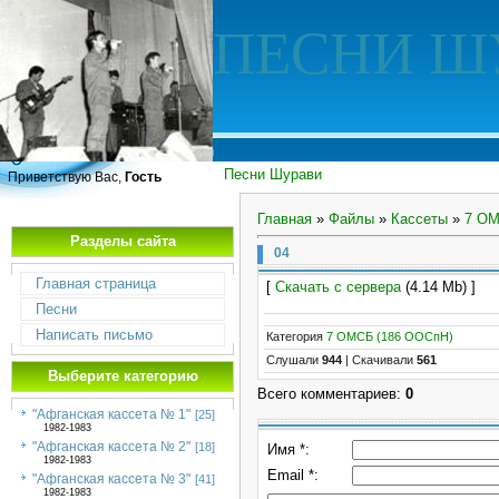
ПЕСНИ Ш
Песни Шурави
Приветствую Вас,
Гость
Главная
»
Файлы
»
Кассеты
»
7 ОМ
Разделы сайта
04
Главная страница
[
Скачать с сервера
(4.14 Mb) ]
Песни
Написать письмо
Категория
7 ОМСБ (186 ООСпН)
Слушали
944
|
Скачивали
561
Выберите категорию
Всего комментариев
:
0
"Афганская кассета № 1"
[25]
1982-1983
"Афганская кассета № 2"
[18]
Имя *:
1982-1983
Email *:
"Афганская кассета № 3"
[41]
1982-1983