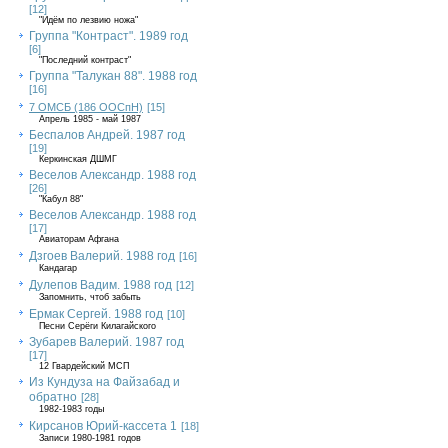
[12]
"Идём по лезвию ножа"
Группа "Контраст". 1989 год
[6]
"Последний контраст"
Группа "Талукан 88". 1988 год
[16]
7 ОМСБ (186 ООСпН)
[15]
Апрель 1985 - май 1987
Беспалов Андрей. 1987 год
[19]
Керкинская ДШМГ
Веселов Александр. 1988 год
[26]
"Кабул 88"
Веселов Александр. 1988 год
[17]
Авиаторам Афгана
Дзгоев Валерий. 1988 год
[16]
Кандагар
Дулепов Вадим. 1988 год
[12]
Запомнить, чтоб забыть
Ермак Сергей. 1988 год
[10]
Песни Серёги Килагайского
Зубарев Валерий. 1987 год
[17]
12 Гвардейский МСП
Из Кундуза на Файзабад и
обратно
[28]
1982-1983 годы
Кирсанов Юрий-кассета 1
[18]
Записи 1980-1981 годов