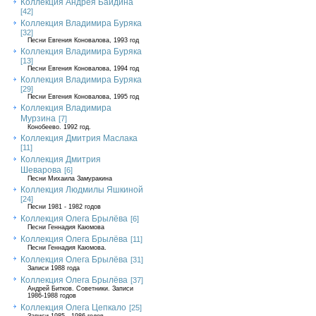
Коллекция Андрея Байдина
[42]
Коллекция Владимира Буряка
[32]
Песни Евгения Коновалова, 1993 год
Коллекция Владимира Буряка
[13]
Песни Евгения Коновалова, 1994 год
Коллекция Владимира Буряка
[29]
Песни Евгения Коновалова, 1995 год
Коллекция Владимира
Мурзина
[7]
Конобеево. 1992 год.
Коллекция Дмитрия Маслака
[11]
Коллекция Дмитрия
Шеварова
[6]
Песни Михаила Замуракина
Коллекция Людмилы Яшкиной
[24]
Песни 1981 - 1982 годов
Коллекция Олега Брылёва
[6]
Песни Геннадия Каюмова
Коллекция Олега Брылёва
[11]
Песни Геннадия Каюмова.
Коллекция Олега Брылёва
[31]
Записи 1988 года
Коллекция Олега Брылёва
[37]
Андрей Битков. Советники. Записи
1986-1988 годов
Коллекция Олега Цепкало
[25]