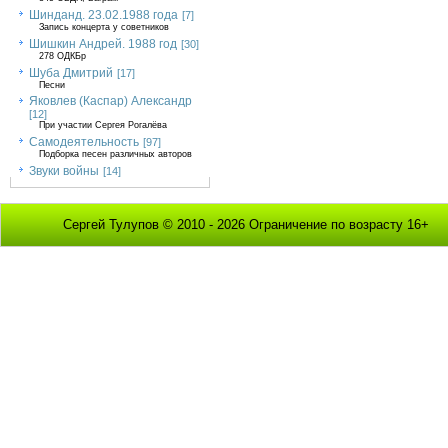
Шинданд. 23.02.1988 года
[7]
Запись концерта у советников
Шишкин Андрей. 1988 год
[30]
278 ОДКБр
Шуба Дмитрий
[17]
Песни
Яковлев (Каспар) Александр
[12]
При участии Сергея Рогалёва
Самодеятельность
[97]
Подборка песен различных авторов
Звуки войны
[14]
Сергей Тулупов © 2010 - 2026 Ограничение по возрасту 16+