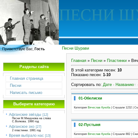
ПЕСНИ Ш
Песни Шурави
Приветствую Вас,
Гость
Главная
»
Песни
»
Пластинки
» Вяч
Разделы сайта
В этой категории песен
:
10
Показано песен
:
1-10
Главная страница
Сортировать по
:
Дате
·
Названию
Песни
Написать письмо
01-Обелиски
Выберите категорию
Категория
Вячеслав Кукоба
| Слушали 1232 | С
Афганские звёзды
[12]
Песни М.Мишунова на слова
С.Волкова. 1990 год
02-Пустыня
Афганское эхо
[27]
2 пластинки. 1991 год
Категория
Вячеслав Кукоба
| Слушали 882 | Ск
Время выбрало нас
[13]