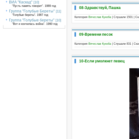
ВИА "Каскад"
[10]
"Пусть память говорит". 1989 год
08-Здравствуй, Пашка
Группа "Голубые Береты"
[11]
"Голубые береты". 1987 год
Категория
Вячеслав Кукоба
| Слушали 1501 | С
Группа "Голубые береты"
[10]
"Вот и кончилась война". 1990 год
09-Времени песок
Категория
Вячеслав Кукоба
| Слушали 831 | Ск
10-Если умолкнет певец