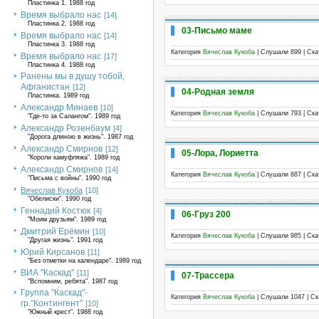
Пластинка 1. 1988 год
Время выбрало нас
[14]
Пластинка 2. 1988 год
03-Письмо маме
Время выбрало нас
[14]
Пластинка 3. 1988 год
Категория
Вячеслав Кукоба
| Слушали 899 | Ск
Время выбрало нас
[17]
Пластинка 4. 1988 год
Ранены мы в душу тобой,
Афганистан
[12]
04-Родная земля
Пластинка. 1989 год
Александр Минаев
[10]
Категория
Вячеслав Кукоба
| Слушали 793 | Ск
"Где-то за Салангом". 1989 год
Александр Розенбаум
[4]
"Дорога длиною в жизнь". 1987 год
Александр Смирнов
[12]
05-Лора, Лориетта
"Короли камуфляжа". 1989 год
Александр Смирнов
[14]
Категория
Вячеслав Кукоба
| Слушали 887 | Ск
"Письма с войны". 1990 год
Вячеслав Кукоба
[10]
"Обелиски". 1990 год
Геннадий Костюк
[4]
06-Груз 200
"Моим друзьям". 1989 год
Дмитрий Ерёмин
[10]
Категория
Вячеслав Кукоба
| Слушали 985 | Ск
"Другая жизнь". 1991 год
Юрий Кирсанов
[11]
"Без отметки на календаре". 1989 год
ВИА "Каскад"
[11]
07-Трассера
"Вспомним, ребята". 1987 год
Группа "Каскад"-
Категория
Вячеслав Кукоба
| Слушали 1047 | С
гр."Контингент"
[10]
"Южный крест". 1988 год