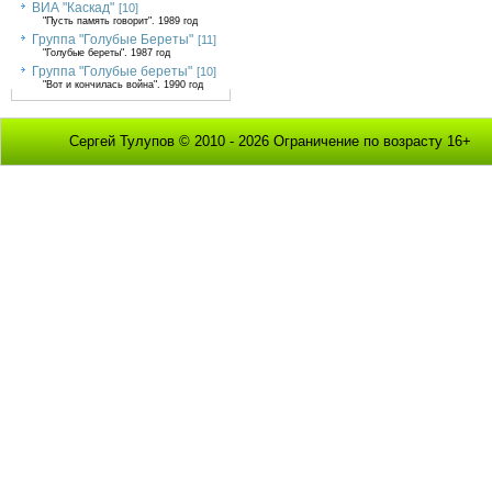
ВИА "Каскад"
[10]
"Пусть память говорит". 1989 год
Группа "Голубые Береты"
[11]
"Голубые береты". 1987 год
Группа "Голубые береты"
[10]
"Вот и кончилась война". 1990 год
Сергей Тулупов © 2010 - 2026 Ограничение по возрасту 16+