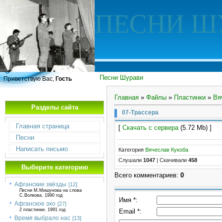
ПЕСНИ Ш
Песни Шурави
Приветствую Вас,
Гость
Главная
»
Файлы
»
Пластинки
»
Вя
Разделы сайта
07-Трассера
Главная страница
[
Скачать с сервера
(5.72 Mb) ]
Песни
Написать письмо
Категория
Вячеслав Кукоба
Слушали
1047
|
Скачивали
458
Выберите категорию
Всего комментариев
:
0
Афганские звёзды
[12]
Песни М.Мишунова на слова
С.Волкова. 1990 год
Имя *:
Афганское эхо
[27]
2 пластинки. 1991 год
Email *:
Время выбрало нас
[13]