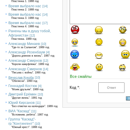
Пластинка 1. 1988 год
Время выбрало нас
[14]
Пластинка 2. 1988 год
Время выбрало нас
[14]
Пластинка 3. 1988 год
Время выбрало нас
[17]
Пластинка 4. 1988 год
Ранены мы в душу тобой,
Афганистан
[12]
Пластинка. 1989 год
Александр Минаев
[10]
"Где-то за Салангом". 1989 год
Александр Розенбаум
[4]
"Дорога длиною в жизнь". 1987 год
Александр Смирнов
[12]
"Короли камуфляжа". 1989 год
Александр Смирнов
[14]
"Письма с войны". 1990 год
Все смайлы
Вячеслав Кукоба
[10]
"Обелиски". 1990 год
Геннадий Костюк
[4]
Код *:
"Моим друзьям". 1989 год
Дмитрий Ерёмин
[10]
"Другая жизнь". 1991 год
Юрий Кирсанов
[11]
"Без отметки на календаре". 1989 год
ВИА "Каскад"
[11]
"Вспомним, ребята". 1987 год
Группа "Каскад"-
гр."Контингент"
[10]
"Южный крест". 1988 год