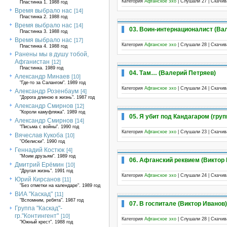
Категория
Афганское эхо
| Слушали 27 | Скачи
Пластинка 1. 1988 год
Время выбрало нас
[14]
Пластинка 2. 1988 год
Время выбрало нас
[14]
03. Воин-интернационалист (Ва
Пластинка 3. 1988 год
Время выбрало нас
[17]
Категория
Афганское эхо
| Слушали 28 | Скачи
Пластинка 4. 1988 год
Ранены мы в душу тобой,
Афганистан
[12]
Пластинка. 1989 год
04. Там… (Валерий Петряев)
Александр Минаев
[10]
"Где-то за Салангом". 1989 год
Категория
Афганское эхо
| Слушали 24 | Скачи
Александр Розенбаум
[4]
"Дорога длиною в жизнь". 1987 год
Александр Смирнов
[12]
"Короли камуфляжа". 1989 год
05. Я убит под Кандагаром (гру
Александр Смирнов
[14]
"Письма с войны". 1990 год
Категория
Афганское эхо
| Слушали 23 | Скачи
Вячеслав Кукоба
[10]
"Обелиски". 1990 год
Геннадий Костюк
[4]
"Моим друзьям". 1989 год
06. Афганский реквием (Виктор
Дмитрий Ерёмин
[10]
"Другая жизнь". 1991 год
Категория
Афганское эхо
| Слушали 24 | Скачи
Юрий Кирсанов
[11]
"Без отметки на календаре". 1989 год
ВИА "Каскад"
[11]
"Вспомним, ребята". 1987 год
07. В госпитале (Виктор Иванов)
Группа "Каскад"-
гр."Контингент"
[10]
Категория
Афганское эхо
| Слушали 28 | Скачи
"Южный крест". 1988 год