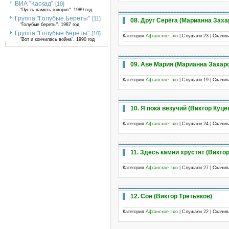
ВИА "Каскад"
[10]
"Пусть память говорит". 1989 год
Группа "Голубые Береты"
[11]
08. Друг Серёга (Марианна Заха
"Голубые береты". 1987 год
Группа "Голубые береты"
[10]
Категория
Афганское эхо
| Слушали 23 | Скачи
"Вот и кончилась война". 1990 год
09. Аве Мария (Марианна Захар
Категория
Афганское эхо
| Слушали 19 | Скачи
10. Я пока везучий (Виктор Куце
Категория
Афганское эхо
| Слушали 24 | Скачи
11. Здесь камни хрустят (Виктор
Категория
Афганское эхо
| Слушали 27 | Скачи
12. Сон (Виктор Третьяков)
Категория
Афганское эхо
| Слушали 22 | Скачи