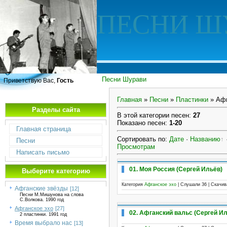
ПЕСНИ Ш
Песни Шурави
Приветствую Вас,
Гость
Главная
»
Песни
»
Пластинки
» Афг
Разделы сайта
В этой категории песен
:
27
Показано песен
:
1-20
Главная страница
Сортировать по
:
Дате
·
Названию
Песни
Просмотрам
Написать письмо
01. Моя Россия (Сергей Ильёв)
Выберите категорию
Категория
Афганское эхо
| Слушали 36 | Скачи
Афганские звёзды
[12]
Песни М.Мишунова на слова
С.Волкова. 1990 год
Афганское эхо
[27]
02. Афганский вальс (Сергей И
2 пластинки. 1991 год
Время выбрало нас
[13]