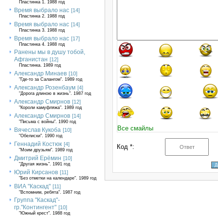
Пластинка 1. 1988 год
Время выбрало нас
[14]
Пластинка 2. 1988 год
Время выбрало нас
[14]
Пластинка 3. 1988 год
Время выбрало нас
[17]
Пластинка 4. 1988 год
Ранены мы в душу тобой,
Афганистан
[12]
Пластинка. 1989 год
Александр Минаев
[10]
"Где-то за Салангом". 1989 год
Александр Розенбаум
[4]
"Дорога длиною в жизнь". 1987 год
Александр Смирнов
[12]
"Короли камуфляжа". 1989 год
Александр Смирнов
[14]
"Письма с войны". 1990 год
Все смайлы
Вячеслав Кукоба
[10]
"Обелиски". 1990 год
Геннадий Костюк
[4]
Код *:
"Моим друзьям". 1989 год
Дмитрий Ерёмин
[10]
"Другая жизнь". 1991 год
Юрий Кирсанов
[11]
"Без отметки на календаре". 1989 год
ВИА "Каскад"
[11]
"Вспомним, ребята". 1987 год
Группа "Каскад"-
гр."Контингент"
[10]
"Южный крест". 1988 год