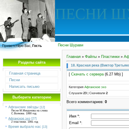
ПЕСНИ Ш
Песни Шурави
Приветствую Вас,
Гость
Главная
»
Файлы
»
Пластинки
»
Аф
Разделы сайта
18. Красная река (Виктор Третьяк
Главная страница
[
Скачать с сервера
(6.27 Mb) ]
Песни
Написать письмо
Категория
Афганское эхо
Слушали
23
|
Скачивали
2
Выберите категорию
Всего комментариев
:
0
Афганские звёзды
[12]
Песни М.Мишунова на слова
С.Волкова. 1990 год
Имя *:
Афганское эхо
[27]
2 пластинки. 1991 год
Email *:
Время выбрало нас
[13]