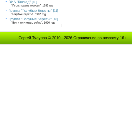
ВИА "Каскад"
[10]
"Пусть память говорит". 1989 год
Группа "Голубые Береты"
[11]
"Голубые береты". 1987 год
Группа "Голубые береты"
[10]
"Вот и кончилась война". 1990 год
Сергей Тулупов © 2010 - 2026 Ограничение по возрасту 16+