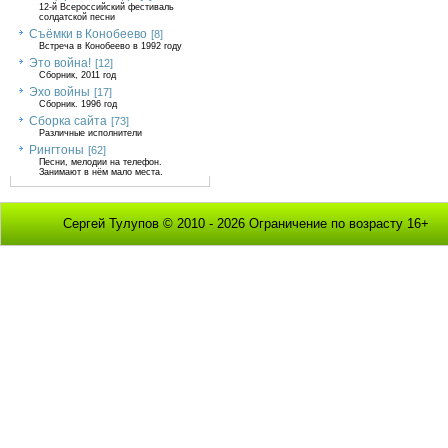
12-й Всероссийский фестиваль
солдатской песни
Съёмки в Конобеево
[8]
Встреча в Конобеево в 1992 году
Это война!
[12]
Сборник, 2011 год
Эхо войны
[17]
Сборник. 1996 год
Сборка сайта
[73]
Различные исполнители
Рингтоны
[62]
Песни, мелодии на телефон.
Занимают в нём мало места.
Сергей Тулупов © 2010 - 2026 Ограничение по возрасту 16+