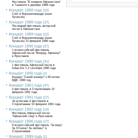
Фестиваль "В пламени Афганистана"
в Ташкенте в декабре 1988 года
Концерт 1988 года
[32]
Слёт в Ворошиловграде (ныне
Луганске)
Концерт 1988 года
[37]
Последний фестиваль авторской
песни в Афганистане
Концерт 1989 года
[22]
Слёт в Ворошиловграде (ныне
Луганске) 23 февраля 1989 года
Концерт 1990 года
[37]
1 всероссийский фестиваль
Афганской песни "Вперёд, Афганец!"
в Ярославле
Концерт 1990 года
[41]
1 фестиваль Афганской песни в
Алма-Ате 1-2 сентября 1990 года
Концерт 1990 года
[1]
Концерт "Синий конверт" к 60-летию
ВДВ. 1990 год.
Концерт 1991 года
[47]
4 фестиваль в Стерлитамаке 10
февраля 1991 года
Концерт 1991 года
[27]
За кулисами 4 фестиваля в
Стерлитамаке 10 февраля 1991 года
Концерт 1992 года
[15]
Фестиваль Афганской песни
"Афганский след" в Ярославле
Концерт 1996 года
[17]
9 всероссийский фестиваль "За веру!
За Отчизну! За любовь!" в
Стерлитамаке
Концерт 1999 года
[1]