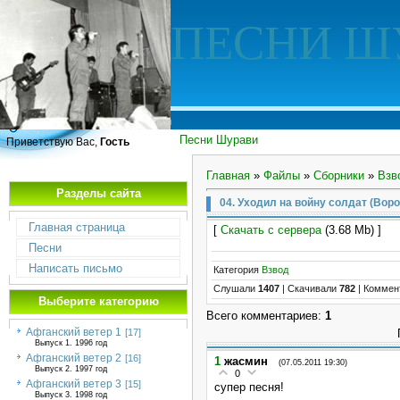
ПЕСНИ Ш
Песни Шурави
Приветствую Вас,
Гость
Главная
»
Файлы
»
Сборники
»
Взв
Разделы сайта
04. Уходил на войну солдат (Воро
Главная страница
[
Скачать с сервера
(3.68 Mb) ]
Песни
Написать письмо
Категория
Взвод
Слушали
1407
|
Скачивали
782
|
Коммен
Выберите категорию
Всего комментариев
:
1
Афганский ветер 1
[17]
Выпуск 1. 1996 год
Афганский ветер 2
[16]
1
жасмин
(07.05.2011 19:30)
Выпуск 2. 1997 год
0
Афганский ветер 3
[15]
супер песня!
Выпуск 3. 1998 год