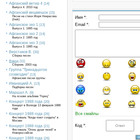
Афганский ветер 4
[14]
Выпуск 4. 2010 год
Афганский вещмешок
[15]
Песни на стихи Игоря Некрасова
Имя *:
(Inek)
Email *:
Афганское эхо 1
[13]
Выпуск 1. 1995 год
Афганское эхо 2
[14]
Выпуск 2. 1995 год
Афганское эхо 3
[16]
Выпуск 3. 1995 год
Верстаков В.
[30]
Сборка песен
Взвод
[11]
Сборник. 2003 год
Группа "Тринадцатое
созвездие"
[13]
Афганские песни группы
Иваницкий А.
[13]
Подборка песен
Маршал А.
[9]
На основе альбома "Горец"
Концерт 1988 года
[20]
Концерт в Вологде 13 февраля 1988
года
Все смайлы
Концерт 1988 года
[26]
Фестиваль "Когда поют солдаты" в
Москве
Код *:
Концерт 1988 года
[21]
Фестиваль "Огонь души твоей" в
Новороссийске
Концерт 1988 года
[26]