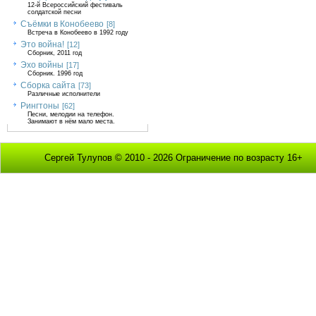
12-й Всероссийский фестиваль
солдатской песни
Съёмки в Конобеево
[8]
Встреча в Конобеево в 1992 году
Это война!
[12]
Сборник, 2011 год
Эхо войны
[17]
Сборник. 1996 год
Сборка сайта
[73]
Различные исполнители
Рингтоны
[62]
Песни, мелодии на телефон.
Занимают в нём мало места.
Сергей Тулупов © 2010 - 2026 Ограничение по возрасту 16+