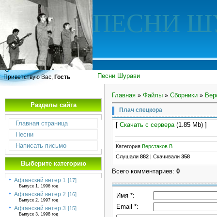
ПЕСНИ Ш
Песни Шурави
Приветствую Вас,
Гость
Главная
»
Файлы
»
Сборники
»
Вер
Разделы сайта
Плач спецкора
Главная страница
[
Скачать с сервера
(1.85 Mb) ]
Песни
Написать письмо
Категория
Верстаков В.
Слушали
882
|
Скачивали
358
Выберите категорию
Всего комментариев
:
0
Афганский ветер 1
[17]
Выпуск 1. 1996 год
Афганский ветер 2
[16]
Имя *:
Выпуск 2. 1997 год
Email *:
Афганский ветер 3
[15]
Выпуск 3. 1998 год