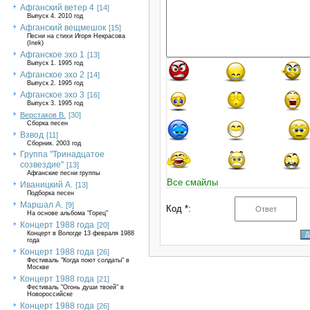
Афганский ветер 4
[14]
Выпуск 4. 2010 год
Афганский вещмешок
[15]
Песни на стихи Игоря Некрасова
(Inek)
Афганское эхо 1
[13]
Выпуск 1. 1995 год
Афганское эхо 2
[14]
Выпуск 2. 1995 год
Афганское эхо 3
[16]
Выпуск 3. 1995 год
Верстаков В.
[30]
Сборка песен
Взвод
[11]
Сборник. 2003 год
Группа "Тринадцатое
созвездие"
[13]
Афганские песни группы
Все смайлы
Иваницкий А.
[13]
Подборка песен
Маршал А.
[9]
Код *:
На основе альбома "Горец"
Концерт 1988 года
[20]
Концерт в Вологде 13 февраля 1988
года
Концерт 1988 года
[26]
Фестиваль "Когда поют солдаты" в
Москве
Концерт 1988 года
[21]
Фестиваль "Огонь души твоей" в
Новороссийске
Концерт 1988 года
[26]