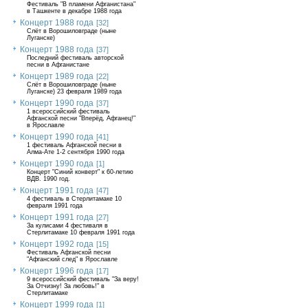
Фестиваль "В пламени Афганистана"
в Ташкенте в декабре 1988 года
Концерт 1988 года
[32]
Слёт в Ворошиловграде (ныне
Луганске)
Концерт 1988 года
[37]
Последний фестиваль авторской
песни в Афганистане
Концерт 1989 года
[22]
Слёт в Ворошиловграде (ныне
Луганске) 23 февраля 1989 года
Концерт 1990 года
[37]
1 всероссийский фестиваль
Афганской песни "Вперёд, Афганец!"
в Ярославле
Концерт 1990 года
[41]
1 фестиваль Афганской песни в
Алма-Ате 1-2 сентября 1990 года
Концерт 1990 года
[1]
Концерт "Синий конверт" к 60-летию
ВДВ. 1990 год.
Концерт 1991 года
[47]
4 фестиваль в Стерлитамаке 10
февраля 1991 года
Концерт 1991 года
[27]
За кулисами 4 фестиваля в
Стерлитамаке 10 февраля 1991 года
Концерт 1992 года
[15]
Фестиваль Афганской песни
"Афганский след" в Ярославле
Концерт 1996 года
[17]
9 всероссийский фестиваль "За веру!
За Отчизну! За любовь!" в
Стерлитамаке
Концерт 1999 года
[1]