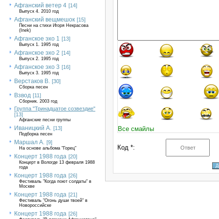
Афганский ветер 4
[14]
Выпуск 4. 2010 год
Афганский вещмешок
[15]
Песни на стихи Игоря Некрасова
(Inek)
Афганское эхо 1
[13]
Выпуск 1. 1995 год
Афганское эхо 2
[14]
Выпуск 2. 1995 год
Афганское эхо 3
[16]
Выпуск 3. 1995 год
Верстаков В.
[30]
Сборка песен
Взвод
[11]
Сборник. 2003 год
Группа "Тринадцатое созвездие"
[13]
Афганские песни группы
Иваницкий А.
[13]
Все смайлы
Подборка песен
Маршал А.
[9]
Код *:
На основе альбома "Горец"
Концерт 1988 года
[20]
Концерт в Вологде 13 февраля 1988
года
Концерт 1988 года
[26]
Фестиваль "Когда поют солдаты" в
Москве
Концерт 1988 года
[21]
Фестиваль "Огонь души твоей" в
Новороссийске
Концерт 1988 года
[26]