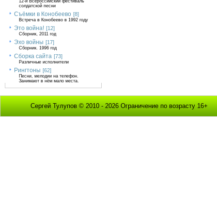
12-й Всероссийский фестиваль
солдатской песни
Съёмки в Конобеево
[8]
Встреча в Конобеево в 1992 году
Это война!
[12]
Сборник, 2011 год
Эхо войны
[17]
Сборник. 1996 год
Сборка сайта
[73]
Различные исполнители
Рингтоны
[62]
Песни, мелодии на телефон.
Занимают в нём мало места.
Сергей Тулупов © 2010 - 2026 Ограничение по возрасту 16+