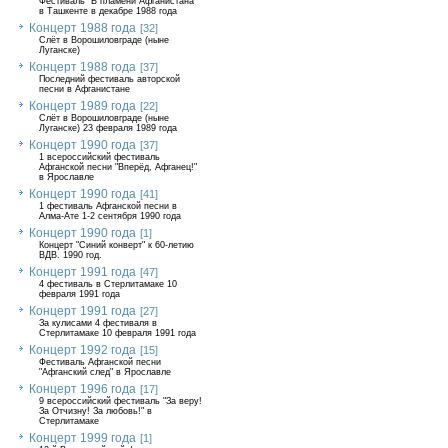
Фестиваль "В пламени Афганистана"
в Ташкенте в декабре 1988 года
Концерт 1988 года
[32]
Слёт в Ворошиловграде (ныне
Луганске)
Концерт 1988 года
[37]
Последний фестиваль авторской
песни в Афганистане
Концерт 1989 года
[22]
Слёт в Ворошиловграде (ныне
Луганске) 23 февраля 1989 года
Концерт 1990 года
[37]
1 всероссийский фестиваль
Афганской песни "Вперёд, Афганец!"
в Ярославле
Концерт 1990 года
[41]
1 фестиваль Афганской песни в
Алма-Ате 1-2 сентября 1990 года
Концерт 1990 года
[1]
Концерт "Синий конверт" к 60-летию
ВДВ. 1990 год.
Концерт 1991 года
[47]
4 фестиваль в Стерлитамаке 10
февраля 1991 года
Концерт 1991 года
[27]
За кулисами 4 фестиваля в
Стерлитамаке 10 февраля 1991 года
Концерт 1992 года
[15]
Фестиваль Афганской песни
"Афганский след" в Ярославле
Концерт 1996 года
[17]
9 всероссийский фестиваль "За веру!
За Отчизну! За любовь!" в
Стерлитамаке
Концерт 1999 года
[1]