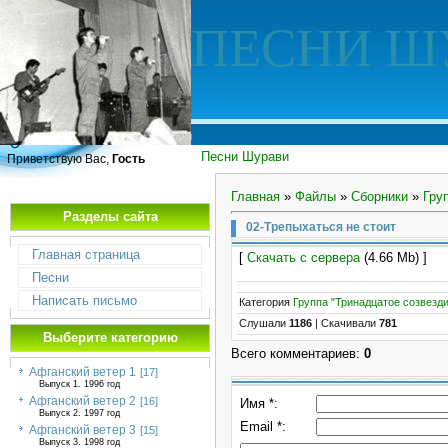
ПЕСНИ Ш
Песни Шурави
Приветствую Вас,
Гость
Главная
»
Файлы
»
Сборники
»
Гру
Разделы сайта
02-Трепыхаться не стоит
Главная страница
[
Скачать с сервера
(4.66 Mb) ]
Песни
Написать письмо
Категория
Группа "Тринадцатое созвезди
Слушали
1186
|
Скачивали
781
Выберите категорию
Всего комментариев
:
0
Афганский ветер 1
[17]
Выпуск 1. 1996 год
Афганский ветер 2
[16]
Имя *:
Выпуск 2. 1997 год
Email *:
Афганский ветер 3
[15]
Выпуск 3. 1998 год