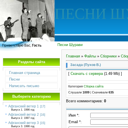
ПЕСНИ Ш
Песни Шурави
Приветствую Вас,
Гость
Главная
»
Файлы
»
Сборники
»
Сбо
Разделы сайта
Засада (Пухов В.)
Главная страница
[
Скачать с сервера
(1.49 Mb) ]
Песни
Написать письмо
Категория
Сборка сайта
Слушали
1009
|
Скачивали
635
Выберите категорию
Всего комментариев
:
0
Афганский ветер 1
[17]
Выпуск 1. 1996 год
Афганский ветер 2
[16]
Имя *:
Выпуск 2. 1997 год
Email *:
Афганский ветер 3
[15]
Выпуск 3. 1998 год