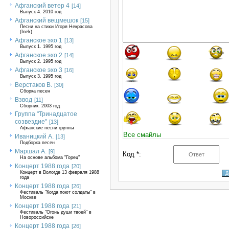
Афганский ветер 4
[14]
Выпуск 4. 2010 год
Афганский вещмешок
[15]
Песни на стихи Игоря Некрасова
(Inek)
Афганское эхо 1
[13]
Выпуск 1. 1995 год
Афганское эхо 2
[14]
Выпуск 2. 1995 год
Афганское эхо 3
[16]
Выпуск 3. 1995 год
Верстаков В.
[30]
Сборка песен
Взвод
[11]
Сборник. 2003 год
Группа "Тринадцатое
созвездие"
[13]
Афганские песни группы
Все смайлы
Иваницкий А.
[13]
Подборка песен
Маршал А.
[9]
Код *:
На основе альбома "Горец"
Концерт 1988 года
[20]
Концерт в Вологде 13 февраля 1988
года
Концерт 1988 года
[26]
Фестиваль "Когда поют солдаты" в
Москве
Концерт 1988 года
[21]
Фестиваль "Огонь души твоей" в
Новороссийске
Концерт 1988 года
[26]