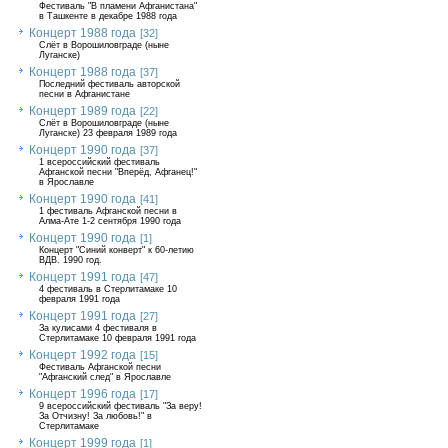
Фестиваль "В пламени Афганистана"
в Ташкенте в декабре 1988 года
Концерт 1988 года
[32]
Слёт в Ворошиловграде (ныне
Луганске)
Концерт 1988 года
[37]
Последний фестиваль авторской
песни в Афганистане
Концерт 1989 года
[22]
Слёт в Ворошиловграде (ныне
Луганске) 23 февраля 1989 года
Концерт 1990 года
[37]
1 всероссийский фестиваль
Афганской песни "Вперёд, Афганец!"
в Ярославле
Концерт 1990 года
[41]
1 фестиваль Афганской песни в
Алма-Ате 1-2 сентября 1990 года
Концерт 1990 года
[1]
Концерт "Синий конверт" к 60-летию
ВДВ. 1990 год.
Концерт 1991 года
[47]
4 фестиваль в Стерлитамаке 10
февраля 1991 года
Концерт 1991 года
[27]
За кулисами 4 фестиваля в
Стерлитамаке 10 февраля 1991 года
Концерт 1992 года
[15]
Фестиваль Афганской песни
"Афганский след" в Ярославле
Концерт 1996 года
[17]
9 всероссийский фестиваль "За веру!
За Отчизну! За любовь!" в
Стерлитамаке
Концерт 1999 года
[1]