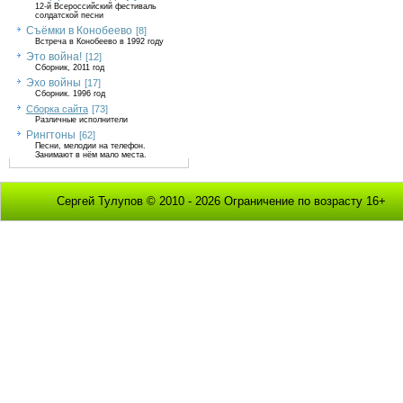
12-й Всероссийский фестиваль
солдатской песни
Съёмки в Конобеево
[8]
Встреча в Конобеево в 1992 году
Это война!
[12]
Сборник, 2011 год
Эхо войны
[17]
Сборник. 1996 год
Сборка сайта
[73]
Различные исполнители
Рингтоны
[62]
Песни, мелодии на телефон.
Занимают в нём мало места.
Сергей Тулупов © 2010 - 2026 Ограничение по возрасту 16+