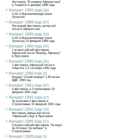
Фестиваль "В пламени Афганистана"
в Ташкенте в декабре 1988 года
Концерт 1988 года
[32]
Слёт в Ворошиловграде (ныне
Луганске)
Концерт 1988 года
[37]
Последний фестиваль авторской
песни в Афганистане
Концерт 1989 года
[22]
Слёт в Ворошиловграде (ныне
Луганске) 23 февраля 1989 года
Концерт 1990 года
[37]
1 всероссийский фестиваль
Афганской песни "Вперёд, Афганец!"
в Ярославле
Концерт 1990 года
[41]
1 фестиваль Афганской песни в
Алма-Ате 1-2 сентября 1990 года
Концерт 1990 года
[1]
Концерт "Синий конверт" к 60-летию
ВДВ. 1990 год.
Концерт 1991 года
[47]
4 фестиваль в Стерлитамаке 10
февраля 1991 года
Концерт 1991 года
[27]
За кулисами 4 фестиваля в
Стерлитамаке 10 февраля 1991 года
Концерт 1992 года
[15]
Фестиваль Афганской песни
"Афганский след" в Ярославле
Концерт 1996 года
[17]
9 всероссийский фестиваль "За веру!
За Отчизну! За любовь!" в
Стерлитамаке
Концерт 1999 года
[1]