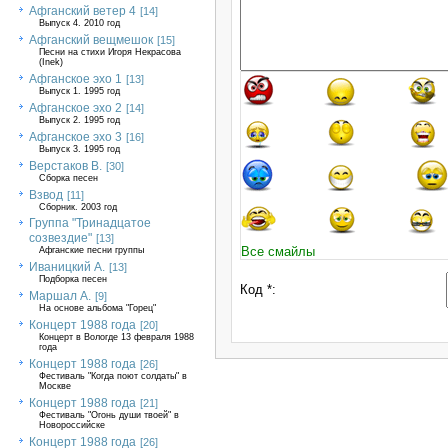
Афганский ветер 4
[14]
Выпуск 4. 2010 год
Афганский вещмешок
[15]
Песни на стихи Игоря Некрасова
(Inek)
Афганское эхо 1
[13]
Выпуск 1. 1995 год
Афганское эхо 2
[14]
Выпуск 2. 1995 год
Афганское эхо 3
[16]
Выпуск 3. 1995 год
Верстаков В.
[30]
Сборка песен
Взвод
[11]
Сборник. 2003 год
Группа "Тринадцатое
созвездие"
[13]
Все смайлы
Афганские песни группы
Иваницкий А.
[13]
Подборка песен
Код *:
Маршал А.
[9]
На основе альбома "Горец"
Концерт 1988 года
[20]
Концерт в Вологде 13 февраля 1988
года
Концерт 1988 года
[26]
Фестиваль "Когда поют солдаты" в
Москве
Концерт 1988 года
[21]
Фестиваль "Огонь души твоей" в
Новороссийске
Концерт 1988 года
[26]