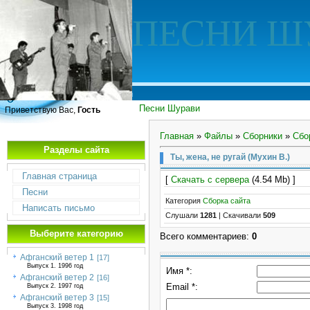
ПЕСНИ Ш
Песни Шурави
Приветствую Вас,
Гость
Главная
»
Файлы
»
Сборники
»
Сбо
Разделы сайта
Ты, жена, не ругай (Мухин В.)
Главная страница
[
Скачать с сервера
(4.54 Mb) ]
Песни
Категория
Сборка сайта
Написать письмо
Слушали
1281
|
Скачивали
509
Выберите категорию
Всего комментариев
:
0
Афганский ветер 1
[17]
Выпуск 1. 1996 год
Имя *:
Афганский ветер 2
[16]
Email *:
Выпуск 2. 1997 год
Афганский ветер 3
[15]
Выпуск 3. 1998 год