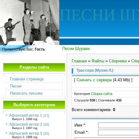
ПЕСНИ Ш
Песни Шурави
Приветствую Вас,
Гость
Главная
»
Файлы
»
Сборники
»
Сбо
Разделы сайта
Трассера (Мухин Л.)
Главная страница
[
Скачать с сервера
(4.43 Mb) ]
Песни
Написать письмо
Категория
Сборка сайта
Слушали
938
|
Скачивали
435
Выберите категорию
Всего комментариев
:
0
Афганский ветер 1
[17]
Выпуск 1. 1996 год
Афганский ветер 2
[16]
Имя *:
Выпуск 2. 1997 год
Email *:
Афганский ветер 3
[15]
Выпуск 3. 1998 год