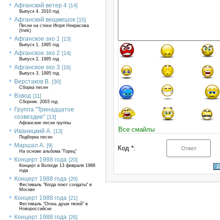
Афганский ветер 4
[14]
Выпуск 4. 2010 год
Афганский вещмешок
[15]
Песни на стихи Игоря Некрасова
(Inek)
Афганское эхо 1
[13]
Выпуск 1. 1995 год
Афганское эхо 2
[14]
Выпуск 2. 1995 год
Афганское эхо 3
[16]
Выпуск 3. 1995 год
Верстаков В.
[30]
Сборка песен
Взвод
[11]
Сборник. 2003 год
Группа "Тринадцатое
созвездие"
[13]
Афганские песни группы
Все смайлы
Иваницкий А.
[13]
Подборка песен
Маршал А.
[9]
Код *:
На основе альбома "Горец"
Концерт 1988 года
[20]
Концерт в Вологде 13 февраля 1988
года
Концерт 1988 года
[26]
Фестиваль "Когда поют солдаты" в
Москве
Концерт 1988 года
[21]
Фестиваль "Огонь души твоей" в
Новороссийске
Концерт 1988 года
[26]