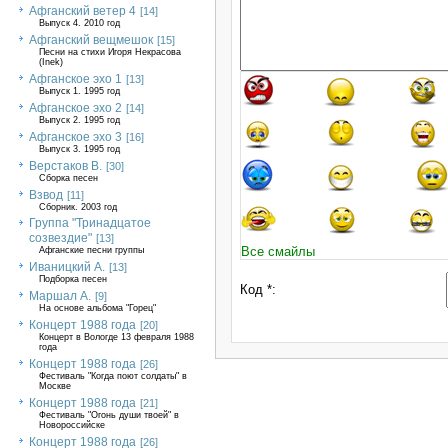
Афганский ветер 4
[14]
Выпуск 4. 2010 год
Афганский вещмешок
[15]
Песни на стихи Игоря Некрасова
(Inek)
Афганское эхо 1
[13]
Выпуск 1. 1995 год
Афганское эхо 2
[14]
Выпуск 2. 1995 год
Афганское эхо 3
[16]
Выпуск 3. 1995 год
Верстаков В.
[30]
Сборка песен
Взвод
[11]
Сборник. 2003 год
Группа "Тринадцатое
созвездие"
[13]
Все смайлы
Афганские песни группы
Иваницкий А.
[13]
Подборка песен
Код *:
Маршал А.
[9]
На основе альбома "Горец"
Концерт 1988 года
[20]
Концерт в Вологде 13 февраля 1988
года
Концерт 1988 года
[26]
Фестиваль "Когда поют солдаты" в
Москве
Концерт 1988 года
[21]
Фестиваль "Огонь души твоей" в
Новороссийске
Концерт 1988 года
[26]