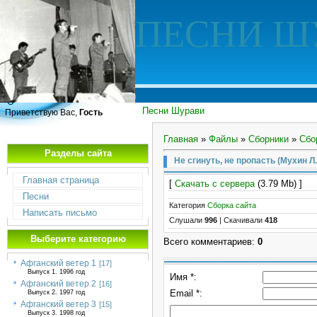
ПЕСНИ Ш
Песни Шурави
Приветствую Вас,
Гость
Главная
»
Файлы
»
Сборники
»
Сбо
Разделы сайта
Не сгинуть, не пропасть (Мухин Л.
Главная страница
[
Скачать с сервера
(3.79 Mb) ]
Песни
Категория
Сборка сайта
Написать письмо
Слушали
996
|
Скачивали
418
Выберите категорию
Всего комментариев
:
0
Афганский ветер 1
[17]
Выпуск 1. 1996 год
Имя *:
Афганский ветер 2
[16]
Email *:
Выпуск 2. 1997 год
Афганский ветер 3
[15]
Выпуск 3. 1998 год