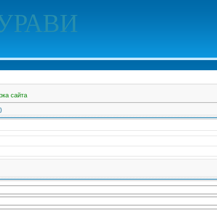
УРАВИ
рка сайта
)