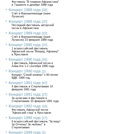
Фестиваль "В пламени Афганистана"
в Ташкенте в декабре 1988 года
Концерт 1988 года
[32]
Слёт в Ворошиловграде (ныне
Луганске)
Концерт 1988 года
[37]
Последний фестиваль авторской
песни в Афганистане
Концерт 1989 года
[22]
Слёт в Ворошиловграде (ныне
Луганске) 23 февраля 1989 года
Концерт 1990 года
[37]
1 всероссийский фестиваль
Афганской песни "Вперёд, Афганец!"
в Ярославле
Концерт 1990 года
[41]
1 фестиваль Афганской песни в
Алма-Ате 1-2 сентября 1990 года
Концерт 1990 года
[1]
Концерт "Синий конверт" к 60-летию
ВДВ. 1990 год.
Концерт 1991 года
[47]
4 фестиваль в Стерлитамаке 10
февраля 1991 года
Концерт 1991 года
[27]
За кулисами 4 фестиваля в
Стерлитамаке 10 февраля 1991 года
Концерт 1992 года
[15]
Фестиваль Афганской песни
"Афганский след" в Ярославле
Концерт 1996 года
[17]
9 всероссийский фестиваль "За веру!
За Отчизну! За любовь!" в
Стерлитамаке
Концерт 1999 года
[1]