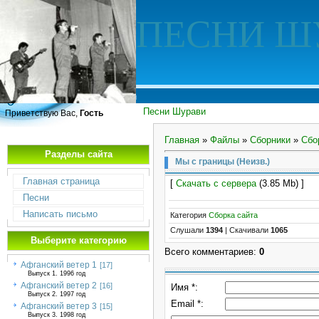
ПЕСНИ Ш
Песни Шурави
Приветствую Вас,
Гость
Главная
»
Файлы
»
Сборники
»
Сбо
Разделы сайта
Мы с границы (Неизв.)
Главная страница
[
Скачать с сервера
(3.85 Mb) ]
Песни
Написать письмо
Категория
Сборка сайта
Слушали
1394
|
Скачивали
1065
Выберите категорию
Всего комментариев
:
0
Афганский ветер 1
[17]
Выпуск 1. 1996 год
Афганский ветер 2
[16]
Имя *:
Выпуск 2. 1997 год
Email *:
Афганский ветер 3
[15]
Выпуск 3. 1998 год