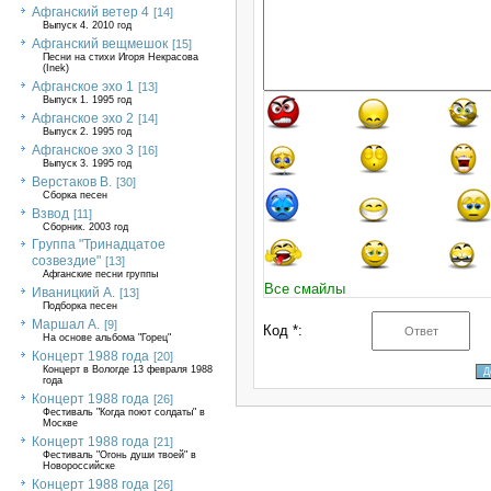
Афганский ветер 4
[14]
Выпуск 4. 2010 год
Афганский вещмешок
[15]
Песни на стихи Игоря Некрасова
(Inek)
Афганское эхо 1
[13]
Выпуск 1. 1995 год
Афганское эхо 2
[14]
Выпуск 2. 1995 год
Афганское эхо 3
[16]
Выпуск 3. 1995 год
Верстаков В.
[30]
Сборка песен
Взвод
[11]
Сборник. 2003 год
Группа "Тринадцатое
созвездие"
[13]
Афганские песни группы
Все смайлы
Иваницкий А.
[13]
Подборка песен
Маршал А.
[9]
Код *:
На основе альбома "Горец"
Концерт 1988 года
[20]
Концерт в Вологде 13 февраля 1988
года
Концерт 1988 года
[26]
Фестиваль "Когда поют солдаты" в
Москве
Концерт 1988 года
[21]
Фестиваль "Огонь души твоей" в
Новороссийске
Концерт 1988 года
[26]