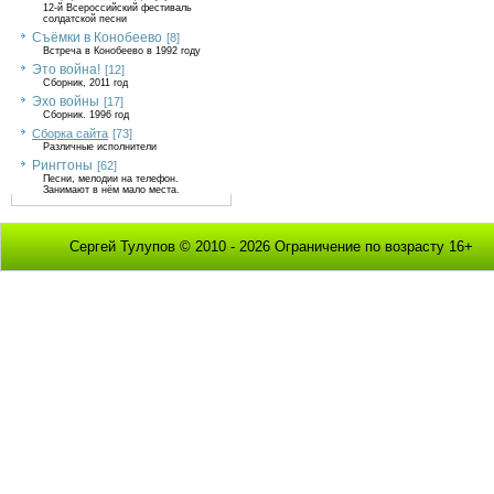
12-й Всероссийский фестиваль
солдатской песни
Съёмки в Конобеево
[8]
Встреча в Конобеево в 1992 году
Это война!
[12]
Сборник, 2011 год
Эхо войны
[17]
Сборник. 1996 год
Сборка сайта
[73]
Различные исполнители
Рингтоны
[62]
Песни, мелодии на телефон.
Занимают в нём мало места.
Сергей Тулупов © 2010 - 2026 Ограничение по возрасту 16+