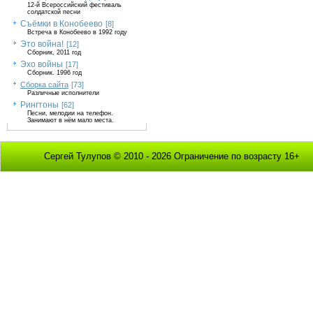
12-й Всероссийский фестиваль
солдатской песни
Съёмки в Конобеево
[8]
Встреча в Конобеево в 1992 году
Это война!
[12]
Сборник, 2011 год
Эхо войны
[17]
Сборник. 1996 год
Сборка сайта
[73]
Различные исполнители
Рингтоны
[62]
Песни, мелодии на телефон.
Занимают в нём мало места.
Сергей Тулупов © 2010 - 2026 Ограничение по возрасту 16+