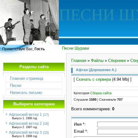
ПЕСНИ Ш
Песни Шурави
Приветствую Вас,
Гость
Главная
»
Файлы
»
Сборники
»
Сбо
Разделы сайта
Афган (Дорошенко А.)
Главная страница
[
Скачать с сервера
(4.94 Mb) ]
Песни
Написать письмо
Категория
Сборка сайта
Слушали
1589
|
Скачивали
707
Выберите категорию
Всего комментариев
:
0
Афганский ветер 1
[17]
Выпуск 1. 1996 год
Афганский ветер 2
[16]
Имя *:
Выпуск 2. 1997 год
Email *:
Афганский ветер 3
[15]
Выпуск 3. 1998 год