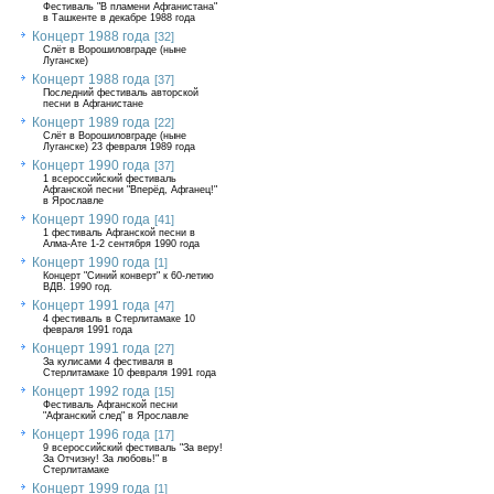
Фестиваль "В пламени Афганистана"
в Ташкенте в декабре 1988 года
Концерт 1988 года
[32]
Слёт в Ворошиловграде (ныне
Луганске)
Концерт 1988 года
[37]
Последний фестиваль авторской
песни в Афганистане
Концерт 1989 года
[22]
Слёт в Ворошиловграде (ныне
Луганске) 23 февраля 1989 года
Концерт 1990 года
[37]
1 всероссийский фестиваль
Афганской песни "Вперёд, Афганец!"
в Ярославле
Концерт 1990 года
[41]
1 фестиваль Афганской песни в
Алма-Ате 1-2 сентября 1990 года
Концерт 1990 года
[1]
Концерт "Синий конверт" к 60-летию
ВДВ. 1990 год.
Концерт 1991 года
[47]
4 фестиваль в Стерлитамаке 10
февраля 1991 года
Концерт 1991 года
[27]
За кулисами 4 фестиваля в
Стерлитамаке 10 февраля 1991 года
Концерт 1992 года
[15]
Фестиваль Афганской песни
"Афганский след" в Ярославле
Концерт 1996 года
[17]
9 всероссийский фестиваль "За веру!
За Отчизну! За любовь!" в
Стерлитамаке
Концерт 1999 года
[1]