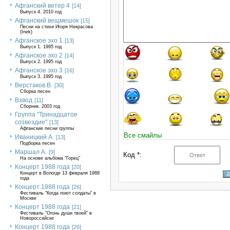
Афганский ветер 4
[14]
Выпуск 4. 2010 год
Афганский вещмешок
[15]
Песни на стихи Игоря Некрасова
(Inek)
Афганское эхо 1
[13]
Выпуск 1. 1995 год
Афганское эхо 2
[14]
Выпуск 2. 1995 год
Афганское эхо 3
[16]
Выпуск 3. 1995 год
Верстаков В.
[30]
Сборка песен
Взвод
[11]
Сборник. 2003 год
Группа "Тринадцатое
созвездие"
[13]
Афганские песни группы
Все смайлы
Иваницкий А.
[13]
Подборка песен
Маршал А.
[9]
Код *:
На основе альбома "Горец"
Концерт 1988 года
[20]
Концерт в Вологде 13 февраля 1988
года
Концерт 1988 года
[26]
Фестиваль "Когда поют солдаты" в
Москве
Концерт 1988 года
[21]
Фестиваль "Огонь души твоей" в
Новороссийске
Концерт 1988 года
[26]