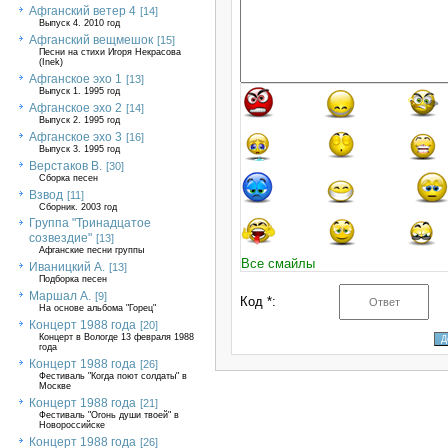
Афганский ветер 4
[14]
Выпуск 4. 2010 год
Афганский вещмешок
[15]
Песни на стихи Игоря Некрасова
(Inek)
Афганское эхо 1
[13]
Выпуск 1. 1995 год
Афганское эхо 2
[14]
Выпуск 2. 1995 год
Афганское эхо 3
[16]
Выпуск 3. 1995 год
Верстаков В.
[30]
Сборка песен
Взвод
[11]
Сборник. 2003 год
Группа "Тринадцатое
созвездие"
[13]
Афганские песни группы
Все смайлы
Иваницкий А.
[13]
Подборка песен
Маршал А.
[9]
Код *:
На основе альбома "Горец"
Концерт 1988 года
[20]
Концерт в Вологде 13 февраля 1988
года
Концерт 1988 года
[26]
Фестиваль "Когда поют солдаты" в
Москве
Концерт 1988 года
[21]
Фестиваль "Огонь души твоей" в
Новороссийске
Концерт 1988 года
[26]