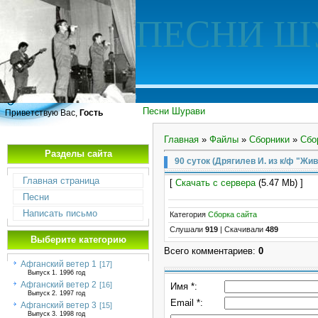
ПЕСНИ Ш
Песни Шурави
Приветствую Вас,
Гость
Главная
»
Файлы
»
Сборники
»
Сбо
Разделы сайта
90 суток (Дрягилев И. из к/ф "Жив
Главная страница
[
Скачать с сервера
(5.47 Mb) ]
Песни
Написать письмо
Категория
Сборка сайта
Слушали
919
|
Скачивали
489
Выберите категорию
Всего комментариев
:
0
Афганский ветер 1
[17]
Выпуск 1. 1996 год
Афганский ветер 2
[16]
Имя *:
Выпуск 2. 1997 год
Email *:
Афганский ветер 3
[15]
Выпуск 3. 1998 год