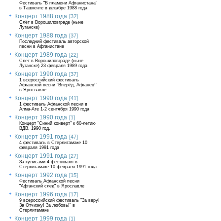
Фестиваль "В пламени Афганистана"
в Ташкенте в декабре 1988 года
Концерт 1988 года
[32]
Слёт в Ворошиловграде (ныне
Луганске)
Концерт 1988 года
[37]
Последний фестиваль авторской
песни в Афганистане
Концерт 1989 года
[22]
Слёт в Ворошиловграде (ныне
Луганске) 23 февраля 1989 года
Концерт 1990 года
[37]
1 всероссийский фестиваль
Афганской песни "Вперёд, Афганец!"
в Ярославле
Концерт 1990 года
[41]
1 фестиваль Афганской песни в
Алма-Ате 1-2 сентября 1990 года
Концерт 1990 года
[1]
Концерт "Синий конверт" к 60-летию
ВДВ. 1990 год.
Концерт 1991 года
[47]
4 фестиваль в Стерлитамаке 10
февраля 1991 года
Концерт 1991 года
[27]
За кулисами 4 фестиваля в
Стерлитамаке 10 февраля 1991 года
Концерт 1992 года
[15]
Фестиваль Афганской песни
"Афганский след" в Ярославле
Концерт 1996 года
[17]
9 всероссийский фестиваль "За веру!
За Отчизну! За любовь!" в
Стерлитамаке
Концерт 1999 года
[1]