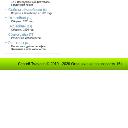
12-й Всероссийский фестиваль
солдатской песни
Съёмки в Конобеево
[8]
Встреча в Конобеево в 1992 году
Это война!
[12]
Сборник, 2011 год
Эхо войны
[17]
Сборник. 1996 год
Сборка сайта
[73]
Различные исполнители
Рингтоны
[62]
Песни, мелодии на телефон.
Занимают в нём мало места.
Сергей Тулупов © 2010 - 2026 Ограничение по возрасту 16+