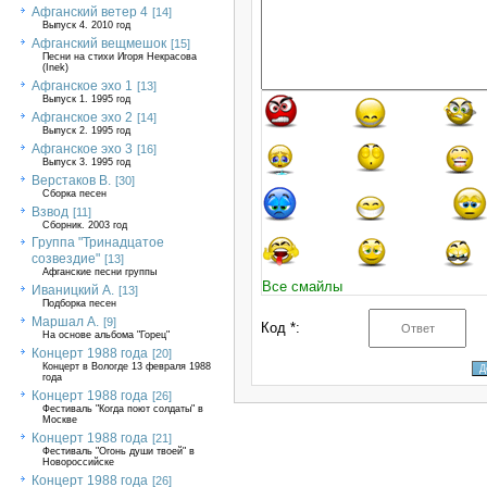
Афганский ветер 4
[14]
Выпуск 4. 2010 год
Афганский вещмешок
[15]
Песни на стихи Игоря Некрасова
(Inek)
Афганское эхо 1
[13]
Выпуск 1. 1995 год
Афганское эхо 2
[14]
Выпуск 2. 1995 год
Афганское эхо 3
[16]
Выпуск 3. 1995 год
Верстаков В.
[30]
Сборка песен
Взвод
[11]
Сборник. 2003 год
Группа "Тринадцатое
созвездие"
[13]
Афганские песни группы
Все смайлы
Иваницкий А.
[13]
Подборка песен
Маршал А.
[9]
Код *:
На основе альбома "Горец"
Концерт 1988 года
[20]
Концерт в Вологде 13 февраля 1988
года
Концерт 1988 года
[26]
Фестиваль "Когда поют солдаты" в
Москве
Концерт 1988 года
[21]
Фестиваль "Огонь души твоей" в
Новороссийске
Концерт 1988 года
[26]