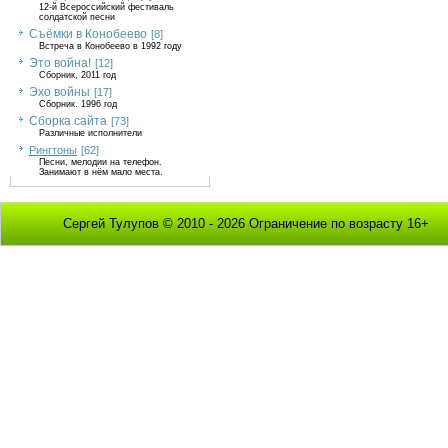
12-й Всероссийский фестиваль
солдатской песни
Съёмки в Конобеево
[8]
Встреча в Конобеево в 1992 году
Это война!
[12]
Сборник, 2011 год
Эхо войны
[17]
Сборник. 1996 год
Сборка сайта
[73]
Различные исполнители
Рингтоны
[62]
Песни, мелодии на телефон.
Занимают в нём мало места.
Сергей Тулупов © 2010 - 2026 Ограничение по возрасту 16+