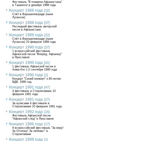
Фестиваль "В пламени Афганистана"
в Ташкенте в декабре 1988 года
Концерт 1988 года
[32]
Слёт в Ворошиловграде (ныне
Луганске)
Концерт 1988 года
[37]
Последний фестиваль авторской
песни в Афганистане
Концерт 1989 года
[22]
Слёт в Ворошиловграде (ныне
Луганске) 23 февраля 1989 года
Концерт 1990 года
[37]
1 всероссийский фестиваль
Афганской песни "Вперёд, Афганец!"
в Ярославле
Концерт 1990 года
[41]
1 фестиваль Афганской песни в
Алма-Ате 1-2 сентября 1990 года
Концерт 1990 года
[1]
Концерт "Синий конверт" к 60-летию
ВДВ. 1990 год.
Концерт 1991 года
[47]
4 фестиваль в Стерлитамаке 10
февраля 1991 года
Концерт 1991 года
[27]
За кулисами 4 фестиваля в
Стерлитамаке 10 февраля 1991 года
Концерт 1992 года
[15]
Фестиваль Афганской песни
"Афганский след" в Ярославле
Концерт 1996 года
[17]
9 всероссийский фестиваль "За веру!
За Отчизну! За любовь!" в
Стерлитамаке
Концерт 1999 года
[1]