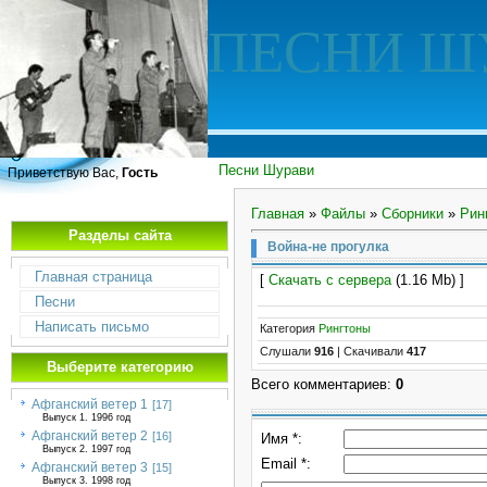
ПЕСНИ Ш
Песни Шурави
Приветствую Вас,
Гость
Главная
»
Файлы
»
Сборники
»
Рин
Разделы сайта
Война-не прогулка
Главная страница
[
Скачать с сервера
(1.16 Mb) ]
Песни
Написать письмо
Категория
Рингтоны
Слушали
916
|
Скачивали
417
Выберите категорию
Всего комментариев
:
0
Афганский ветер 1
[17]
Выпуск 1. 1996 год
Афганский ветер 2
[16]
Имя *:
Выпуск 2. 1997 год
Email *:
Афганский ветер 3
[15]
Выпуск 3. 1998 год