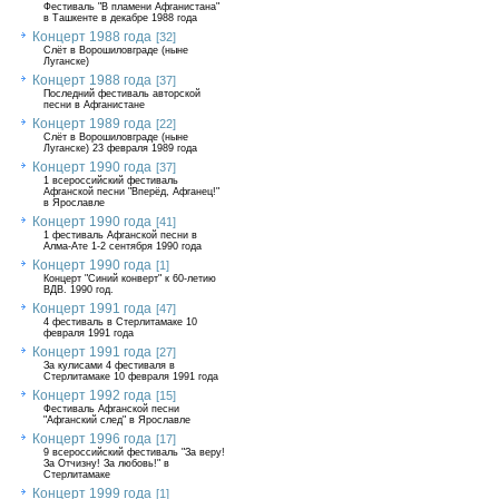
Фестиваль "В пламени Афганистана"
в Ташкенте в декабре 1988 года
Концерт 1988 года
[32]
Слёт в Ворошиловграде (ныне
Луганске)
Концерт 1988 года
[37]
Последний фестиваль авторской
песни в Афганистане
Концерт 1989 года
[22]
Слёт в Ворошиловграде (ныне
Луганске) 23 февраля 1989 года
Концерт 1990 года
[37]
1 всероссийский фестиваль
Афганской песни "Вперёд, Афганец!"
в Ярославле
Концерт 1990 года
[41]
1 фестиваль Афганской песни в
Алма-Ате 1-2 сентября 1990 года
Концерт 1990 года
[1]
Концерт "Синий конверт" к 60-летию
ВДВ. 1990 год.
Концерт 1991 года
[47]
4 фестиваль в Стерлитамаке 10
февраля 1991 года
Концерт 1991 года
[27]
За кулисами 4 фестиваля в
Стерлитамаке 10 февраля 1991 года
Концерт 1992 года
[15]
Фестиваль Афганской песни
"Афганский след" в Ярославле
Концерт 1996 года
[17]
9 всероссийский фестиваль "За веру!
За Отчизну! За любовь!" в
Стерлитамаке
Концерт 1999 года
[1]