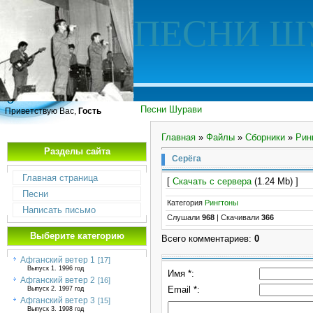
ПЕСНИ Ш
Песни Шурави
Приветствую Вас,
Гость
Главная
»
Файлы
»
Сборники
»
Рин
Разделы сайта
Серёга
Главная страница
[
Скачать с сервера
(1.24 Mb) ]
Песни
Категория
Рингтоны
Написать письмо
Слушали
968
|
Скачивали
366
Выберите категорию
Всего комментариев
:
0
Афганский ветер 1
[17]
Выпуск 1. 1996 год
Имя *:
Афганский ветер 2
[16]
Email *:
Выпуск 2. 1997 год
Афганский ветер 3
[15]
Выпуск 3. 1998 год