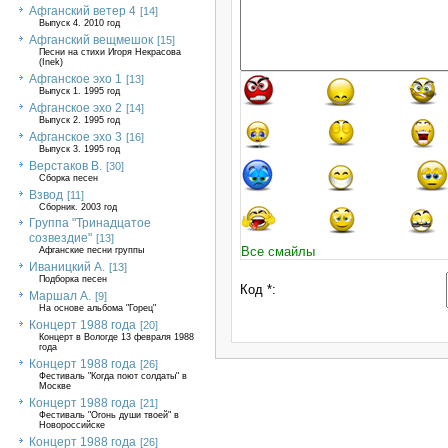
Афганский ветер 4
[14]
Выпуск 4. 2010 год
Афганский вещмешок
[15]
Песни на стихи Игоря Некрасова
(Inek)
Афганское эхо 1
[13]
Выпуск 1. 1995 год
Афганское эхо 2
[14]
Выпуск 2. 1995 год
Афганское эхо 3
[16]
Выпуск 3. 1995 год
Верстаков В.
[30]
Сборка песен
Взвод
[11]
Сборник. 2003 год
Группа "Тринадцатое
созвездие"
[13]
Все смайлы
Афганские песни группы
Иваницкий А.
[13]
Подборка песен
Код *:
Маршал А.
[9]
На основе альбома "Горец"
Концерт 1988 года
[20]
Концерт в Вологде 13 февраля 1988
года
Концерт 1988 года
[26]
Фестиваль "Когда поют солдаты" в
Москве
Концерт 1988 года
[21]
Фестиваль "Огонь души твоей" в
Новороссийске
Концерт 1988 года
[26]