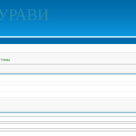
УРАВИ
гтоны