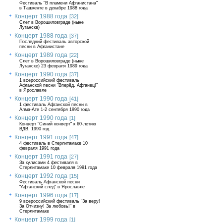
Фестиваль "В пламени Афганистана"
в Ташкенте в декабре 1988 года
Концерт 1988 года
[32]
Слёт в Ворошиловграде (ныне
Луганске)
Концерт 1988 года
[37]
Последний фестиваль авторской
песни в Афганистане
Концерт 1989 года
[22]
Слёт в Ворошиловграде (ныне
Луганске) 23 февраля 1989 года
Концерт 1990 года
[37]
1 всероссийский фестиваль
Афганской песни "Вперёд, Афганец!"
в Ярославле
Концерт 1990 года
[41]
1 фестиваль Афганской песни в
Алма-Ате 1-2 сентября 1990 года
Концерт 1990 года
[1]
Концерт "Синий конверт" к 60-летию
ВДВ. 1990 год.
Концерт 1991 года
[47]
4 фестиваль в Стерлитамаке 10
февраля 1991 года
Концерт 1991 года
[27]
За кулисами 4 фестиваля в
Стерлитамаке 10 февраля 1991 года
Концерт 1992 года
[15]
Фестиваль Афганской песни
"Афганский след" в Ярославле
Концерт 1996 года
[17]
9 всероссийский фестиваль "За веру!
За Отчизну! За любовь!" в
Стерлитамаке
Концерт 1999 года
[1]