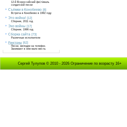
12-й Всероссийский фестиваль
солдатской песни
Съёмки в Конобеево
[8]
Встреча в Конобеево в 1992 году
Это война!
[12]
Сборник, 2011 год
Эхо войны
[17]
Сборник. 1996 год
Сборка сайта
[73]
Различные исполнители
Рингтоны
[62]
Песни, мелодии на телефон.
Занимают в нём мало места.
Сергей Тулупов © 2010 - 2026 Ограничение по возрасту 16+