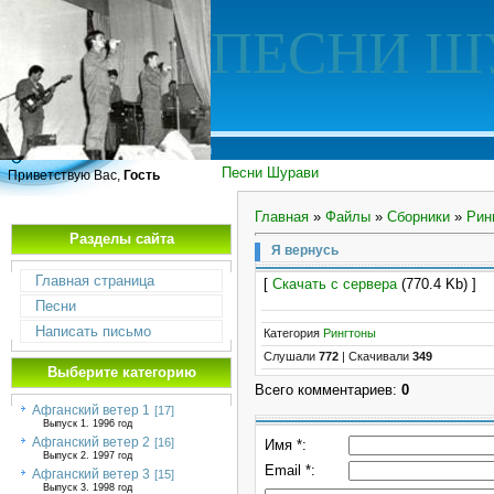
ПЕСНИ Ш
Песни Шурави
Приветствую Вас,
Гость
Главная
»
Файлы
»
Сборники
»
Рин
Разделы сайта
Я вернусь
Главная страница
[
Скачать с сервера
(770.4 Kb) ]
Песни
Написать письмо
Категория
Рингтоны
Слушали
772
|
Скачивали
349
Выберите категорию
Всего комментариев
:
0
Афганский ветер 1
[17]
Выпуск 1. 1996 год
Афганский ветер 2
[16]
Имя *:
Выпуск 2. 1997 год
Email *:
Афганский ветер 3
[15]
Выпуск 3. 1998 год