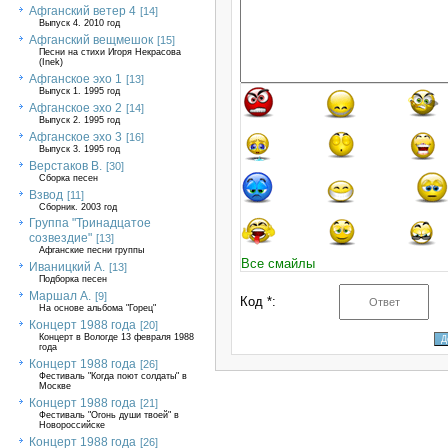
Афганский ветер 4
[14]
Выпуск 4. 2010 год
Афганский вещмешок
[15]
Песни на стихи Игоря Некрасова
(Inek)
Афганское эхо 1
[13]
Выпуск 1. 1995 год
Афганское эхо 2
[14]
Выпуск 2. 1995 год
Афганское эхо 3
[16]
Выпуск 3. 1995 год
Верстаков В.
[30]
Сборка песен
Взвод
[11]
Сборник. 2003 год
Группа "Тринадцатое
созвездие"
[13]
Афганские песни группы
Все смайлы
Иваницкий А.
[13]
Подборка песен
Маршал А.
[9]
Код *:
На основе альбома "Горец"
Концерт 1988 года
[20]
Концерт в Вологде 13 февраля 1988
года
Концерт 1988 года
[26]
Фестиваль "Когда поют солдаты" в
Москве
Концерт 1988 года
[21]
Фестиваль "Огонь души твоей" в
Новороссийске
Концерт 1988 года
[26]