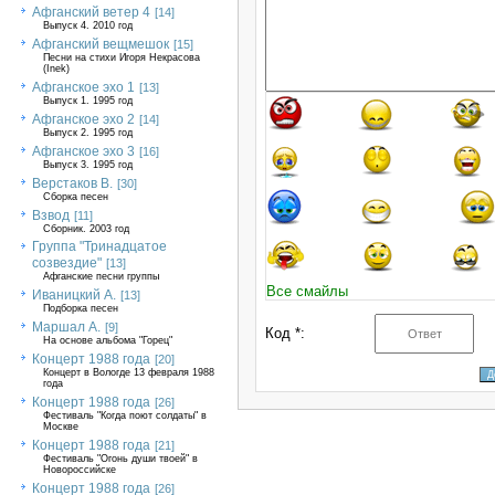
Афганский ветер 4
[14]
Выпуск 4. 2010 год
Афганский вещмешок
[15]
Песни на стихи Игоря Некрасова
(Inek)
Афганское эхо 1
[13]
Выпуск 1. 1995 год
Афганское эхо 2
[14]
Выпуск 2. 1995 год
Афганское эхо 3
[16]
Выпуск 3. 1995 год
Верстаков В.
[30]
Сборка песен
Взвод
[11]
Сборник. 2003 год
Группа "Тринадцатое
созвездие"
[13]
Афганские песни группы
Все смайлы
Иваницкий А.
[13]
Подборка песен
Маршал А.
[9]
Код *:
На основе альбома "Горец"
Концерт 1988 года
[20]
Концерт в Вологде 13 февраля 1988
года
Концерт 1988 года
[26]
Фестиваль "Когда поют солдаты" в
Москве
Концерт 1988 года
[21]
Фестиваль "Огонь души твоей" в
Новороссийске
Концерт 1988 года
[26]