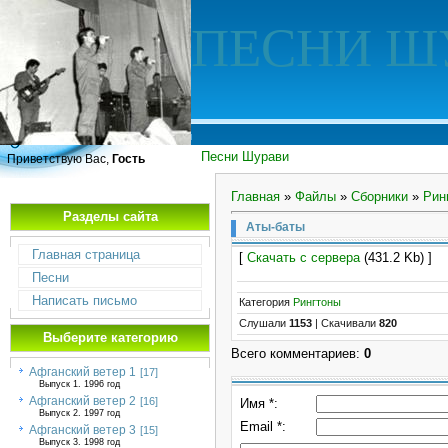
ПЕСНИ Ш
Песни Шурави
Приветствую Вас,
Гость
Главная
»
Файлы
»
Сборники
»
Рин
Разделы сайта
Аты-баты
Главная страница
[
Скачать с сервера
(431.2 Kb) ]
Песни
Написать письмо
Категория
Рингтоны
Слушали
1153
|
Скачивали
820
Выберите категорию
Всего комментариев
:
0
Афганский ветер 1
[17]
Выпуск 1. 1996 год
Афганский ветер 2
[16]
Имя *:
Выпуск 2. 1997 год
Email *:
Афганский ветер 3
[15]
Выпуск 3. 1998 год