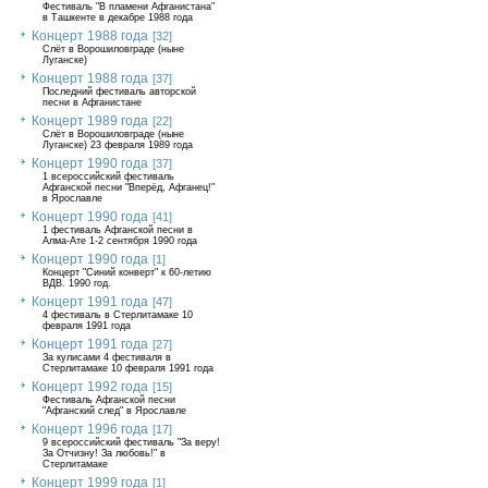
Фестиваль "В пламени Афганистана"
в Ташкенте в декабре 1988 года
Концерт 1988 года
[32]
Слёт в Ворошиловграде (ныне
Луганске)
Концерт 1988 года
[37]
Последний фестиваль авторской
песни в Афганистане
Концерт 1989 года
[22]
Слёт в Ворошиловграде (ныне
Луганске) 23 февраля 1989 года
Концерт 1990 года
[37]
1 всероссийский фестиваль
Афганской песни "Вперёд, Афганец!"
в Ярославле
Концерт 1990 года
[41]
1 фестиваль Афганской песни в
Алма-Ате 1-2 сентября 1990 года
Концерт 1990 года
[1]
Концерт "Синий конверт" к 60-летию
ВДВ. 1990 год.
Концерт 1991 года
[47]
4 фестиваль в Стерлитамаке 10
февраля 1991 года
Концерт 1991 года
[27]
За кулисами 4 фестиваля в
Стерлитамаке 10 февраля 1991 года
Концерт 1992 года
[15]
Фестиваль Афганской песни
"Афганский след" в Ярославле
Концерт 1996 года
[17]
9 всероссийский фестиваль "За веру!
За Отчизну! За любовь!" в
Стерлитамаке
Концерт 1999 года
[1]