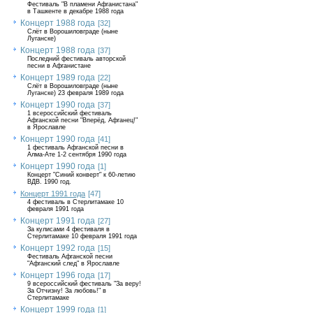
Фестиваль "В пламени Афганистана"
в Ташкенте в декабре 1988 года
Концерт 1988 года
[32]
Слёт в Ворошиловграде (ныне
Луганске)
Концерт 1988 года
[37]
Последний фестиваль авторской
песни в Афганистане
Концерт 1989 года
[22]
Слёт в Ворошиловграде (ныне
Луганске) 23 февраля 1989 года
Концерт 1990 года
[37]
1 всероссийский фестиваль
Афганской песни "Вперёд, Афганец!"
в Ярославле
Концерт 1990 года
[41]
1 фестиваль Афганской песни в
Алма-Ате 1-2 сентября 1990 года
Концерт 1990 года
[1]
Концерт "Синий конверт" к 60-летию
ВДВ. 1990 год.
Концерт 1991 года
[47]
4 фестиваль в Стерлитамаке 10
февраля 1991 года
Концерт 1991 года
[27]
За кулисами 4 фестиваля в
Стерлитамаке 10 февраля 1991 года
Концерт 1992 года
[15]
Фестиваль Афганской песни
"Афганский след" в Ярославле
Концерт 1996 года
[17]
9 всероссийский фестиваль "За веру!
За Отчизну! За любовь!" в
Стерлитамаке
Концерт 1999 года
[1]