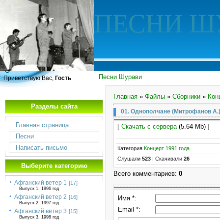
ПЕСНИ Ш
Песни Шурави
Приветствую Вас,
Гость
Главная
»
Файлы
»
Сборники
»
Кон
Разделы сайта
01. Однополчане (Митрофанов А.
Главная страница
[
Скачать с сервера
(5.64 Mb) ]
Песни
Написать письмо
Категория
Концерт 1991 года
Слушали
523
|
Скачивали
26
Выберите категорию
Всего комментариев
:
0
Афганский ветер 1
[17]
Выпуск 1. 1996 год
Афганский ветер 2
[16]
Имя *:
Выпуск 2. 1997 год
Email *:
Афганский ветер 3
[15]
Выпуск 3. 1998 год