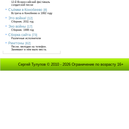
12-й Всероссийский фестиваль
солдатской песни
Съёмки в Конобеево
[8]
Встреча в Конобеево в 1992 году
Это война!
[12]
Сборник, 2011 год
Эхо войны
[17]
Сборник. 1996 год
Сборка сайта
[73]
Различные исполнители
Рингтоны
[62]
Песни, мелодии на телефон.
Занимают в нём мало места.
Сергей Тулупов © 2010 - 2026 Ограничение по возрасту 16+