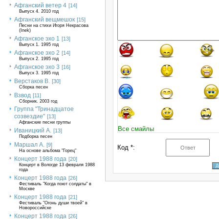
Афганский ветер 4
[14]
Выпуск 4. 2010 год
Афганский вещмешок
[15]
Песни на стихи Игоря Некрасова
(Inek)
Афганское эхо 1
[13]
Выпуск 1. 1995 год
Афганское эхо 2
[14]
Выпуск 2. 1995 год
Афганское эхо 3
[16]
Выпуск 3. 1995 год
Верстаков В.
[30]
Сборка песен
Взвод
[11]
Сборник. 2003 год
Группа "Тринадцатое
созвездие"
[13]
Афганские песни группы
Все смайлы
Иваницкий А.
[13]
Подборка песен
Маршал А.
[9]
Код *:
На основе альбома "Горец"
Концерт 1988 года
[20]
Концерт в Вологде 13 февраля 1988
года
Концерт 1988 года
[26]
Фестиваль "Когда поют солдаты" в
Москве
Концерт 1988 года
[21]
Фестиваль "Огонь души твоей" в
Новороссийске
Концерт 1988 года
[26]