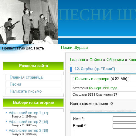
ПЕСНИ Ш
Песни Шурави
Приветствую Вас,
Гость
Главная
»
Файлы
»
Сборники
»
Кон
Разделы сайта
12. Серёга (гр. "Бачи")
Главная страница
[
Скачать с сервера
(4.82 Mb) ]
Песни
Категория
Концерт 1991 года
Написать письмо
Слушали
533
|
Скачивали
37
Выберите категорию
Всего комментариев
:
0
Афганский ветер 1
[17]
Выпуск 1. 1996 год
Имя *:
Афганский ветер 2
[16]
Email *:
Выпуск 2. 1997 год
Афганский ветер 3
[15]
Выпуск 3. 1998 год