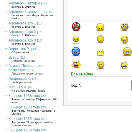
Афганский ветер 4
[14]
Выпуск 4. 2010 год
Афганский вещмешок
[15]
Песни на стихи Игоря Некрасова
(Inek)
Афганское эхо 1
[13]
Выпуск 1. 1995 год
Афганское эхо 2
[14]
Выпуск 2. 1995 год
Афганское эхо 3
[16]
Выпуск 3. 1995 год
Верстаков В.
[30]
Сборка песен
Взвод
[11]
Сборник. 2003 год
Группа "Тринадцатое
созвездие"
[13]
Все смайлы
Афганские песни группы
Иваницкий А.
[13]
Подборка песен
Код *:
Маршал А.
[9]
На основе альбома "Горец"
Концерт 1988 года
[20]
Концерт в Вологде 13 февраля 1988
года
Концерт 1988 года
[26]
Фестиваль "Когда поют солдаты" в
Москве
Концерт 1988 года
[21]
Фестиваль "Огонь души твоей" в
Новороссийске
Концерт 1988 года
[26]