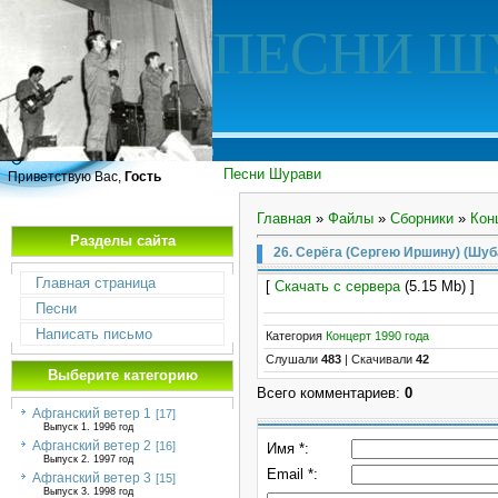
ПЕСНИ Ш
Песни Шурави
Приветствую Вас,
Гость
Главная
»
Файлы
»
Сборники
»
Кон
Разделы сайта
26. Серёга (Сергею Иршину) (Шуба
Главная страница
[
Скачать с сервера
(5.15 Mb) ]
Песни
Написать письмо
Категория
Концерт 1990 года
Слушали
483
|
Скачивали
42
Выберите категорию
Всего комментариев
:
0
Афганский ветер 1
[17]
Выпуск 1. 1996 год
Афганский ветер 2
[16]
Имя *:
Выпуск 2. 1997 год
Email *:
Афганский ветер 3
[15]
Выпуск 3. 1998 год