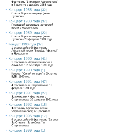
Фестиваль "В пламени Афганистана"
в Ташкенте в декабре 1988 года
Концерт 1988 года
[32]
Слёт в Ворошиловграде (ныне
Луганске)
Концерт 1988 года
[37]
Последний фестиваль авторской
песни в Афганистане
Концерт 1989 года
[22]
Слёт в Ворошиловграде (ныне
Луганске) 23 февраля 1989 года
Концерт 1990 года
[37]
1 всероссийский фестиваль
Афганской песни "Вперёд, Афганец!"
в Ярославле
Концерт 1990 года
[41]
1 фестиваль Афганской песни в
Алма-Ате 1-2 сентября 1990 года
Концерт 1990 года
[1]
Концерт "Синий конверт" к 60-летию
ВДВ. 1990 год.
Концерт 1991 года
[47]
4 фестиваль в Стерлитамаке 10
февраля 1991 года
Концерт 1991 года
[27]
За кулисами 4 фестиваля в
Стерлитамаке 10 февраля 1991 года
Концерт 1992 года
[15]
Фестиваль Афганской песни
"Афганский след" в Ярославле
Концерт 1996 года
[17]
9 всероссийский фестиваль "За веру!
За Отчизну! За любовь!" в
Стерлитамаке
Концерт 1999 года
[1]