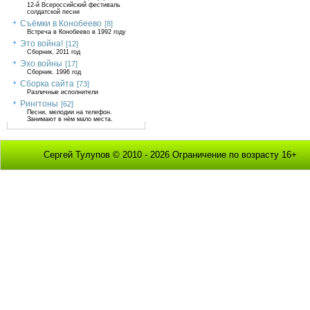
12-й Всероссийский фестиваль
солдатской песни
Съёмки в Конобеево
[8]
Встреча в Конобеево в 1992 году
Это война!
[12]
Сборник, 2011 год
Эхо войны
[17]
Сборник. 1996 год
Сборка сайта
[73]
Различные исполнители
Рингтоны
[62]
Песни, мелодии на телефон.
Занимают в нём мало места.
Сергей Тулупов © 2010 - 2026 Ограничение по возрасту 16+