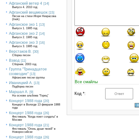
Афганский ветер 4
[14]
Выпуск 4. 2010 год
Афганский вещмешок
[15]
Песни на стихи Игоря Некрасова
(Inek)
Афганское эхо 1
[13]
Выпуск 1. 1995 год
Афганское эхо 2
[14]
Выпуск 2. 1995 год
Афганское эхо 3
[16]
Выпуск 3. 1995 год
Верстаков В.
[30]
Сборка песен
Взвод
[11]
Сборник. 2003 год
Группа "Тринадцатое
созвездие"
[13]
Афганские песни группы
Все смайлы
Иваницкий А.
[13]
Подборка песен
Маршал А.
[9]
Код *:
На основе альбома "Горец"
Концерт 1988 года
[20]
Концерт в Вологде 13 февраля 1988
года
Концерт 1988 года
[26]
Фестиваль "Когда поют солдаты" в
Москве
Концерт 1988 года
[21]
Фестиваль "Огонь души твоей" в
Новороссийске
Концерт 1988 года
[26]