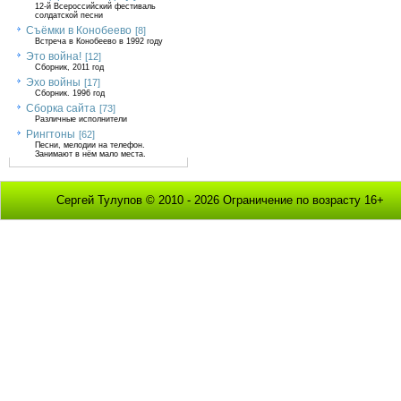
12-й Всероссийский фестиваль
солдатской песни
Съёмки в Конобеево
[8]
Встреча в Конобеево в 1992 году
Это война!
[12]
Сборник, 2011 год
Эхо войны
[17]
Сборник. 1996 год
Сборка сайта
[73]
Различные исполнители
Рингтоны
[62]
Песни, мелодии на телефон.
Занимают в нём мало места.
Сергей Тулупов © 2010 - 2026 Ограничение по возрасту 16+