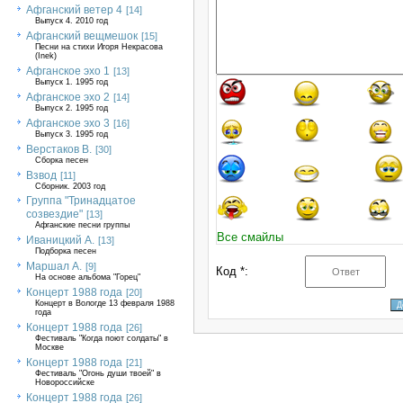
Афганский ветер 4
[14]
Выпуск 4. 2010 год
Афганский вещмешок
[15]
Песни на стихи Игоря Некрасова
(Inek)
Афганское эхо 1
[13]
Выпуск 1. 1995 год
Афганское эхо 2
[14]
Выпуск 2. 1995 год
Афганское эхо 3
[16]
Выпуск 3. 1995 год
Верстаков В.
[30]
Сборка песен
Взвод
[11]
Сборник. 2003 год
Группа "Тринадцатое
созвездие"
[13]
Афганские песни группы
Все смайлы
Иваницкий А.
[13]
Подборка песен
Маршал А.
[9]
Код *:
На основе альбома "Горец"
Концерт 1988 года
[20]
Концерт в Вологде 13 февраля 1988
года
Концерт 1988 года
[26]
Фестиваль "Когда поют солдаты" в
Москве
Концерт 1988 года
[21]
Фестиваль "Огонь души твоей" в
Новороссийске
Концерт 1988 года
[26]