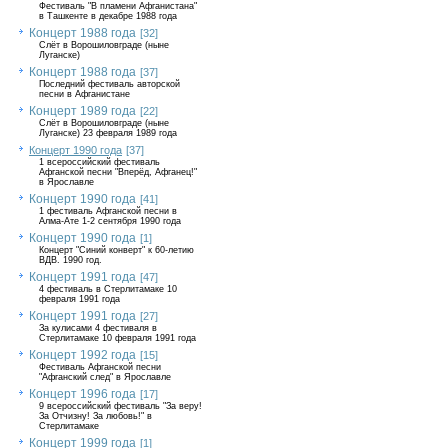
Фестиваль "В пламени Афганистана"
в Ташкенте в декабре 1988 года
Концерт 1988 года
[32]
Слёт в Ворошиловграде (ныне
Луганске)
Концерт 1988 года
[37]
Последний фестиваль авторской
песни в Афганистане
Концерт 1989 года
[22]
Слёт в Ворошиловграде (ныне
Луганске) 23 февраля 1989 года
Концерт 1990 года
[37]
1 всероссийский фестиваль
Афганской песни "Вперёд, Афганец!"
в Ярославле
Концерт 1990 года
[41]
1 фестиваль Афганской песни в
Алма-Ате 1-2 сентября 1990 года
Концерт 1990 года
[1]
Концерт "Синий конверт" к 60-летию
ВДВ. 1990 год.
Концерт 1991 года
[47]
4 фестиваль в Стерлитамаке 10
февраля 1991 года
Концерт 1991 года
[27]
За кулисами 4 фестиваля в
Стерлитамаке 10 февраля 1991 года
Концерт 1992 года
[15]
Фестиваль Афганской песни
"Афганский след" в Ярославле
Концерт 1996 года
[17]
9 всероссийский фестиваль "За веру!
За Отчизну! За любовь!" в
Стерлитамаке
Концерт 1999 года
[1]