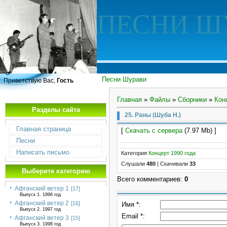
ПЕСНИ Ш
Песни Шурави
Приветствую Вас,
Гость
Главная
»
Файлы
»
Сборники
»
Кон
Разделы сайта
25. Раны (Шуба Н.)
Главная страница
[
Скачать с сервера
(7.97 Mb) ]
Песни
Написать письмо
Категория
Концерт 1990 года
Слушали
480
|
Скачивали
33
Выберите категорию
Всего комментариев
:
0
Афганский ветер 1
[17]
Выпуск 1. 1996 год
Афганский ветер 2
[16]
Имя *:
Выпуск 2. 1997 год
Email *:
Афганский ветер 3
[15]
Выпуск 3. 1998 год