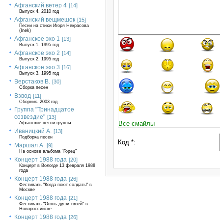
Афганский ветер 4
[14]
Выпуск 4. 2010 год
Афганский вещмешок
[15]
Песни на стихи Игоря Некрасова
(Inek)
Афганское эхо 1
[13]
Выпуск 1. 1995 год
Афганское эхо 2
[14]
Выпуск 2. 1995 год
Афганское эхо 3
[16]
Выпуск 3. 1995 год
Верстаков В.
[30]
Сборка песен
Взвод
[11]
Сборник. 2003 год
Группа "Тринадцатое
созвездие"
[13]
Все смайлы
Афганские песни группы
Иваницкий А.
[13]
Подборка песен
Код *:
Маршал А.
[9]
На основе альбома "Горец"
Концерт 1988 года
[20]
Концерт в Вологде 13 февраля 1988
года
Концерт 1988 года
[26]
Фестиваль "Когда поют солдаты" в
Москве
Концерт 1988 года
[21]
Фестиваль "Огонь души твоей" в
Новороссийске
Концерт 1988 года
[26]