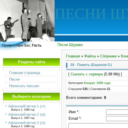
ПЕСНИ Ш
Песни Шурави
Приветствую Вас,
Гость
Главная
»
Файлы
»
Сборники
»
Кон
Разделы сайта
28 - Память (Баранов О.)
Главная страница
[
Скачать с сервера
(5.98 Mb) ]
Песни
Категория
Концерт 1988 года
Написать письмо
Слушали
535
|
Скачивали
21
Выберите категорию
Всего комментариев
:
0
Афганский ветер 1
[17]
Выпуск 1. 1996 год
Имя *:
Афганский ветер 2
[16]
Email *:
Выпуск 2. 1997 год
Афганский ветер 3
[15]
Выпуск 3. 1998 год