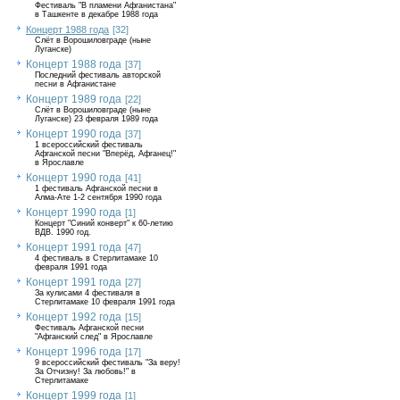
Фестиваль "В пламени Афганистана"
в Ташкенте в декабре 1988 года
Концерт 1988 года
[32]
Слёт в Ворошиловграде (ныне
Луганске)
Концерт 1988 года
[37]
Последний фестиваль авторской
песни в Афганистане
Концерт 1989 года
[22]
Слёт в Ворошиловграде (ныне
Луганске) 23 февраля 1989 года
Концерт 1990 года
[37]
1 всероссийский фестиваль
Афганской песни "Вперёд, Афганец!"
в Ярославле
Концерт 1990 года
[41]
1 фестиваль Афганской песни в
Алма-Ате 1-2 сентября 1990 года
Концерт 1990 года
[1]
Концерт "Синий конверт" к 60-летию
ВДВ. 1990 год.
Концерт 1991 года
[47]
4 фестиваль в Стерлитамаке 10
февраля 1991 года
Концерт 1991 года
[27]
За кулисами 4 фестиваля в
Стерлитамаке 10 февраля 1991 года
Концерт 1992 года
[15]
Фестиваль Афганской песни
"Афганский след" в Ярославле
Концерт 1996 года
[17]
9 всероссийский фестиваль "За веру!
За Отчизну! За любовь!" в
Стерлитамаке
Концерт 1999 года
[1]