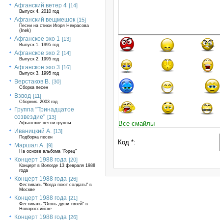
Афганский ветер 4
[14]
Выпуск 4. 2010 год
Афганский вещмешок
[15]
Песни на стихи Игоря Некрасова
(Inek)
Афганское эхо 1
[13]
Выпуск 1. 1995 год
Афганское эхо 2
[14]
Выпуск 2. 1995 год
Афганское эхо 3
[16]
Выпуск 3. 1995 год
Верстаков В.
[30]
Сборка песен
Взвод
[11]
Сборник. 2003 год
Группа "Тринадцатое
созвездие"
[13]
Все смайлы
Афганские песни группы
Иваницкий А.
[13]
Подборка песен
Код *:
Маршал А.
[9]
На основе альбома "Горец"
Концерт 1988 года
[20]
Концерт в Вологде 13 февраля 1988
года
Концерт 1988 года
[26]
Фестиваль "Когда поют солдаты" в
Москве
Концерт 1988 года
[21]
Фестиваль "Огонь души твоей" в
Новороссийске
Концерт 1988 года
[26]