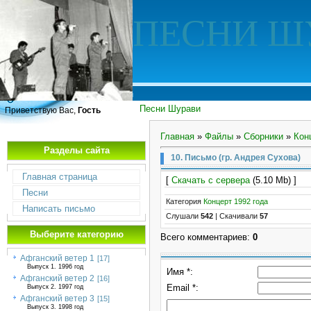
ПЕСНИ Ш
Песни Шурави
Приветствую Вас,
Гость
Главная
»
Файлы
»
Сборники
»
Кон
Разделы сайта
10. Письмо (гр. Андрея Сухова)
Главная страница
[
Скачать с сервера
(5.10 Mb) ]
Песни
Категория
Концерт 1992 года
Написать письмо
Слушали
542
|
Скачивали
57
Выберите категорию
Всего комментариев
:
0
Афганский ветер 1
[17]
Выпуск 1. 1996 год
Имя *:
Афганский ветер 2
[16]
Email *:
Выпуск 2. 1997 год
Афганский ветер 3
[15]
Выпуск 3. 1998 год