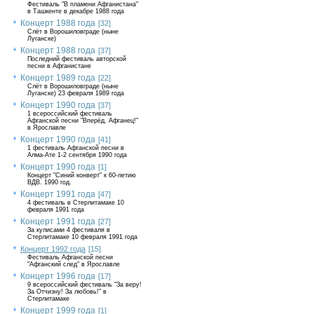
Фестиваль "В пламени Афганистана"
в Ташкенте в декабре 1988 года
Концерт 1988 года
[32]
Слёт в Ворошиловграде (ныне
Луганске)
Концерт 1988 года
[37]
Последний фестиваль авторской
песни в Афганистане
Концерт 1989 года
[22]
Слёт в Ворошиловграде (ныне
Луганске) 23 февраля 1989 года
Концерт 1990 года
[37]
1 всероссийский фестиваль
Афганской песни "Вперёд, Афганец!"
в Ярославле
Концерт 1990 года
[41]
1 фестиваль Афганской песни в
Алма-Ате 1-2 сентября 1990 года
Концерт 1990 года
[1]
Концерт "Синий конверт" к 60-летию
ВДВ. 1990 год.
Концерт 1991 года
[47]
4 фестиваль в Стерлитамаке 10
февраля 1991 года
Концерт 1991 года
[27]
За кулисами 4 фестиваля в
Стерлитамаке 10 февраля 1991 года
Концерт 1992 года
[15]
Фестиваль Афганской песни
"Афганский след" в Ярославле
Концерт 1996 года
[17]
9 всероссийский фестиваль "За веру!
За Отчизну! За любовь!" в
Стерлитамаке
Концерт 1999 года
[1]