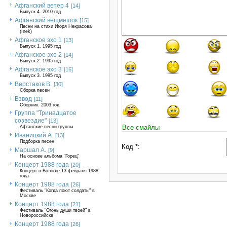
Афганский ветер 4
[14]
Выпуск 4. 2010 год
Афганский вещмешок
[15]
Песни на стихи Игоря Некрасова
(Inek)
Афганское эхо 1
[13]
Выпуск 1. 1995 год
Афганское эхо 2
[14]
Выпуск 2. 1995 год
Афганское эхо 3
[16]
Выпуск 3. 1995 год
Верстаков В.
[30]
Сборка песен
Взвод
[11]
Сборник. 2003 год
Группа "Тринадцатое
созвездие"
[13]
Все смайлы
Афганские песни группы
Иваницкий А.
[13]
Подборка песен
Код *:
Маршал А.
[9]
На основе альбома "Горец"
Концерт 1988 года
[20]
Концерт в Вологде 13 февраля 1988
года
Концерт 1988 года
[26]
Фестиваль "Когда поют солдаты" в
Москве
Концерт 1988 года
[21]
Фестиваль "Огонь души твоей" в
Новороссийске
Концерт 1988 года
[26]