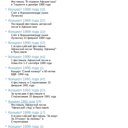
Фестиваль "В пламени Афганистана"
в Ташкенте в декабре 1988 года
Концерт 1988 года
[32]
Слёт в Ворошиловграде (ныне
Луганске)
Концерт 1988 года
[37]
Последний фестиваль авторской
песни в Афганистане
Концерт 1989 года
[22]
Слёт в Ворошиловграде (ныне
Луганске) 23 февраля 1989 года
Концерт 1990 года
[37]
1 всероссийский фестиваль
Афганской песни "Вперёд, Афганец!"
в Ярославле
Концерт 1990 года
[41]
1 фестиваль Афганской песни в
Алма-Ате 1-2 сентября 1990 года
Концерт 1990 года
[1]
Концерт "Синий конверт" к 60-летию
ВДВ. 1990 год.
Концерт 1991 года
[47]
4 фестиваль в Стерлитамаке 10
февраля 1991 года
Концерт 1991 года
[27]
За кулисами 4 фестиваля в
Стерлитамаке 10 февраля 1991 года
Концерт 1992 года
[15]
Фестиваль Афганской песни
"Афганский след" в Ярославле
Концерт 1996 года
[17]
9 всероссийский фестиваль "За веру!
За Отчизну! За любовь!" в
Стерлитамаке
Концерт 1999 года
[1]