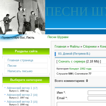
ПЕСНИ Ш
Песни Шурави
Приветствую Вас,
Гость
Главная
»
Файлы
»
Сборники
»
Кон
Разделы сайта
03. Домой (Петряев В.)
Главная страница
[
Скачать с сервера
(2.18 Mb) ]
Песни
Категория
Концерт 1992 года
Написать письмо
Слушали
598
|
Скачивали
77
Выберите категорию
Всего комментариев
:
0
Афганский ветер 1
[17]
Выпуск 1. 1996 год
Имя *:
Афганский ветер 2
[16]
Email *:
Выпуск 2. 1997 год
Афганский ветер 3
[15]
Выпуск 3. 1998 год