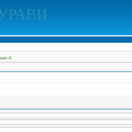
УРАВИ
шал А.