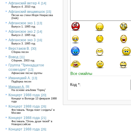
Афганский ветер 4
[14]
Выпуск 4. 2010 год
Афганский вещмешок
[15]
Песни на стихи Игоря Некрасова
(Inek)
Афганское эхо 1
[13]
Выпуск 1. 1995 год
Афганское эхо 2
[14]
Выпуск 2. 1995 год
Афганское эхо 3
[16]
Выпуск 3. 1995 год
Верстаков В.
[30]
Сборка песен
Взвод
[11]
Сборник. 2003 год
Группа "Тринадцатое
созвездие"
[13]
Все смайлы
Афганские песни группы
Иваницкий А.
[13]
Подборка песен
Код *:
Маршал А.
[9]
На основе альбома "Горец"
Концерт 1988 года
[20]
Концерт в Вологде 13 февраля 1988
года
Концерт 1988 года
[26]
Фестиваль "Когда поют солдаты" в
Москве
Концерт 1988 года
[21]
Фестиваль "Огонь души твоей" в
Новороссийске
Концерт 1988 года
[26]