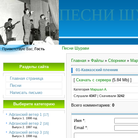
ПЕСНИ Ш
Песни Шурави
Приветствую Вас,
Гость
Главная
»
Файлы
»
Сборники
»
Мар
Разделы сайта
01-Кавказский пленник
Главная страница
[
Скачать с сервера
(5.84 Mb) ]
Песни
Категория
Маршал А.
Написать письмо
Слушали
4347
|
Скачивали
3242
Выберите категорию
Всего комментариев
:
0
Афганский ветер 1
[17]
Выпуск 1. 1996 год
Имя *:
Афганский ветер 2
[16]
Email *:
Выпуск 2. 1997 год
Афганский ветер 3
[15]
Выпуск 3. 1998 год