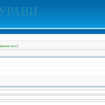
УРАВИ
анское эхо 2
и