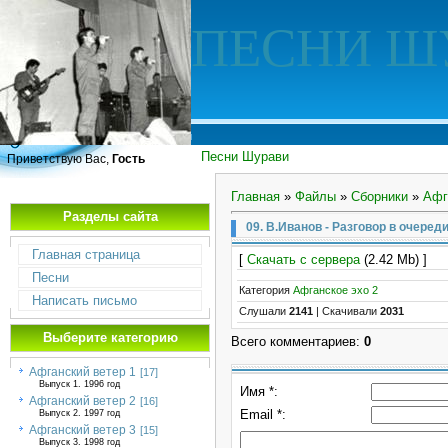
ПЕСНИ Ш
Песни Шурави
Приветствую Вас,
Гость
Главная
»
Файлы
»
Сборники
»
Афг
Разделы сайта
09. В.Иванов - Разговор в очеред
Главная страница
[
Скачать с сервера
(2.42 Mb) ]
Песни
Категория
Афганское эхо 2
Написать письмо
Слушали
2141
|
Скачивали
2031
Выберите категорию
Всего комментариев
:
0
Афганский ветер 1
[17]
Выпуск 1. 1996 год
Имя *:
Афганский ветер 2
[16]
Email *:
Выпуск 2. 1997 год
Афганский ветер 3
[15]
Выпуск 3. 1998 год