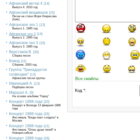
Афганский ветер 4
[14]
Выпуск 4. 2010 год
Афганский вещмешок
[15]
Песни на стихи Игоря Некрасова
(Inek)
Афганское эхо 1
[13]
Выпуск 1. 1995 год
Афганское эхо 2
[14]
Выпуск 2. 1995 год
Афганское эхо 3
[16]
Выпуск 3. 1995 год
Верстаков В.
[30]
Сборка песен
Взвод
[11]
Сборник. 2003 год
Группа "Тринадцатое
созвездие"
[13]
Все смайлы
Афганские песни группы
Иваницкий А.
[13]
Подборка песен
Код *:
Маршал А.
[9]
На основе альбома "Горец"
Концерт 1988 года
[20]
Концерт в Вологде 13 февраля 1988
года
Концерт 1988 года
[26]
Фестиваль "Когда поют солдаты" в
Москве
Концерт 1988 года
[21]
Фестиваль "Огонь души твоей" в
Новороссийске
Концерт 1988 года
[26]