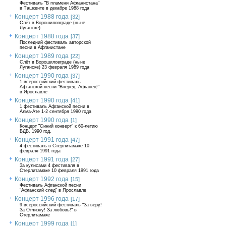
Фестиваль "В пламени Афганистана"
в Ташкенте в декабре 1988 года
Концерт 1988 года
[32]
Слёт в Ворошиловграде (ныне
Луганске)
Концерт 1988 года
[37]
Последний фестиваль авторской
песни в Афганистане
Концерт 1989 года
[22]
Слёт в Ворошиловграде (ныне
Луганске) 23 февраля 1989 года
Концерт 1990 года
[37]
1 всероссийский фестиваль
Афганской песни "Вперёд, Афганец!"
в Ярославле
Концерт 1990 года
[41]
1 фестиваль Афганской песни в
Алма-Ате 1-2 сентября 1990 года
Концерт 1990 года
[1]
Концерт "Синий конверт" к 60-летию
ВДВ. 1990 год.
Концерт 1991 года
[47]
4 фестиваль в Стерлитамаке 10
февраля 1991 года
Концерт 1991 года
[27]
За кулисами 4 фестиваля в
Стерлитамаке 10 февраля 1991 года
Концерт 1992 года
[15]
Фестиваль Афганской песни
"Афганский след" в Ярославле
Концерт 1996 года
[17]
9 всероссийский фестиваль "За веру!
За Отчизну! За любовь!" в
Стерлитамаке
Концерт 1999 года
[1]