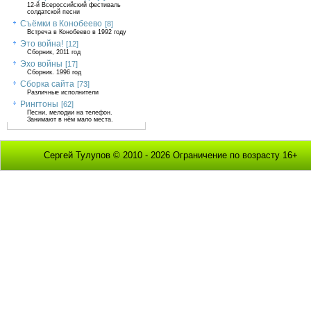
12-й Всероссийский фестиваль
солдатской песни
Съёмки в Конобеево
[8]
Встреча в Конобеево в 1992 году
Это война!
[12]
Сборник, 2011 год
Эхо войны
[17]
Сборник. 1996 год
Сборка сайта
[73]
Различные исполнители
Рингтоны
[62]
Песни, мелодии на телефон.
Занимают в нём мало места.
Сергей Тулупов © 2010 - 2026 Ограничение по возрасту 16+