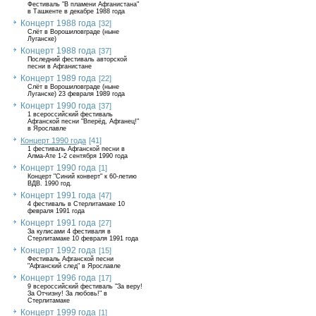
Фестиваль "В пламени Афганистана"
в Ташкенте в декабре 1988 года
Концерт 1988 года
[32]
Слёт в Ворошиловграде (ныне
Луганске)
Концерт 1988 года
[37]
Последний фестиваль авторской
песни в Афганистане
Концерт 1989 года
[22]
Слёт в Ворошиловграде (ныне
Луганске) 23 февраля 1989 года
Концерт 1990 года
[37]
1 всероссийский фестиваль
Афганской песни "Вперёд, Афганец!"
в Ярославле
Концерт 1990 года
[41]
1 фестиваль Афганской песни в
Алма-Ате 1-2 сентября 1990 года
Концерт 1990 года
[1]
Концерт "Синий конверт" к 60-летию
ВДВ. 1990 год.
Концерт 1991 года
[47]
4 фестиваль в Стерлитамаке 10
февраля 1991 года
Концерт 1991 года
[27]
За кулисами 4 фестиваля в
Стерлитамаке 10 февраля 1991 года
Концерт 1992 года
[15]
Фестиваль Афганской песни
"Афганский след" в Ярославле
Концерт 1996 года
[17]
9 всероссийский фестиваль "За веру!
За Отчизну! За любовь!" в
Стерлитамаке
Концерт 1999 года
[1]