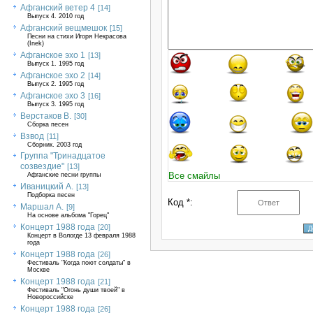
Афганский ветер 4
[14]
Выпуск 4. 2010 год
Афганский вещмешок
[15]
Песни на стихи Игоря Некрасова
(Inek)
Афганское эхо 1
[13]
Выпуск 1. 1995 год
Афганское эхо 2
[14]
Выпуск 2. 1995 год
Афганское эхо 3
[16]
Выпуск 3. 1995 год
Верстаков В.
[30]
Сборка песен
Взвод
[11]
Сборник. 2003 год
Группа "Тринадцатое
созвездие"
[13]
Все смайлы
Афганские песни группы
Иваницкий А.
[13]
Подборка песен
Код *:
Маршал А.
[9]
На основе альбома "Горец"
Концерт 1988 года
[20]
Концерт в Вологде 13 февраля 1988
года
Концерт 1988 года
[26]
Фестиваль "Когда поют солдаты" в
Москве
Концерт 1988 года
[21]
Фестиваль "Огонь души твоей" в
Новороссийске
Концерт 1988 года
[26]