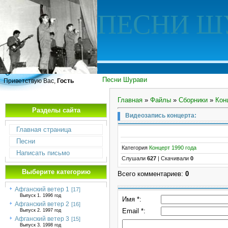
ПЕСНИ Ш
Песни Шурави
Приветствую Вас,
Гость
Главная
»
Файлы
»
Сборники
»
Кон
Разделы сайта
Видеозапись концерта:
Главная страница
Песни
Категория
Концерт 1990 года
Написать письмо
Слушали
627
|
Скачивали
0
Выберите категорию
Всего комментариев
:
0
Афганский ветер 1
[17]
Выпуск 1. 1996 год
Имя *:
Афганский ветер 2
[16]
Email *:
Выпуск 2. 1997 год
Афганский ветер 3
[15]
Выпуск 3. 1998 год