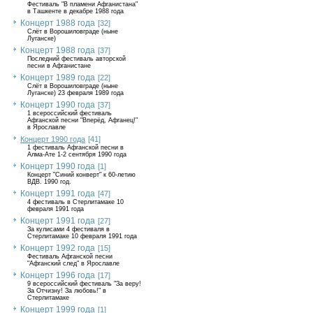
Фестиваль "В пламени Афганистана"
в Ташкенте в декабре 1988 года
Концерт 1988 года
[32]
Слёт в Ворошиловграде (ныне
Луганске)
Концерт 1988 года
[37]
Последний фестиваль авторской
песни в Афганистане
Концерт 1989 года
[22]
Слёт в Ворошиловграде (ныне
Луганске) 23 февраля 1989 года
Концерт 1990 года
[37]
1 всероссийский фестиваль
Афганской песни "Вперёд, Афганец!"
в Ярославле
Концерт 1990 года
[41]
1 фестиваль Афганской песни в
Алма-Ате 1-2 сентября 1990 года
Концерт 1990 года
[1]
Концерт "Синий конверт" к 60-летию
ВДВ. 1990 год.
Концерт 1991 года
[47]
4 фестиваль в Стерлитамаке 10
февраля 1991 года
Концерт 1991 года
[27]
За кулисами 4 фестиваля в
Стерлитамаке 10 февраля 1991 года
Концерт 1992 года
[15]
Фестиваль Афганской песни
"Афганский след" в Ярославле
Концерт 1996 года
[17]
9 всероссийский фестиваль "За веру!
За Отчизну! За любовь!" в
Стерлитамаке
Концерт 1999 года
[1]