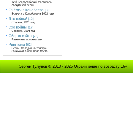
12-й Всероссийский фестиваль
солдатской песни
Съёмки в Конобеево
[8]
Встреча в Конобеево в 1992 году
Это война!
[12]
Сборник, 2011 год
Эхо войны
[17]
Сборник. 1996 год
Сборка сайта
[73]
Различные исполнители
Рингтоны
[62]
Песни, мелодии на телефон.
Занимают в нём мало места.
Сергей Тулупов © 2010 - 2026 Ограничение по возрасту 16+