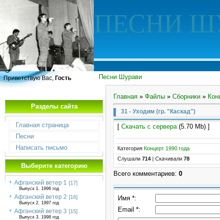
ПЕСНИ Ш
Песни Шурави
Приветствую Вас,
Гость
Главная
»
Файлы
»
Сборники
»
Кон
Разделы сайта
31 - Уходим (гр. "Каскад")
Главная страница
[
Скачать с сервера
(5.70 Mb) ]
Песни
Написать письмо
Категория
Концерт 1990 года
Слушали
714
|
Скачивали
78
Выберите категорию
Всего комментариев
:
0
Афганский ветер 1
[17]
Выпуск 1. 1996 год
Афганский ветер 2
[16]
Имя *:
Выпуск 2. 1997 год
Email *:
Афганский ветер 3
[15]
Выпуск 3. 1998 год