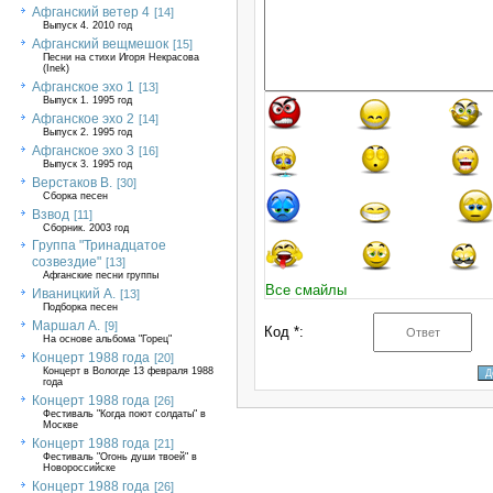
Афганский ветер 4
[14]
Выпуск 4. 2010 год
Афганский вещмешок
[15]
Песни на стихи Игоря Некрасова
(Inek)
Афганское эхо 1
[13]
Выпуск 1. 1995 год
Афганское эхо 2
[14]
Выпуск 2. 1995 год
Афганское эхо 3
[16]
Выпуск 3. 1995 год
Верстаков В.
[30]
Сборка песен
Взвод
[11]
Сборник. 2003 год
Группа "Тринадцатое
созвездие"
[13]
Афганские песни группы
Все смайлы
Иваницкий А.
[13]
Подборка песен
Маршал А.
[9]
Код *:
На основе альбома "Горец"
Концерт 1988 года
[20]
Концерт в Вологде 13 февраля 1988
года
Концерт 1988 года
[26]
Фестиваль "Когда поют солдаты" в
Москве
Концерт 1988 года
[21]
Фестиваль "Огонь души твоей" в
Новороссийске
Концерт 1988 года
[26]