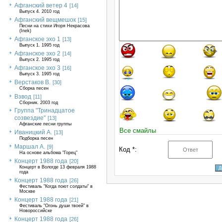
Афганский ветер 4
[14]
Выпуск 4. 2010 год
Афганский вещмешок
[15]
Песни на стихи Игоря Некрасова
(Inek)
Афганское эхо 1
[13]
Выпуск 1. 1995 год
Афганское эхо 2
[14]
Выпуск 2. 1995 год
Афганское эхо 3
[16]
Выпуск 3. 1995 год
Верстаков В.
[30]
Сборка песен
Взвод
[11]
Сборник. 2003 год
Группа "Тринадцатое
созвездие"
[13]
Афганские песни группы
Все смайлы
Иваницкий А.
[13]
Подборка песен
Маршал А.
[9]
Код *:
На основе альбома "Горец"
Концерт 1988 года
[20]
Концерт в Вологде 13 февраля 1988
года
Концерт 1988 года
[26]
Фестиваль "Когда поют солдаты" в
Москве
Концерт 1988 года
[21]
Фестиваль "Огонь души твоей" в
Новороссийске
Концерт 1988 года
[26]