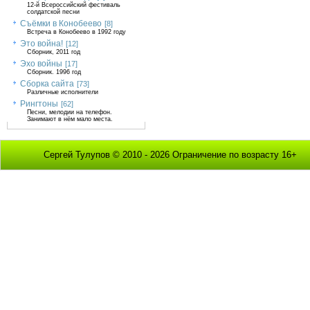
12-й Всероссийский фестиваль
солдатской песни
Съёмки в Конобеево
[8]
Встреча в Конобеево в 1992 году
Это война!
[12]
Сборник, 2011 год
Эхо войны
[17]
Сборник. 1996 год
Сборка сайта
[73]
Различные исполнители
Рингтоны
[62]
Песни, мелодии на телефон.
Занимают в нём мало места.
Сергей Тулупов © 2010 - 2026 Ограничение по возрасту 16+