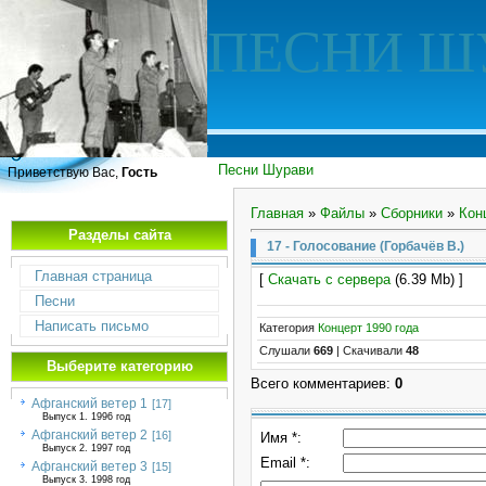
ПЕСНИ Ш
Песни Шурави
Приветствую Вас,
Гость
Главная
»
Файлы
»
Сборники
»
Кон
Разделы сайта
17 - Голосование (Горбачёв В.)
Главная страница
[
Скачать с сервера
(6.39 Mb) ]
Песни
Написать письмо
Категория
Концерт 1990 года
Слушали
669
|
Скачивали
48
Выберите категорию
Всего комментариев
:
0
Афганский ветер 1
[17]
Выпуск 1. 1996 год
Афганский ветер 2
[16]
Имя *:
Выпуск 2. 1997 год
Email *:
Афганский ветер 3
[15]
Выпуск 3. 1998 год