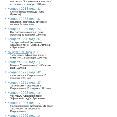
Фестиваль "В пламени Афганистана"
в Ташкенте в декабре 1988 года
Концерт 1988 года
[32]
Слёт в Ворошиловграде (ныне
Луганске)
Концерт 1988 года
[37]
Последний фестиваль авторской
песни в Афганистане
Концерт 1989 года
[22]
Слёт в Ворошиловграде (ныне
Луганске) 23 февраля 1989 года
Концерт 1990 года
[37]
1 всероссийский фестиваль
Афганской песни "Вперёд, Афганец!"
в Ярославле
Концерт 1990 года
[41]
1 фестиваль Афганской песни в
Алма-Ате 1-2 сентября 1990 года
Концерт 1990 года
[1]
Концерт "Синий конверт" к 60-летию
ВДВ. 1990 год.
Концерт 1991 года
[47]
4 фестиваль в Стерлитамаке 10
февраля 1991 года
Концерт 1991 года
[27]
За кулисами 4 фестиваля в
Стерлитамаке 10 февраля 1991 года
Концерт 1992 года
[15]
Фестиваль Афганской песни
"Афганский след" в Ярославле
Концерт 1996 года
[17]
9 всероссийский фестиваль "За веру!
За Отчизну! За любовь!" в
Стерлитамаке
Концерт 1999 года
[1]