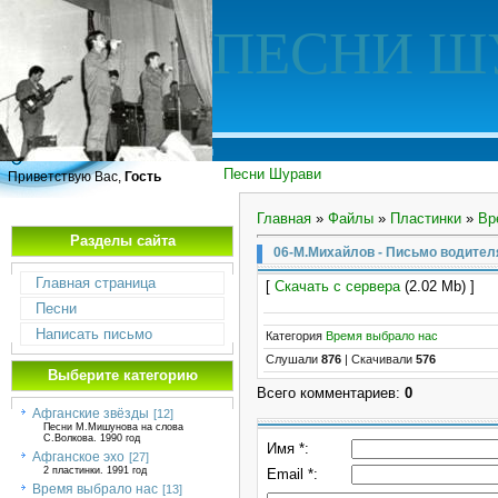
ПЕСНИ Ш
Песни Шурави
Приветствую Вас,
Гость
Главная
»
Файлы
»
Пластинки
»
Вр
Разделы сайта
06-М.Михайлов - Письмо водител
Главная страница
[
Скачать с сервера
(2.02 Mb) ]
Песни
Написать письмо
Категория
Время выбрало нас
Слушали
876
|
Скачивали
576
Выберите категорию
Всего комментариев
:
0
Афганские звёзды
[12]
Песни М.Мишунова на слова
С.Волкова. 1990 год
Имя *:
Афганское эхо
[27]
2 пластинки. 1991 год
Email *:
Время выбрало нас
[13]