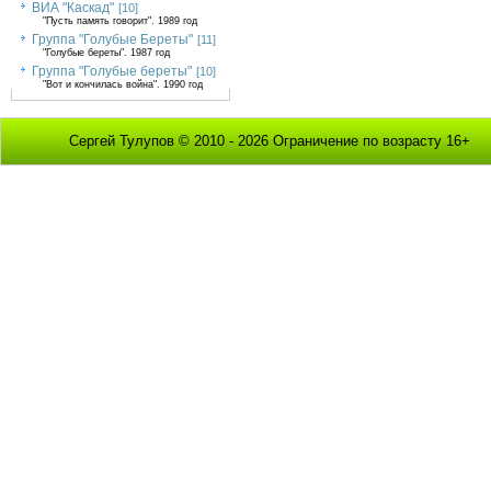
ВИА "Каскад"
[10]
"Пусть память говорит". 1989 год
Группа "Голубые Береты"
[11]
"Голубые береты". 1987 год
Группа "Голубые береты"
[10]
"Вот и кончилась война". 1990 год
Сергей Тулупов © 2010 - 2026 Ограничение по возрасту 16+