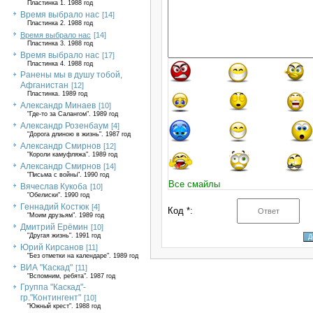
Пластинка 1. 1988 год
Время выбрало нас
[14]
Пластинка 2. 1988 год
Время выбрало нас
[14]
Пластинка 3. 1988 год
Время выбрало нас
[17]
Пластинка 4. 1988 год
Ранены мы в душу тобой,
Афганистан
[12]
Пластинка. 1989 год
Александр Минаев
[10]
"Где-то за Салангом". 1989 год
Александр Розенбаум
[4]
"Дорога длиною в жизнь". 1987 год
Александр Смирнов
[12]
"Короли камуфляжа". 1989 год
Александр Смирнов
[14]
"Письма с войны". 1990 год
Все смайлы
Вячеслав Кукоба
[10]
"Обелиски". 1990 год
Геннадий Костюк
[4]
Код *:
"Моим друзьям". 1989 год
Дмитрий Ерёмин
[10]
"Другая жизнь". 1991 год
Юрий Кирсанов
[11]
"Без отметки на календаре". 1989 год
ВИА "Каскад"
[11]
"Вспомним, ребята". 1987 год
Группа "Каскад"-
гр."Контингент"
[10]
"Южный крест". 1988 год