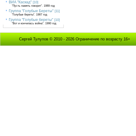
ВИА "Каскад"
[10]
"Пусть память говорит". 1989 год
Группа "Голубые Береты"
[11]
"Голубые береты". 1987 год
Группа "Голубые береты"
[10]
"Вот и кончилась война". 1990 год
Сергей Тулупов © 2010 - 2026 Ограничение по возрасту 16+