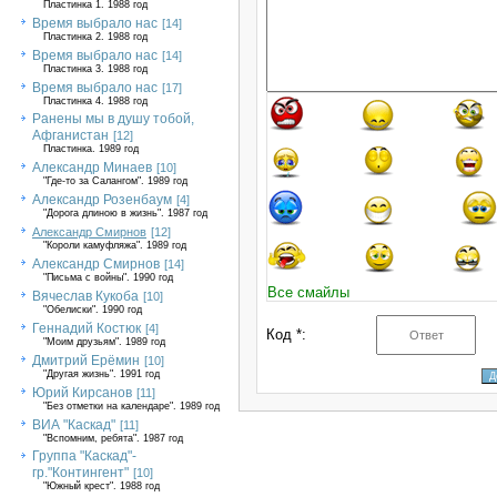
Пластинка 1. 1988 год
Время выбрало нас
[14]
Пластинка 2. 1988 год
Время выбрало нас
[14]
Пластинка 3. 1988 год
Время выбрало нас
[17]
Пластинка 4. 1988 год
Ранены мы в душу тобой,
Афганистан
[12]
Пластинка. 1989 год
Александр Минаев
[10]
"Где-то за Салангом". 1989 год
Александр Розенбаум
[4]
"Дорога длиною в жизнь". 1987 год
Александр Смирнов
[12]
"Короли камуфляжа". 1989 год
Александр Смирнов
[14]
"Письма с войны". 1990 год
Все смайлы
Вячеслав Кукоба
[10]
"Обелиски". 1990 год
Геннадий Костюк
[4]
Код *:
"Моим друзьям". 1989 год
Дмитрий Ерёмин
[10]
"Другая жизнь". 1991 год
Юрий Кирсанов
[11]
"Без отметки на календаре". 1989 год
ВИА "Каскад"
[11]
"Вспомним, ребята". 1987 год
Группа "Каскад"-
гр."Контингент"
[10]
"Южный крест". 1988 год