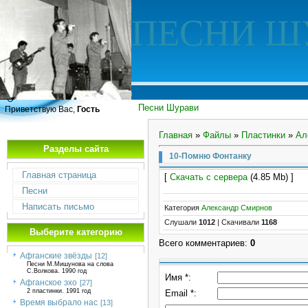
ПЕСНИ Ш
Песни Шурави
Приветствую Вас,
Гость
Главная
»
Файлы
»
Пластинки
»
Ал
Разделы сайта
10-Помню Фонтанку
Главная страница
[
Скачать с сервера
(4.85 Mb) ]
Песни
Написать письмо
Категория
Александр Смирнов
Слушали
1012
|
Скачивали
1168
Выберите категорию
Всего комментариев
:
0
Афганские звёзды
[12]
Песни М.Мишунова на слова
С.Волкова. 1990 год
Имя *:
Афганское эхо
[27]
2 пластинки. 1991 год
Email *:
Время выбрало нас
[13]